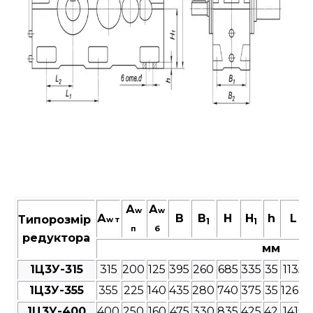
А
А
w
w
А
В
B
Н
H
h
L
Типорозмір
w т
1
1
п
б
редуктора
мм
1Ц3У-315
315
200
125
395
260
685
335
35
1135
1Ц3У-355
355
225
140
435
280
740
375
35
1260
1Ц3У-400
400
250
160
475
330
835
425
42
1415