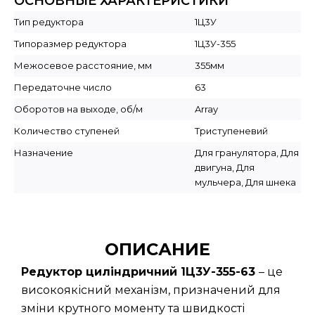
ОСНОВНЫЕ ХАРАКТЕРИСТИКИ
Тип редуктора
1Ц3У
Типоразмер редуктора
1Ц3У-355
Межосевое расстояние, мм
355мм
Передаточне число
63
Оборотов на выходе, об/м
Array
Количество ступеней
Триступеневий
Назначение
Для гранулятора, Для
двигуна, Для
мульчера, Для шнека
ОПИСАНИЕ
Редуктор циліндричний 1Ц3У-355-63
– це
високоякісний механізм, призначений для
зміни крутного моменту та швидкості