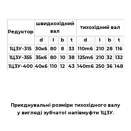
швидкохідний
тихохідний вал
вал
Редуктор
d
l
b
t
d
l
b
t
1Ц3У-315
30к6
80
8
33
110m6
210
28
116
1Ц3У-355
35к6
80
10
38
125m6
210
32
132
1Ц3У-400
40к6
110
12
43
140m6
250
36
148
Приєднувальні розміри тихохідного валу
у вигляді зубчатої напівмуфти 1Ц3У.