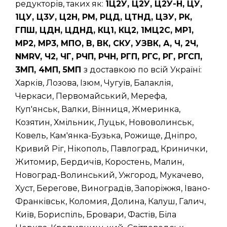
редукторів, таких як:
1Ц2У, Ц2У, Ц2У-Н, ЦУ,
1ЦУ, Ц3У, Ц2Н, РМ, РЦД, ЦТНД, ЦЗУ, РК,
ГПШ, ЦДН, ЦДНД, КЦ1, КЦ2, 1МЦ2С, МР1,
МР2, МР3, МПО, В, ВК, СКУ, УЗВК, А, Ч, 2Ч,
NMRV, Ч2, ЧГ, РЧП, РЧН, РГП, РГС, РГ, РГСП,
3МП, 4МП, 5МП
з доставкою по всій Україні:
Харків, Лозова, Ізюм, Чугуїв, Балаклія,
Черкаси, Первомайський, Мерефа,
Куп'янськ, Валки, Вінниця, Жмеринка,
Козятин, Хмільник, Луцьк, Нововолинськ,
Ковель, Кам'янка-Бузька, Рожище, Дніпро,
Кривий Ріг, Нікополь, Павлоград, Кринички,
Житомир, Бердичів, Коростень, Малин,
Новоград-Волинський, Ужгород, Мукачево,
Хуст, Берегове, Виноградів, Запоріжжя, Івано-
Франківськ, Коломия, Долина, Калуш, Галич,
Київ, Бориспіль, Бровари, Фастів, Біла