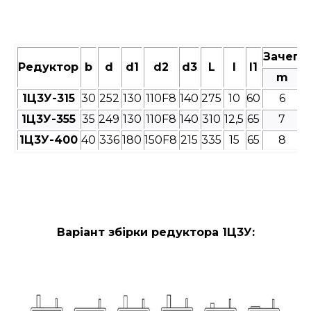
Зачепл
Редуктор
b
d
d1
d2
d3
L
l
l1
m
1Ц3У-315
30
252
130
110F8
140
275
10
60
6
1Ц3У-355
35
249
130
110F8
140
310
12,5
65
7
1Ц3У-400
40
336
180
150F8
215
335
15
65
8
Варіант збірки редуктора 1Ц3У: