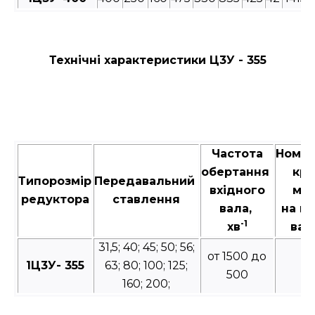
Технічні характеристики Ц3У - 355
Частота
Номін
обертання
кру
Типорозмір
Передавальний
вхідного
мо
редуктора
ставлення
вала,
на в
-1
хв
вал
31,5; 40; 45; 50; 56;
от 1500 до
1Ц3У- 355
63; 80; 100; 125;
1
500
160; 200;