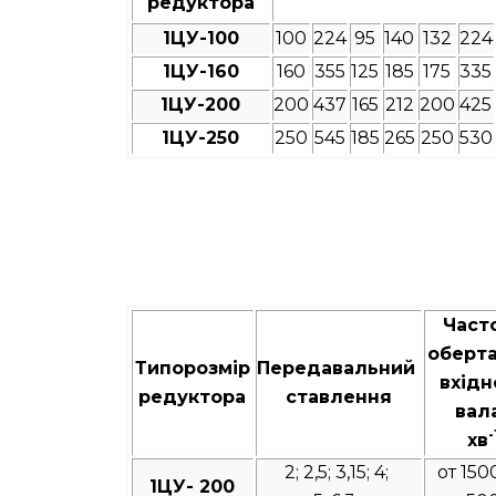
редуктора
1ЦУ-100
100
224
95
140
132
224
1ЦУ-160
160
355
125
185
175
335
1ЦУ-200
200
437
165
212
200
425
1ЦУ-250
250
545
185
265
250
530
Част
оберт
Типорозмір
Передавальний
вхідн
редуктора
ставлення
вал
-
хв
2; 2,5; 3,15; 4;
от 150
1ЦУ- 200