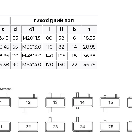
тихохідний вал
t
d
d1
l
l1
b
t
3.45
35
M20*1.5
80
58
6
18.55
3.45
55
M36*3.0
110
82
14
28.95
8.95
70
M48*3.0
140
105
18
36.38
6.38
90
M64*4.0
170
130
22
46.75