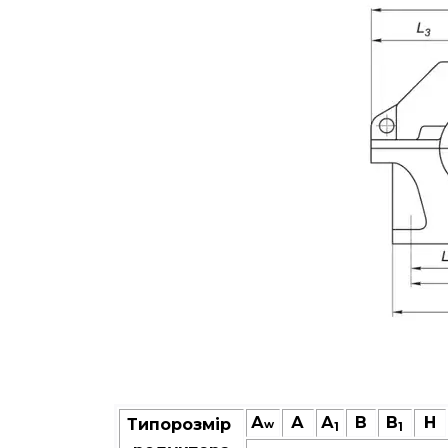
А
А
А
В
B
Н
Типорозмір
w
1
1