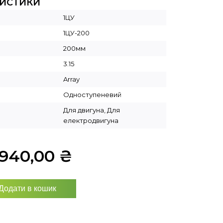
РИСТИКИ
1ЦУ
1ЦУ-200
200мм
3.15
Array
Одноступеневий
Для двигуна, Для
електродвигуна
2940,00
₴
Додати в кошик