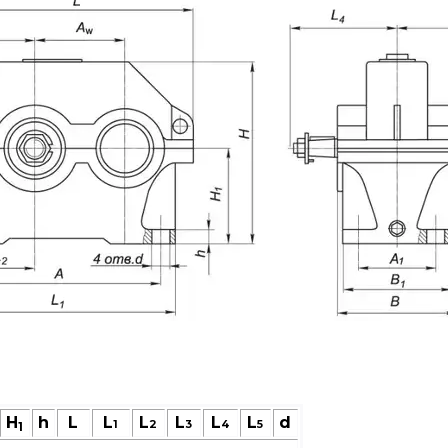
H
h
L
L
L
L
L
L
d
1
2
3
4
5
1