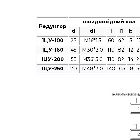
швидкохідний вал
Редуктор
d
d1
l
l1
b
1ЦУ-100
25
M16*1.5
60
42
5
1
1ЦУ-160
45
M30*2.0
110
82
12
2
1ЦУ-200
55
M36*3.0
110
82
14
2
1ЦУ-250
70
M48*3.0
140
105
18
3