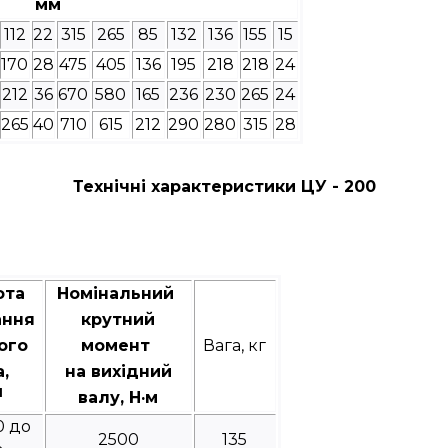
мм
112
22
315
265
85
132
136
155
15
170
28
475
405
136
195
218
218
24
212
36
670
580
165
236
230
265
24
265
40
710
615
212
290
280
315
28
Технічні характеристики ЦУ - 200
ота
Номінальний
ання
крутний
ого
момент
Вага, кг
а,
на вихідний
1
валу, Н·м
0 до
2500
135