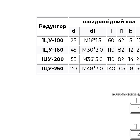
швидкохідний вал
Редуктор
d
d1
l
l1
b
1ЦУ-100
25
M16*1.5
60
42
5
1
1ЦУ-160
45
M30*2.0
110
82
12
2
1ЦУ-200
55
M36*3.0
110
82
14
2
1ЦУ-250
70
M48*3.0
140
105
18
3