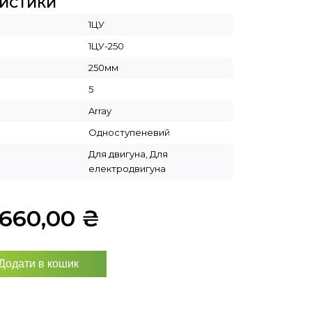
РИСТИКИ
1ЦУ
1ЦУ-250
250мм
5
Array
Одноступеневий
Для двигуна, Для
електродвигуна
7660,00
₴
Додати в кошик