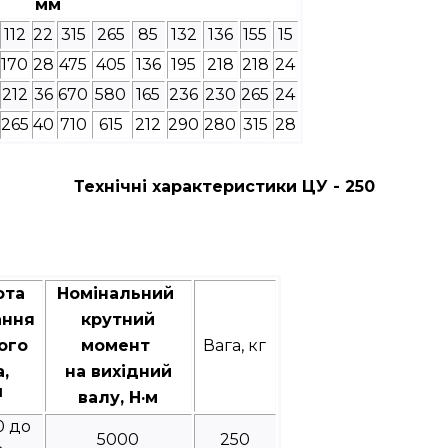
мм
112
22
315
265
85
132
136
155
15
170
28
475
405
136
195
218
218
24
212
36
670
580
165
236
230
265
24
265
40
710
615
212
290
280
315
28
Технічні характеристики ЦУ - 250
ота
Номінальний
ання
крутний
ого
момент
Вага, кг
а,
на вихідний
1
валу, Н·м
0 до
5000
250