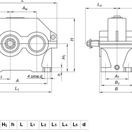
H
h
L
L
L
L
L
L
d
1
2
3
4
5
1