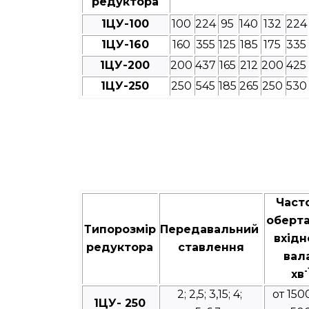
редуктора
1ЦУ-100
100
224
95
140
132
224
1ЦУ-160
160
355
125
185
175
335
1ЦУ-200
200
437
165
212
200
425
1ЦУ-250
250
545
185
265
250
530
Част
оберт
Типорозмір
Передавальний
вхідн
редуктора
ставлення
вал
-
хв
2; 2,5; 3,15; 4;
от 150
1ЦУ- 250