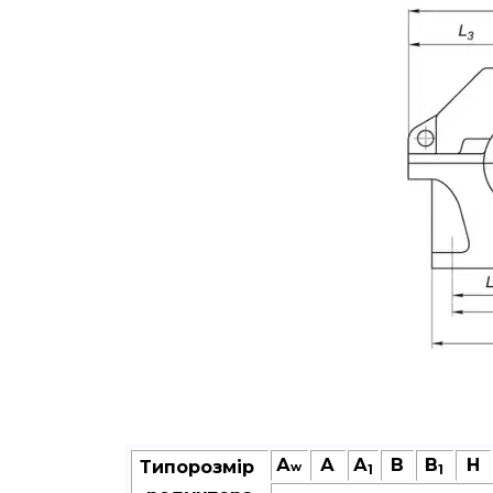
А
А
А
В
B
Н
Типорозмір
w
1
1