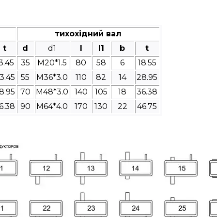
тихохідний вал
t
d
d1
l
l1
b
t
3.45
35
M20*1.5
80
58
6
18.55
3.45
55
M36*3.0
110
82
14
28.95
8.95
70
M48*3.0
140
105
18
36.38
6.38
90
M64*4.0
170
130
22
46.75