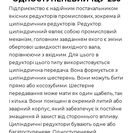
Підприємство є надійним постачальником
якісних редукторів промислових, зокрема й
циліндричних редукторів. Редуктор
циліндричний являє собою промисловий
механізм, головним завданням якого є зміни
обертової швидкості вихідного вала,
порівнюючи з вхідним. Для цього в
редукторі цього типу використовується
циліндрична передача. Вона формується з
циліндричних шестерень. Вони можуть бити
прямо або косозубими. Шестерне
передавання може мати як один щабель, так
і кілька. Вони поміщені в окремий литий або
зварний корпус, який забезпечує їх постійне
змащення й захист від стороннього впливу.
Циліндричні редуктори бувають одне або
багатоступеневе. Одноступеневий