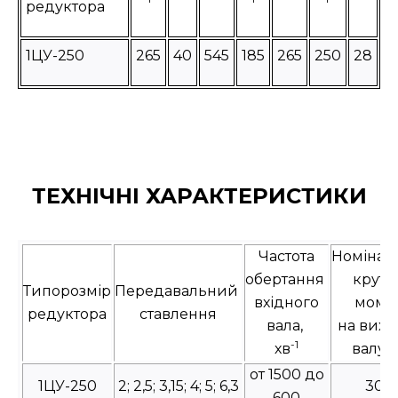
редуктора
1ЦУ-250
265
40
545
185
265
250
28
ТЕХНІЧНІ ХАРАКТЕРИСТИКИ
Частота
Номіна
обертання
крутн
Типорозмір
Передавальний
вхідного
моме
редуктора
ставлення
вала,
на вихі
-1
хв
валу, 
от 1500 до
1ЦУ-250
2; 2,5; 3,15; 4; 5; 6,3
300
600