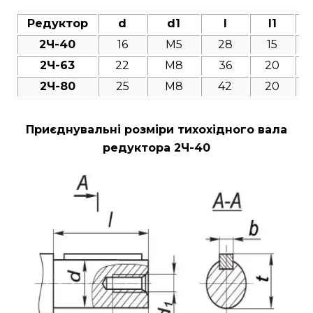
Редуктор
d
d1
l
l1
2Ч-40
16
M5
28
15
2Ч-63
22
M8
36
20
2Ч-80
25
M8
42
20
Приєднувальні розміри тихохідного вала
редуктора 2Ч-40