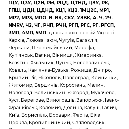
1ЦУ, Ц3У, Ц2Н, РМ, РЦД, ЦТНД, ЦЗУ, РК,
ГПШ, ЦДН, ЦДНД, КЦ1, КЦ2, 1МЦ2С, МР1,
МР2, МР3, МПО, В, ВК, СКУ, УЗВК, А, Ч, 2Ч,
NMRV, Ч2, ЧГ, РЧП, РЧН, РГП, РГС, РГ, РГСП,
3МП, 4МП, 5МП
з доставкою по всій Україні:
Харків, Лозова, Ізюм, Чугуїв, Балаклія,
Черкаси, Первомайський, Мерефа,
Куп'янськ, Валки, Вінниця, Жмеринка,
Козятин, Хмільник, Луцьк, Нововолинськ,
Ковель, Кам'янка-Бузька, Рожище, Дніпро,
Кривий Ріг, Нікополь, Павлоград, Кринички,
Житомир, Бердичів, Коростень, Малин,
Новоград-Волинський, Ужгород, Мукачево,
Хуст, Берегове, Виноградів, Запоріжжя, Івано-
Франківськ, Коломия, Долина, Калуш, Галич,
Київ, Бориспіль, Бровари, Фастів, Біла
Церква, Кропивницький, Світловодськ,