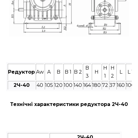
B
H
H
Редуктор
Aw
А
B
B 1
B 2
H
L
L 1
3
1
2
2Ч-
40
40
105
120
100
140
164
180
72
37
160
100
Технічні характеристики редуктора 2Ч-40
2Ч-40