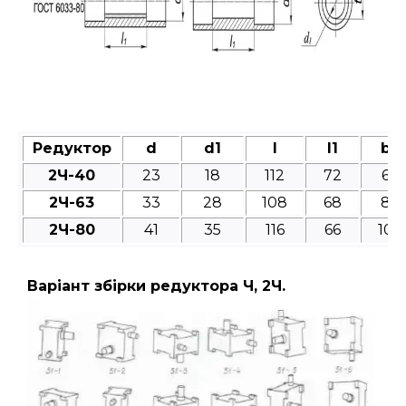
Редуктор
d
d1
l
l1
b
2Ч-40
23
18
112
72
6
2Ч-63
33
28
108
68
8
2Ч-80
41
35
116
66
10
Варіант збірки редуктора Ч, 2Ч.