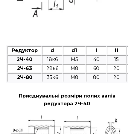
Редуктор
d
d1
l
l1
2Ч-40
18к6
M5
40
15
2Ч-63
28к6
M8
60
20
2Ч-80
35к6
M8
80
20
Приєднувальні розміри полих валів
редуктора 2Ч-40