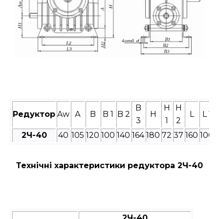
B
H
H
Редуктор
Aw
А
B
B 1
B 2
H
L
L 1
3
1
2
2Ч-
40
40
105
120
100
140
164
180
72
37
160
100
Технічні характеристики редуктора 2Ч-40
2Ч-40