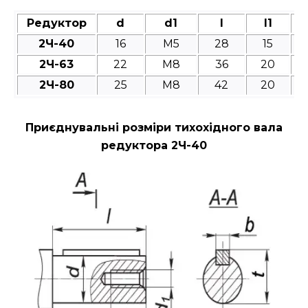
Редуктор
d
d1
l
l1
2Ч-40
16
M5
28
15
2Ч-63
22
M8
36
20
2Ч-80
25
M8
42
20
Приєднувальні розміри тихохідного вала
редуктора 2Ч-40