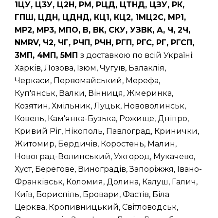
1ЦУ, Ц3У, Ц2Н, РМ, РЦД, ЦТНД, ЦЗУ, РК,
ГПШ, ЦДН, ЦДНД, КЦ1, КЦ2, 1МЦ2С, МР1,
МР2, МР3, МПО, В, ВК, СКУ, УЗВК, А, Ч, 2Ч,
NMRV, Ч2, ЧГ, РЧП, РЧН, РГП, РГС, РГ, РГСП,
3МП, 4МП, 5МП
з доставкою по всій Україні:
Харків, Лозова, Ізюм, Чугуїв, Балаклія,
Черкаси, Первомайський, Мерефа,
Куп'янськ, Валки, Вінниця, Жмеринка,
Козятин, Хмільник, Луцьк, Нововолинськ,
Ковель, Кам'янка-Бузька, Рожище, Дніпро,
Кривий Ріг, Нікополь, Павлоград, Кринички,
Житомир, Бердичів, Коростень, Малин,
Новоград-Волинський, Ужгород, Мукачево,
Хуст, Берегове, Виноградів, Запоріжжя, Івано-
Франківськ, Коломия, Долина, Калуш, Галич,
Київ, Бориспіль, Бровари, Фастів, Біла
Церква, Кропивницький, Світловодськ,