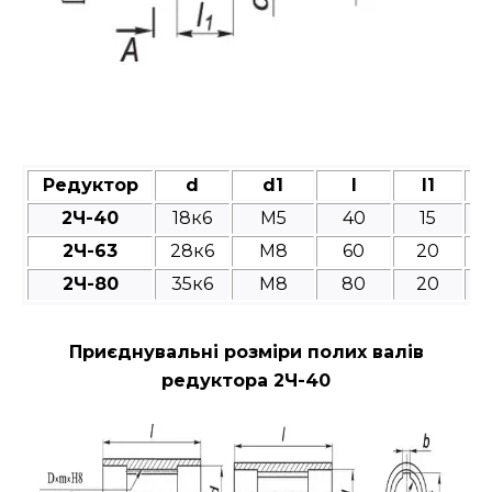
Редуктор
d
d1
l
l1
2Ч-40
18к6
M5
40
15
2Ч-63
28к6
M8
60
20
2Ч-80
35к6
M8
80
20
Приєднувальні розміри полих валів
редуктора 2Ч-40