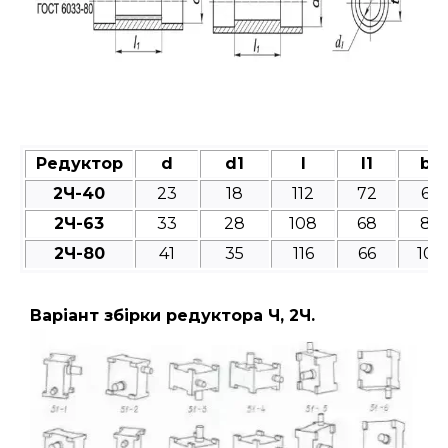
Редуктор
d
d1
l
l1
b
2Ч-40
23
18
112
72
6
2Ч-63
33
28
108
68
8
2Ч-80
41
35
116
66
10
Варіант збірки редуктора Ч, 2Ч.