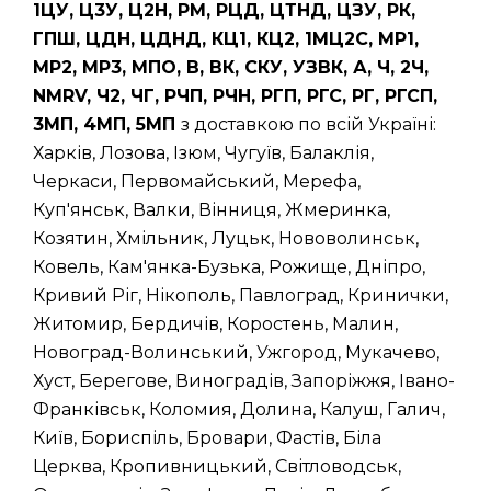
1ЦУ, Ц3У, Ц2Н, РМ, РЦД, ЦТНД, ЦЗУ, РК,
ГПШ, ЦДН, ЦДНД, КЦ1, КЦ2, 1МЦ2С, МР1,
МР2, МР3, МПО, В, ВК, СКУ, УЗВК, А, Ч, 2Ч,
NMRV, Ч2, ЧГ, РЧП, РЧН, РГП, РГС, РГ, РГСП,
3МП, 4МП, 5МП
з доставкою по всій Україні:
Харків, Лозова, Ізюм, Чугуїв, Балаклія,
Черкаси, Первомайський, Мерефа,
Куп'янськ, Валки, Вінниця, Жмеринка,
Козятин, Хмільник, Луцьк, Нововолинськ,
Ковель, Кам'янка-Бузька, Рожище, Дніпро,
Кривий Ріг, Нікополь, Павлоград, Кринички,
Житомир, Бердичів, Коростень, Малин,
Новоград-Волинський, Ужгород, Мукачево,
Хуст, Берегове, Виноградів, Запоріжжя, Івано-
Франківськ, Коломия, Долина, Калуш, Галич,
Київ, Бориспіль, Бровари, Фастів, Біла
Церква, Кропивницький, Світловодськ,