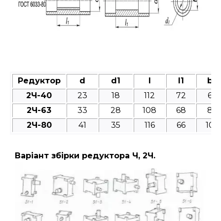
Редуктор
d
d1
l
l1
b
2Ч-40
23
18
112
72
6
2Ч-63
33
28
108
68
8
2Ч-80
41
35
116
66
10
Варіант збірки редуктора Ч, 2Ч.