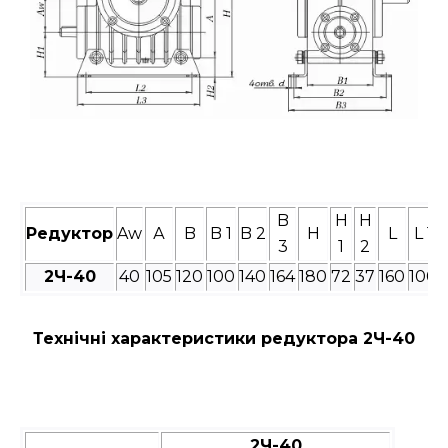
B
H
H
Редуктор
Aw
А
B
B 1
B 2
H
L
L 1
3
1
2
2Ч-
40
40
105
120
100
140
164
180
72
37
160
100
Технічні характеристики редуктора 2Ч-40
2Ч-40