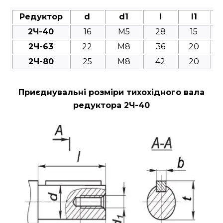
Редуктор
d
d1
l
l1
2Ч-40
16
M5
28
15
2Ч-63
22
M8
36
20
2Ч-80
25
M8
42
20
Приєднувальні розміри тихохідного вала
редуктора 2Ч-40