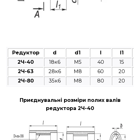
Редуктор
d
d1
l
l1
2Ч-40
18к6
M5
40
15
2Ч-63
28к6
M8
60
20
2Ч-80
35к6
M8
80
20
Приєднувальні розміри полих валів
редуктора 2Ч-40