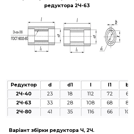
редуктора 2Ч-63
Редуктор
d
d1
l
l1
b
2Ч-40
23
18
112
72
6
2Ч-63
33
28
108
68
8
2Ч-80
41
35
116
66
10
Варіант збірки редуктора Ч, 2Ч.