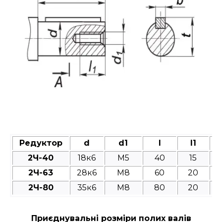
Редуктор
d
d1
l
l1
2Ч-40
18к6
M5
40
15
2Ч-63
28к6
M8
60
20
2Ч-80
35к6
M8
80
20
Приєднувальні розміри полих валів