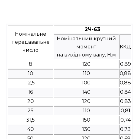
2Ч-63
Номінальне
Номінальний крутний
передавальне
момент
ККД
число
на вихідному валу, Н.м
8
120
0,89
10
110
0,88
12,5
100
0,88
16
140
0,84
20
120
0,83
25
110
0,81
31,5
150
0,74
40
130
0,73
50
120
0,68