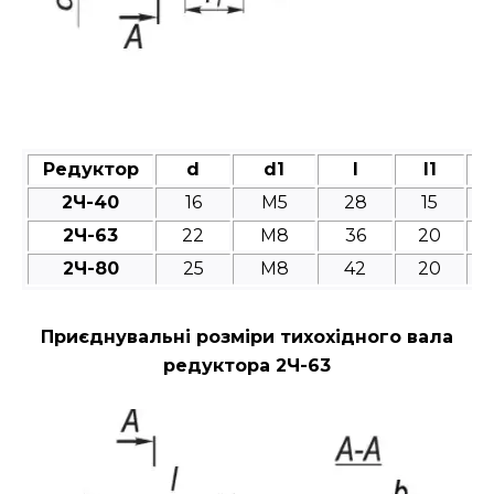
Редуктор
d
d1
l
l1
2Ч-40
16
M5
28
15
2Ч-63
22
M8
36
20
2Ч-80
25
M8
42
20
Приєднувальні розміри тихохідного вала
редуктора 2Ч-63