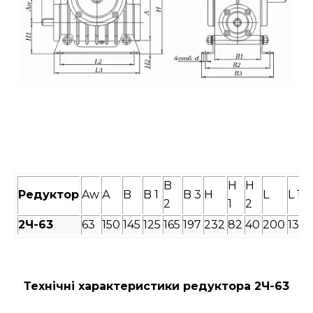
B
H
H
Редуктор
Aw
А
B
B 1
B 3
H
L
L 1
2
1
2
2Ч-
63
63
150
145
125
165
197
232
82
40
200
135
Технічні характеристики редуктора 2Ч-63