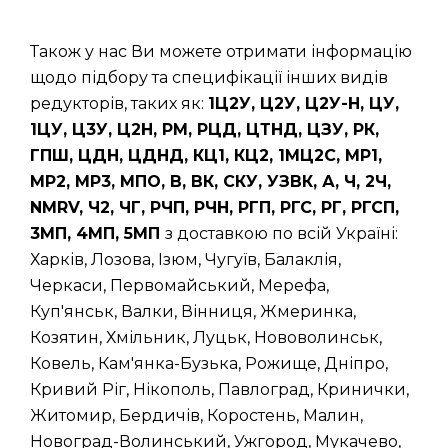
Також у нас Ви можете отримати інформацію
щодо підбору та специфікації інших видів
редукторів, таких як:
1Ц2У, Ц2У, Ц2У-Н, ЦУ,
1ЦУ, Ц3У, Ц2Н, РМ, РЦД, ЦТНД, ЦЗУ, РК,
ГПШ, ЦДН, ЦДНД, КЦ1, КЦ2, 1МЦ2С, МР1,
МР2, МР3, МПО, В, ВК, СКУ, УЗВК, А, Ч, 2Ч,
NMRV, Ч2, ЧГ, РЧП, РЧН, РГП, РГС, РГ, РГСП,
3МП, 4МП, 5МП
з доставкою по всій Україні:
Харків, Лозова, Ізюм, Чугуїв, Балаклія,
Черкаси, Первомайський, Мерефа,
Куп'янськ, Валки, Вінниця, Жмеринка,
Козятин, Хмільник, Луцьк, Нововолинськ,
Ковель, Кам'янка-Бузька, Рожище, Дніпро,
Кривий Ріг, Нікополь, Павлоград, Кринички,
Житомир, Бердичів, Коростень, Малин,
Новоград-Волинський, Ужгород, Мукачево,