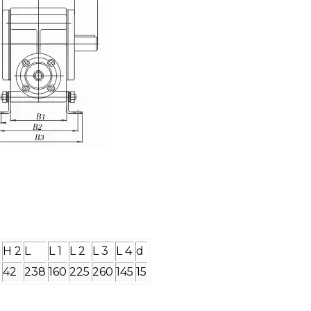
H 2
L
L 1
L 2
L 3
L 4
d
42
238
160
225
260
145
15