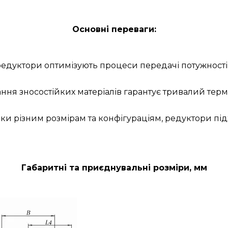
Основні переваги:
 редуктори оптимізують процеси передачі потужност
ння зносостійких матеріалів гарантує тривалий терм
яки різним розмірам та конфігураціям, редуктори п
Габаритні та приєднувальні розміри, мм