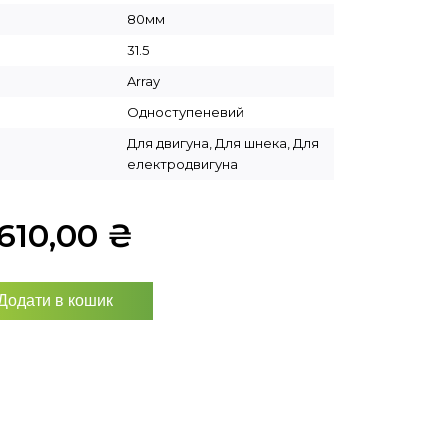
80мм
31.5
Array
Одноступеневий
Для двигуна, Для шнека, Для
електродвигуна
610,00
₴
Додати в кошик