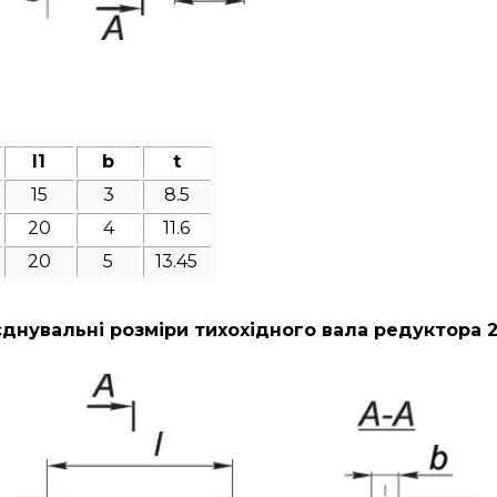
l1
b
t
15
3
8.5
20
4
11.6
20
5
13.45
днувальні розміри тихохідного вала редуктора 