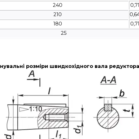
240
0,7
210
0,6
180
0,7
25
нувальні розміри швидкохідного вала редуктора