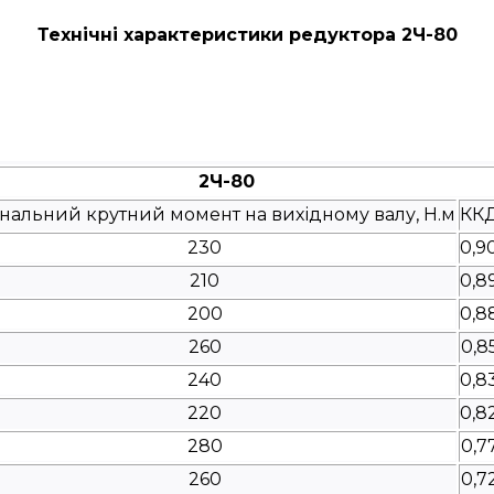
Технічні характеристики редуктора 2Ч-80
2Ч-80
нальний крутний момент на вихідному валу, Н.м
КК
230
0,9
210
0,8
200
0,8
260
0,8
240
0,8
220
0,8
280
0,7
260
0,7