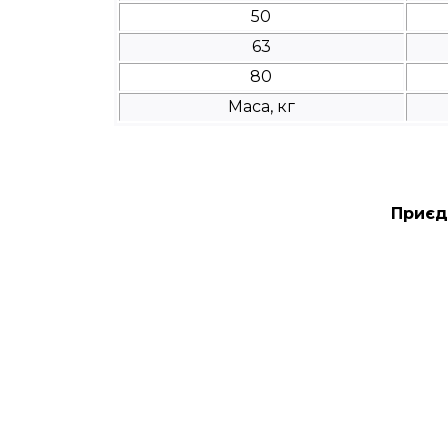
50
63
80
Маса, кг
Приєд