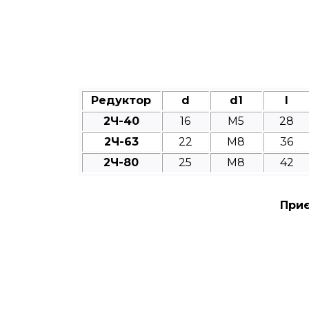
Редуктор
d
d1
l
2Ч-40
16
M5
28
2Ч-63
22
M8
36
2Ч-80
25
M8
42
Приє