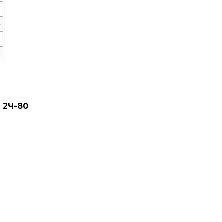
1
4
1
 2Ч-80