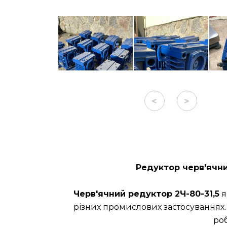
<
>
Редуктор черв'ячни
Черв'ячний редуктор 2Ч-80-31,5
я
різних промислових застосуваннях.
ро