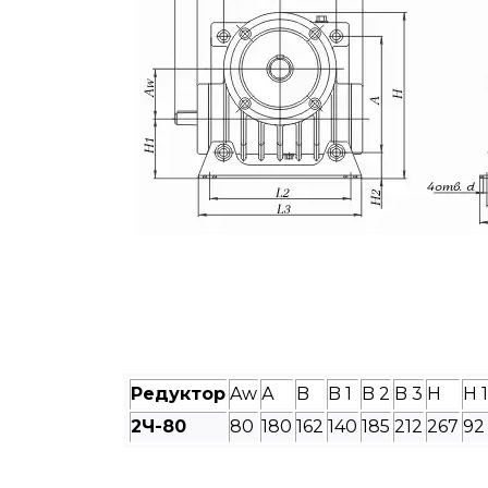
Редуктор
Aw
А
B
B 1
B 2
B 3
H
H 1
2Ч-
80
80
180
162
140
185
212
267
92