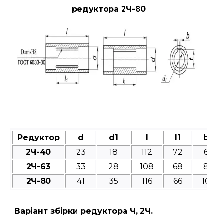
редуктора 2Ч-80
Редуктор
d
d1
l
l1
b
2Ч-40
23
18
112
72
6
2Ч-63
33
28
108
68
8
2Ч-80
41
35
116
66
10
Варіант збірки редуктора Ч, 2Ч.