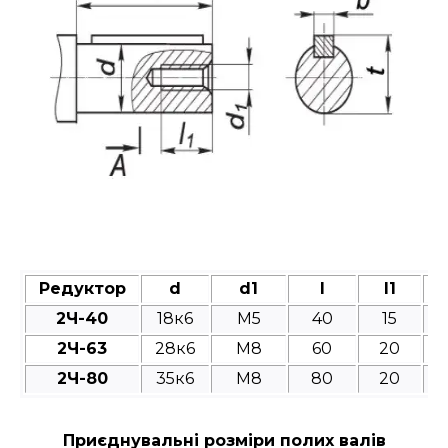
Редуктор
d
d1
l
l1
2Ч-40
18к6
M5
40
15
2Ч-63
28к6
M8
60
20
2Ч-80
35к6
M8
80
20
Приєднувальні розміри полих валів