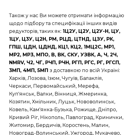
Також у нас Ви можете отримати інформацію
щодо підбору та специфікації інших видів
редукторів, таких як:
1Ц2У, Ц2У, Ц2У-Н, ЦУ,
1ЦУ, Ц3У, Ц2Н, РМ, РЦД, ЦТНД, ЦЗУ, РК,
ГПШ, ЦДН, ЦДНД, КЦ1, КЦ2, 1МЦ2С, МР1,
МР2, МР3, МПО, В, ВК, СКУ, УЗВК, А, Ч, 2Ч,
NMRV, Ч2, ЧГ, РЧП, РЧН, РГП, РГС, РГ, РГСП,
3МП, 4МП, 5МП
з доставкою по всій Україні:
Харків, Лозова, Ізюм, Чугуїв, Балаклія,
Черкаси, Первомайський, Мерефа,
Куп'янськ, Валки, Вінниця, Жмеринка,
Козятин, Хмільник, Луцьк, Нововолинськ,
Ковель, Кам'янка-Бузька, Рожище, Дніпро,
Кривий Ріг, Нікополь, Павлоград, Кринички,
Житомир, Бердичів, Коростень, Малин,
Новоград-Волинський, Ужгород, Мукачево,