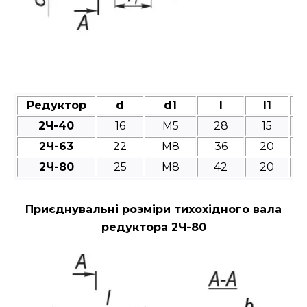
Редуктор
d
d1
l
l1
2Ч-40
16
M5
28
15
2Ч-63
22
M8
36
20
2Ч-80
25
M8
42
20
Приєднувальні розміри тихохідного вала
редуктора 2Ч-80