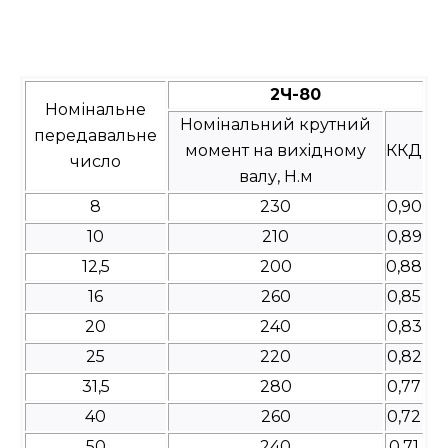
2Ч-80
Номінальне
Номінальний крутний
передавальне
момент на вихідному
ККД
число
валу, Н.м
8
230
0,90
10
210
0,89
12,5
200
0,88
16
260
0,85
20
240
0,83
25
220
0,82
31,5
280
0,77
40
260
0,72
50
240
0,71