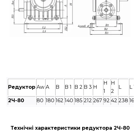
H
H
Редуктор
Aw
А
B
B 1
B 2
B 3
H
L
L 1
1
2
2Ч-
80
80
180
162
140
185
212
267
92
42
238
160
Технічні характеристики редуктора 2Ч-80