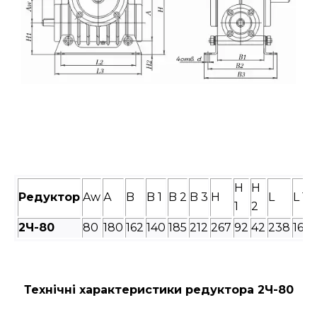
H
H
Редуктор
Aw
А
B
B 1
B 2
B 3
H
L
L 1
1
2
2Ч-
80
80
180
162
140
185
212
267
92
42
238
160
Технічні характеристики редуктора 2Ч-80