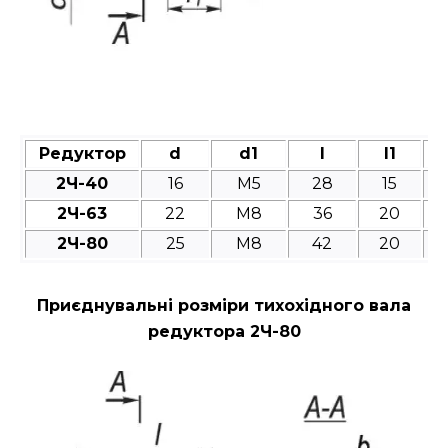
Редуктор
d
d1
l
l1
2Ч-40
16
M5
28
15
2Ч-63
22
M8
36
20
2Ч-80
25
M8
42
20
Приєднувальні розміри тихохідного вала
редуктора 2Ч-80