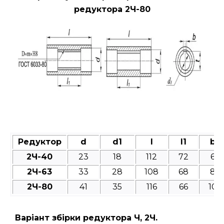
редуктора 2Ч-80
Редуктор
d
d1
l
l1
b
2Ч-40
23
18
112
72
6
2Ч-63
33
28
108
68
8
2Ч-80
41
35
116
66
10
Варіант збірки редуктора Ч, 2Ч.