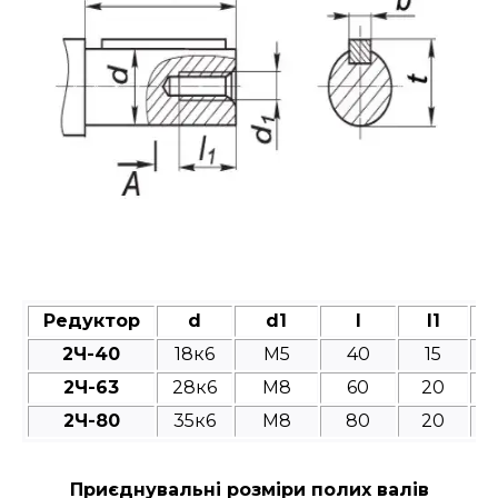
Редуктор
d
d1
l
l1
2Ч-40
18к6
M5
40
15
2Ч-63
28к6
M8
60
20
2Ч-80
35к6
M8
80
20
Приєднувальні розміри полих валів