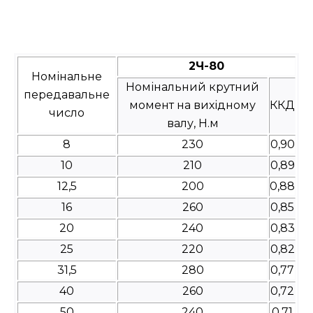
2Ч-80
Номінальне
Номінальний крутний
передавальне
момент на вихідному
ККД
число
валу, Н.м
8
230
0,90
10
210
0,89
12,5
200
0,88
16
260
0,85
20
240
0,83
25
220
0,82
31,5
280
0,77
40
260
0,72
50
240
0,71