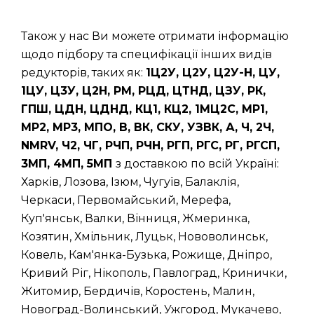
Також у нас Ви можете отримати інформацію
щодо підбору та специфікації інших видів
редукторів, таких як:
1Ц2У, Ц2У, Ц2У-Н, ЦУ,
1ЦУ, Ц3У, Ц2Н, РМ, РЦД, ЦТНД, ЦЗУ, РК,
ГПШ, ЦДН, ЦДНД, КЦ1, КЦ2, 1МЦ2С, МР1,
МР2, МР3, МПО, В, ВК, СКУ, УЗВК, А, Ч, 2Ч,
NMRV, Ч2, ЧГ, РЧП, РЧН, РГП, РГС, РГ, РГСП,
3МП, 4МП, 5МП
з доставкою по всій Україні:
Харків, Лозова, Ізюм, Чугуїв, Балаклія,
Черкаси, Первомайський, Мерефа,
Куп'янськ, Валки, Вінниця, Жмеринка,
Козятин, Хмільник, Луцьк, Нововолинськ,
Ковель, Кам'янка-Бузька, Рожище, Дніпро,
Кривий Ріг, Нікополь, Павлоград, Кринички,
Житомир, Бердичів, Коростень, Малин,
Новоград-Волинський, Ужгород, Мукачево,