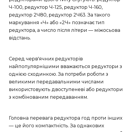
Ч-100, редуктор Ч-125, редуктор Ч-160,
редуктор 2Ч80, редуктор 2Ч63. За такого
маркування «Ч» або «2Ч» позначає тип
редуктора, а число після літери — міжосьова
відстань.
Серед черв'ячних редукторів
найпопулярнішими вважаються редуктори з
однією сходинкою. За потреби роботи з
великими передавальними числами
використовують двоступеневі або редуктори
з комбінованим передаванням.
Головна перевага редуктора год проти інших
— це його компактність. За однакових