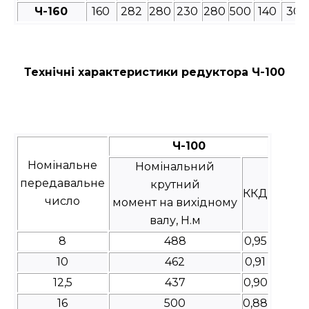
Ч-160
160
282
280
230
280
500
140
30
Технічні характеристики редуктора Ч-100
Ч-100
Номінальне
Номінальний
передавальне
крутний
ККД
число
момент на вихідному
валу, Н.м
8
488
0,95
10
462
0,91
12,5
437
0,90
16
500
0,88