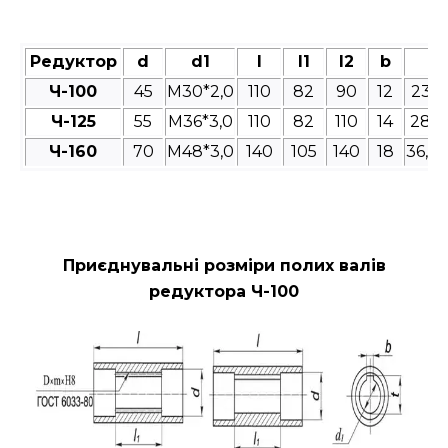
Редуктор
d
d1
l
l1
l2
b
t
Ч-100
45
M30*2,0
110
82
90
12
23,4
Ч-125
55
М36*3,0
110
82
110
14
28,9
Ч-160
70
М48*3,0
140
105
140
18
36,3
Приєднувальні розміри полих валів
редуктора Ч-100