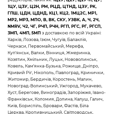
1ЦУ, Ц3У, Ц2Н, РМ, РЦД, ЦТНД, ЦЗУ, РК,
ГПШ, ЦДН, ЦДНД, КЦ1, КЦ2, 1МЦ2С, МР1,
МР2, МР3, МПО, В, ВК, СКУ, УЗВК, А, Ч, 2Ч,
NMRV, Ч2, ЧГ, РЧП, РЧН, РГП, РГС, РГ, РГСП,
3МП, 4МП, 5МП
з доставкою по всій Україні:
Харків, Лозова, Ізюм, Чугуїв, Балаклія,
Черкаси, Первомайський, Мерефа,
Куп'янськ, Валки, Вінниця, Жмеринка,
Козятин, Хмільник, Луцьк, Нововолинськ,
Ковель, Кам'янка-Бузька, Рожище, Дніпро,
Кривий Ріг, Нікополь, Павлоград, Кринички,
Житомир, Бердичів, Коростень, Малин,
Новоград-Волинський, Ужгород, Мукачево,
Хуст, Берегове, Виноградів, Запоріжжя, Івано-
Франківськ, Коломия, Долина, Калуш, Галич,
Київ, Бориспіль, Бровари, Фастів, Біла
Церква, Кропивницький, Світловодськ,