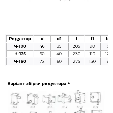
Редуктор
d
d1
l
l1
b
Ч-100
46
35
205
90
10
Ч-125
60
40
230
110
12
Ч-160
72
60
275
130
18
Варіант збірки редуктора Ч