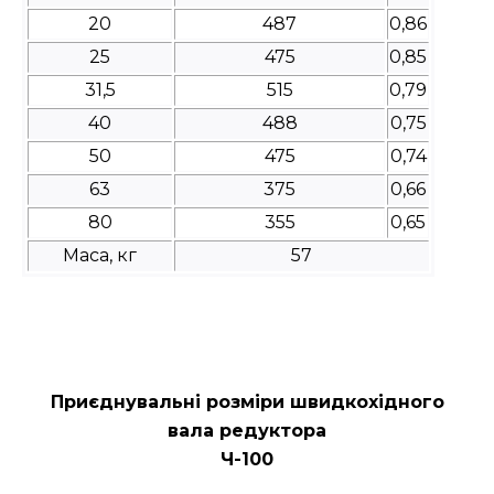
20
487
0,86
25
475
0,85
31,5
515
0,79
40
488
0,75
50
475
0,74
63
375
0,66
80
355
0,65
Маса, кг
57
Приєднувальні розміри швидкохідного
вала редуктора
Ч-100