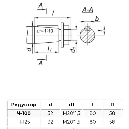
Редуктор
d
d1
l
l1
Ч-100
32
M20*1,5
80
58
Ч-125
32
М20*1,5
80
58