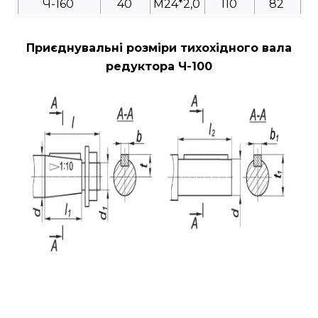
Ч-160
40
М24*2,0
110
82
Приєднувальні розміри тихохідного вала
редуктора Ч-100