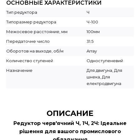
ОСНОВНЫЕ ХАРАКТЕРИСТИКИ
Тип редуктора
Ч
Типоразмер редуктора
Ч-100
Межосевое расстояние, мм
100мм
Передаточне число
31.5
Оборотов на выходе, об/м
Array
Количество ступеней
Одноступеневий
Назначение
Для двигуна, Для
шнека, Для
електродвигуна
ОПИСАНИЕ
Редуктор черв'ячний Ч, 1Ч, 2Ч: Ідеальне
рішення для вашого промислового
обладнання