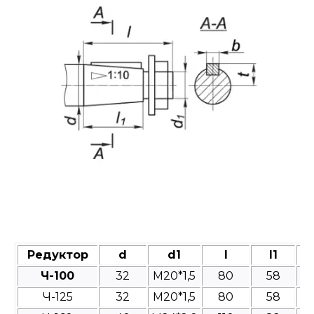
Редуктор
d
d1
l
l1
Ч-100
32
M20*1,5
80
58
Ч-125
32
М20*1,5
80
58