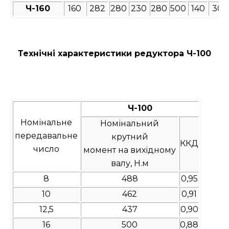
Ч-160
160
282
280
230
280
500
140
30
Технічні характеристики редуктора Ч-100
Ч-100
Номінальне
Номінальний
передавальне
крутний
ККД
число
момент на вихідному
валу, Н.м
8
488
0,95
10
462
0,91
12,5
437
0,90
16
500
0,88