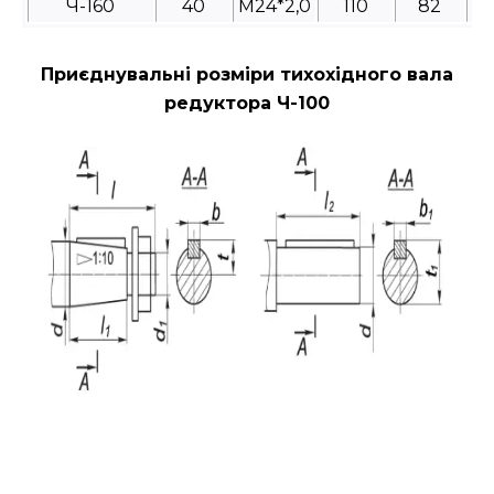
Ч-160
40
М24*2,0
110
82
Приєднувальні розміри тихохідного вала
редуктора Ч-100