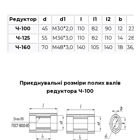
Редуктор
d
d1
l
l1
l2
b
t
Ч-100
45
M30*2,0
110
82
90
12
23,4
Ч-125
55
М36*3,0
110
82
110
14
28,9
Ч-160
70
М48*3,0
140
105
140
18
36,3
Приєднувальні розміри полих валів
редуктора Ч-100