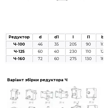
Редуктор
d
d1
l
l1
b
Ч-100
46
35
205
90
10
Ч-125
60
40
230
110
12
Ч-160
72
60
275
130
18
Варіант збірки редуктора Ч