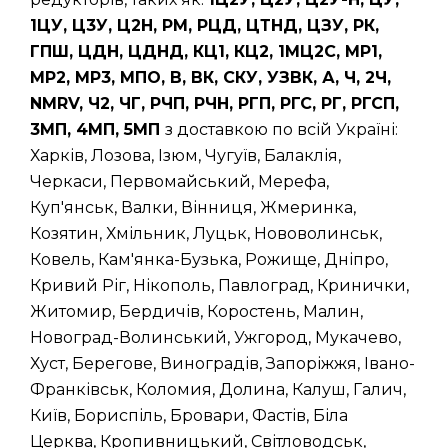
1ЦУ, Ц3У, Ц2Н, РМ, РЦД, ЦТНД, ЦЗУ, РК,
ГПШ, ЦДН, ЦДНД, КЦ1, КЦ2, 1МЦ2С, МР1,
МР2, МР3, МПО, В, ВК, СКУ, УЗВК, А, Ч, 2Ч,
NMRV, Ч2, ЧГ, РЧП, РЧН, РГП, РГС, РГ, РГСП,
3МП, 4МП, 5МП
з доставкою по всій Україні:
Харків, Лозова, Ізюм, Чугуїв, Балаклія,
Черкаси, Первомайський, Мерефа,
Куп'янськ, Валки, Вінниця, Жмеринка,
Козятин, Хмільник, Луцьк, Нововолинськ,
Ковель, Кам'янка-Бузька, Рожище, Дніпро,
Кривий Ріг, Нікополь, Павлоград, Кринички,
Житомир, Бердичів, Коростень, Малин,
Новоград-Волинський, Ужгород, Мукачево,
Хуст, Берегове, Виноградів, Запоріжжя, Івано-
Франківськ, Коломия, Долина, Калуш, Галич,
Київ, Бориспіль, Бровари, Фастів, Біла
Церква, Кропивницький, Світловодськ,