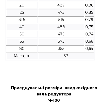
20
487
0,86
25
475
0,85
31,5
515
0,79
40
488
0,75
50
475
0,74
63
375
0,66
80
355
0,65
Маса, кг
57
Приєднувальні розміри швидкохідного
вала редуктора
Ч-100