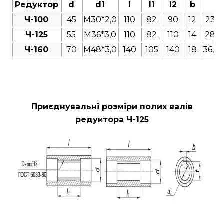
Редуктор
d
d1
l
l1
l2
b
t
Ч-100
45
M30*2,0
110
82
90
12
23,4
Ч-125
55
М36*3,0
110
82
110
14
28,9
Ч-160
70
М48*3,0
140
105
140
18
36,3
Приєднувальні розміри полих валів
редуктора Ч-125