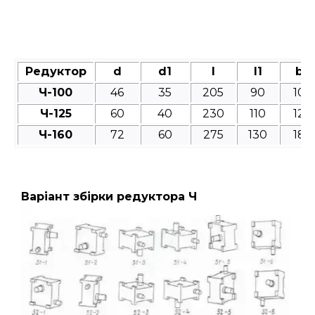
Редуктор
d
d1
l
l1
b
Ч-100
46
35
205
90
10
Ч-125
60
40
230
110
12
Ч-160
72
60
275
130
18
Варіант збірки редуктора Ч