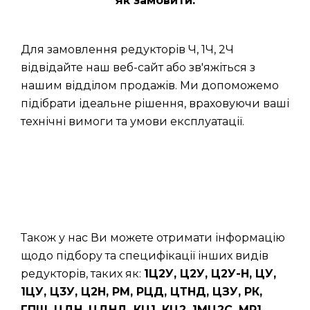
Як замовити:
Для замовлення редукторів Ч, 1Ч, 2Ч
відвідайте наш веб-сайт або зв'яжіться з
нашим відділом продажів. Ми допоможемо
підібрати ідеальне рішення, враховуючи ваші
технічні вимоги та умови експлуатації.
Також у нас Ви можете отримати інформацію
щодо підбору та специфікації інших видів
редукторів, таких як:
1Ц2У, Ц2У, Ц2У-Н, ЦУ,
1ЦУ, Ц3У, Ц2Н, РМ, РЦД, ЦТНД, ЦЗУ, РК,
ГПШ, ЦДН, ЦДНД, КЦ1, КЦ2, 1МЦ2С, МР1,