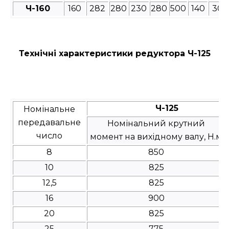
Ч-160
160
282
280
230
280
500
140
30
Технічні характеристики редуктора Ч-125
Ч-125
Номінальне
передавальне
Номінальний крутний
число
момент на вихідному валу, Н.м
8
850
10
825
12,5
825
16
900
20
825
25
775