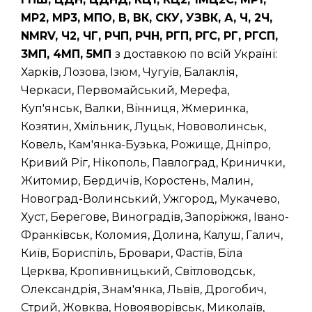
МР2, МР3, МПО, В, ВК, СКУ, УЗВК, А, Ч, 2Ч,
NMRV, Ч2, ЧГ, РЧП, РЧН, РГП, РГС, РГ, РГСП,
3МП, 4МП, 5МП
з доставкою по всій Україні:
Харків, Лозова, Ізюм, Чугуїв, Балаклія,
Черкаси, Первомайський, Мерефа,
Куп'янськ, Валки, Вінниця, Жмеринка,
Козятин, Хмільник, Луцьк, Нововолинськ,
Ковель, Кам'янка-Бузька, Рожище, Дніпро,
Кривий Ріг, Нікополь, Павлоград, Кринички,
Житомир, Бердичів, Коростень, Малин,
Новоград-Волинський, Ужгород, Мукачево,
Хуст, Берегове, Виноградів, Запоріжжя, Івано-
Франківськ, Коломия, Долина, Калуш, Галич,
Київ, Бориспіль, Бровари, Фастів, Біла
Церква, Кропивницький, Світловодськ,
Олександрія, Знам'янка, Львів, Дрогобич,
Стрий, Жовква, Новояворівськ, Миколаїв,