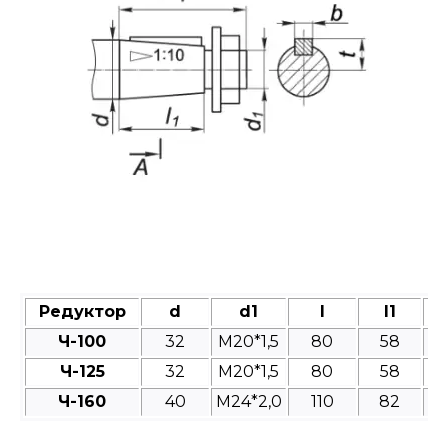
Редуктор
d
d1
l
l1
Ч-100
32
M20*1,5
80
58
Ч-125
32
М20*1,5
80
58
Ч-160
40
М24*2,0
110
82