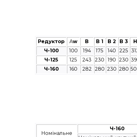
Редуктор
A
w
B
B 1
B 2
B 3
H
Ч-100
100
194
175
140
225
31
Ч-125
125
243
230
190
230
39
Ч-160
160
282
280
230
280
50
Ч-160
Номінальне