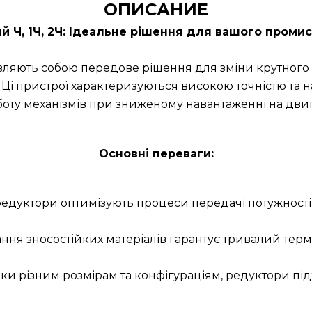
ОПИСАНИЕ
й Ч, 1Ч, 2Ч: Ідеальне рішення для вашого пром
ляють собою передове рішення для зміни крутного 
 Ці пристрої характеризуються високою точністю та 
боту механізмів при зниженому навантаженні на двиг
Основні переваги:
 редуктори оптимізують процеси передачі потужност
ння зносостійких матеріалів гарантує тривалий терм
яки різним розмірам та конфігураціям, редуктори п