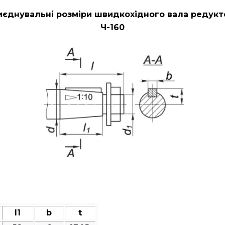
иєднувальні розміри швидкохідного вала редукт
Ч-160
l1
b
t