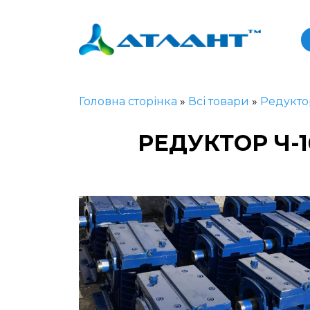
Головна сторінка
»
Всі товари
»
Редукто
РЕДУКТОР Ч-