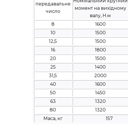
Номінальний крутний
передавальне
момент на вихідному
число
валу, Н.м
8
1600
10
1500
12,5
1500
16
1800
20
1500
25
1400
31,5
2000
40
1600
50
1450
63
1320
80
1320
Маса, кг
157