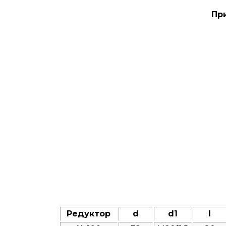
Пр
Редуктор
d
d1
l