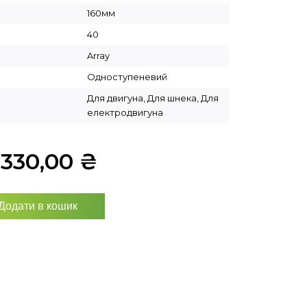
160мм
40
Array
Одноступеневий
Для двигуна, Для шнека, Для
електродвигуна
9330,00
₴
Додати в кошик