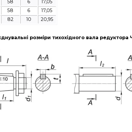
58
6
17,05
58
6
17,05
82
10
20,95
днувальні розміри тихохідного вала редуктора 