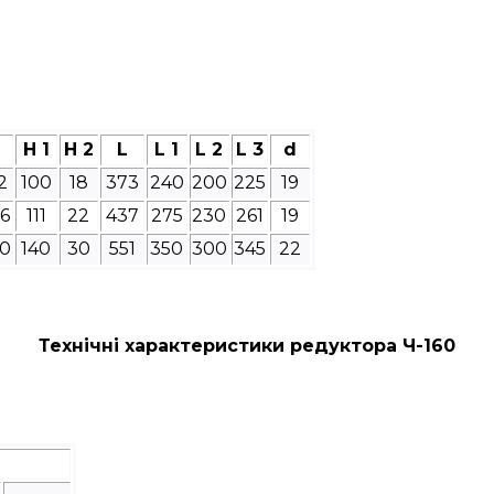
H 1
H 2
L
L 1
L 2
L 3
d
2
100
18
373
240
200
225
19
6
111
22
437
275
230
261
19
0
140
30
551
350
300
345
22
Технічні характеристики редуктора Ч-160