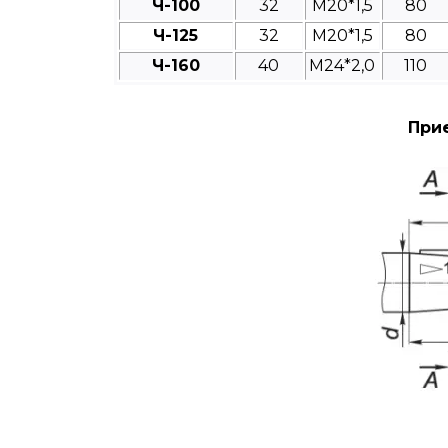
Ч-100
32
M20*1,5
80
Ч-125
32
М20*1,5
80
Ч-160
40
М24*2,0
110
Приє