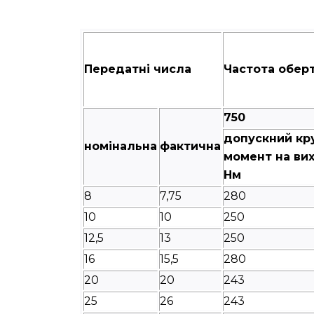
Передатні числа
Частота оберт
750
допускний кр
номінальна
фактична
момент на вих
Нм
8
7,75
280
10
10
250
12,5
13
250
16
15,5
280
20
20
243
25
26
243