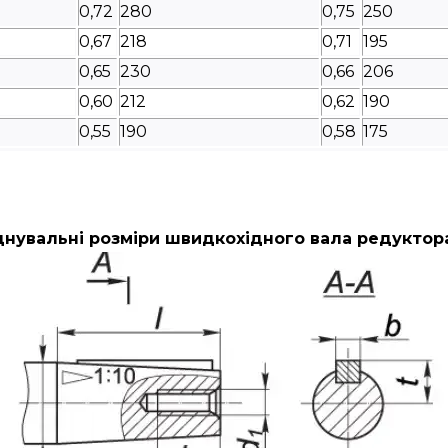
0,72
280
0,75
250
0,67
218
0,71
195
0,65
230
0,66
206
0,60
212
0,62
190
0,55
190
0,58
175
нувальні розміри швидкохідного вала редуктор