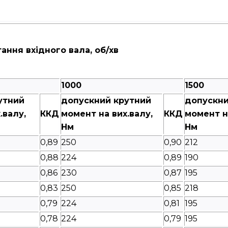
ання вхідного вала, об/хв
1000
1500
утний
допускний крутний
допускни
.валу,
ККД
момент на вих.валу,
ККД
момент на
Нм
Нм
0,89
250
0,90
212
0,88
224
0,89
190
0,86
230
0,87
195
0,83
250
0,85
218
0,79
224
0,81
195
0,78
224
0,79
195