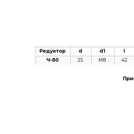
Редуктор
d
d1
l
Ч-80
25
M8
42
При