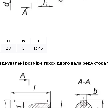
l1
b
t
20
5
13.45
єднувальні розміри тихохідного вала редуктора 