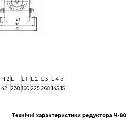
H 2
L
L 1
L 2
L 3
L 4
d
42
238
160
225
260
145
15
Технічні характеристики редуктора Ч-80