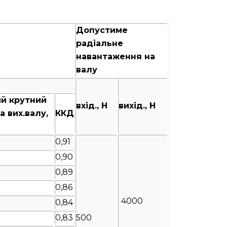
Допустиме
радіальне
навантаження на
валу
й крутний
вхід., Н
вихід., Н
 вих.валу,
ККД
0,91
0,90
0,89
0,86
4000
0,84
0,83
500