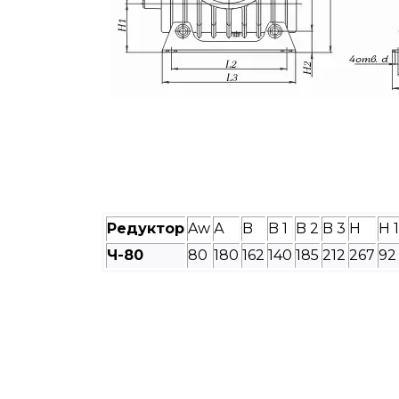
Редуктор
Aw
А
B
B 1
B 2
B 3
H
H 1
Ч-
80
80
180
162
140
185
212
267
92