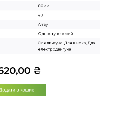
80мм
40
Array
Одноступеневий
Для двигуна, Для шнека, Для
електродвигуна
620,00
₴
Додати в кошик