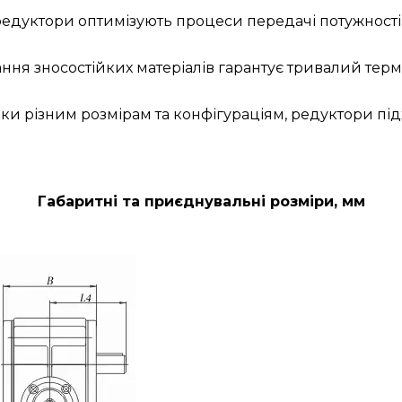
 редуктори оптимізують процеси передачі потужност
ння зносостійких матеріалів гарантує тривалий терм
яки різним розмірам та конфігураціям, редуктори п
Габаритні та приєднувальні розміри, мм