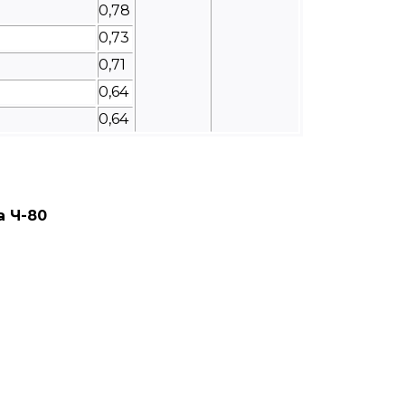
0,78
0,73
0,71
0,64
0,64
а Ч-80