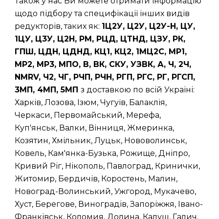
Також у нас Ви можете отримати інформацію
щодо підбору та специфікації інших видів
редукторів, таких як:
1Ц2У, Ц2У, Ц2У-Н, ЦУ,
1ЦУ, Ц3У, Ц2Н, РМ, РЦД, ЦТНД, ЦЗУ, РК,
ГПШ, ЦДН, ЦДНД, КЦ1, КЦ2, 1МЦ2С, МР1,
МР2, МР3, МПО, В, ВК, СКУ, УЗВК, А, Ч, 2Ч,
NMRV, Ч2, ЧГ, РЧП, РЧН, РГП, РГС, РГ, РГСП,
3МП, 4МП, 5МП
з доставкою по всій Україні:
Харків, Лозова, Ізюм, Чугуїв, Балаклія,
Черкаси, Первомайський, Мерефа,
Куп'янськ, Валки, Вінниця, Жмеринка,
Козятин, Хмільник, Луцьк, Нововолинськ,
Ковель, Кам'янка-Бузька, Рожище, Дніпро,
Кривий Ріг, Нікополь, Павлоград, Кринички,
Житомир, Бердичів, Коростень, Малин,
Новоград-Волинський, Ужгород, Мукачево,
Хуст, Берегове, Виноградів, Запоріжжя, Івано-
Франківськ, Коломия, Долина, Калуш, Галич,