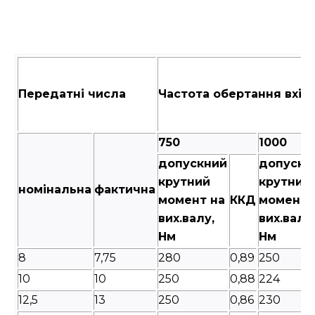
Передатні числа
Частота обертання вхідн
750
1000
допускний
допускн
крутний
крутний
номінальна
фактична
момент на
ККД
момент 
вих.валу,
вих.валу,
Нм
Нм
8
7,75
280
0,89
250
10
10
250
0,88
224
12,5
13
250
0,86
230