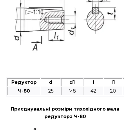
Редуктор
d
d1
l
l1
Ч-80
25
M8
42
20
Приєднувальні розміри тихохідного вала
редуктора Ч-80