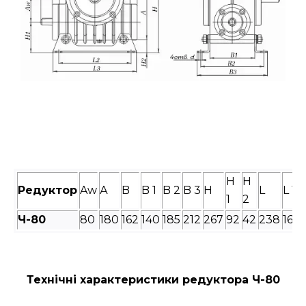
H
H
Редуктор
Aw
А
B
B 1
B 2
B 3
H
L
L 1
1
2
Ч-
80
80
180
162
140
185
212
267
92
42
238
160
Технічні характеристики редуктора Ч-80