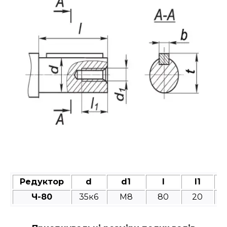
Редуктор
d
d1
l
l1
Ч-80
35к6
M8
80
20