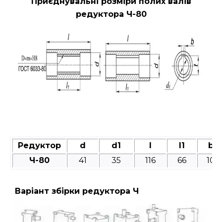
Приєднувальні розміри полих валів
редуктора Ч-80
Редуктор
d
d1
l
l1
b
Ч-80
41
35
116
66
10
Варіант збірки редуктора Ч