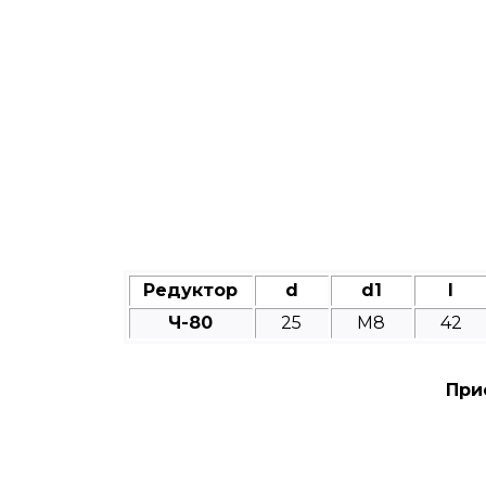
Редуктор
d
d1
l
Ч-80
25
M8
42
При