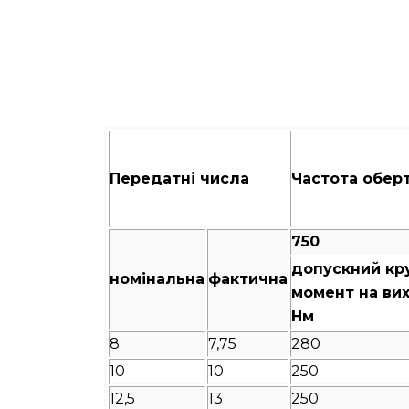
Передатні числа
Частота оберт
750
допускний кр
номінальна
фактична
момент на вих
Нм
8
7,75
280
10
10
250
12,5
13
250