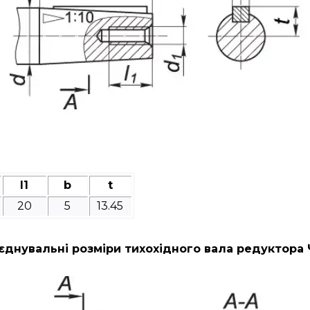
l1
b
t
20
5
13.45
єднувальні розміри тихохідного вала редуктора 