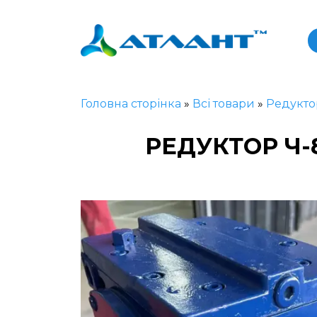
Головна сторінка
»
Всі товари
»
Редукто
РЕДУКТОР Ч-