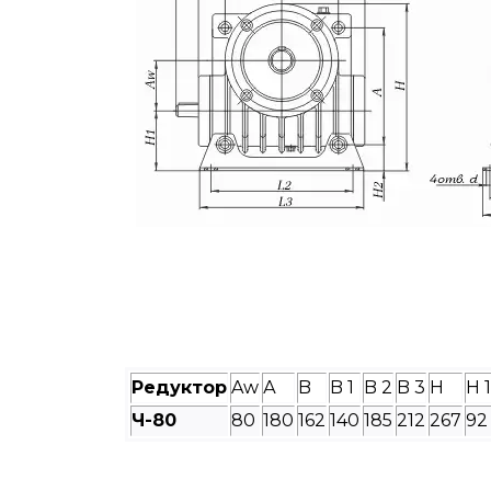
Редуктор
Aw
А
B
B 1
B 2
B 3
H
H 1
Ч-
80
80
180
162
140
185
212
267
92