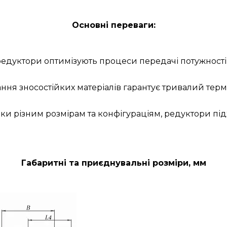
Основні переваги:
 редуктори оптимізують процеси передачі потужност
ння зносостійких матеріалів гарантує тривалий терм
яки різним розмірам та конфігураціям, редуктори п
Габаритні та приєднувальні розміри, мм