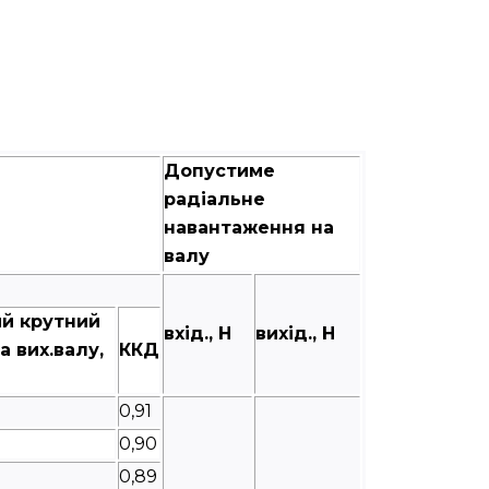
Допустиме
радіальне
навантаження на
валу
й крутний
вхід., Н
вихід., Н
 вих.валу,
ККД
0,91
0,90
0,89