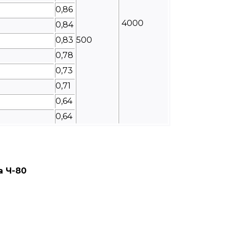
0,86
4000
0,84
0,83
500
0,78
0,73
0,71
0,64
0,64
а Ч-80