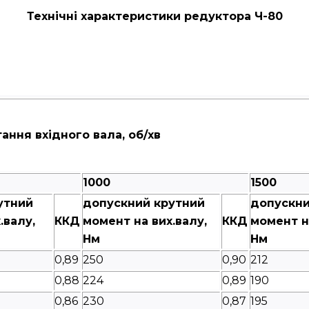
Технічні характеристики редуктора Ч-80
ання вхідного вала, об/хв
1000
1500
утний
допускний крутний
допускни
.валу,
ККД
момент на вих.валу,
ККД
момент на
Нм
Нм
0,89
250
0,90
212
0,88
224
0,89
190
0,86
230
0,87
195