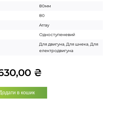
80мм
80
Array
Одноступеневий
Для двигуна, Для шнека, Для
електродвигуна
630,00
₴
Додати в кошик