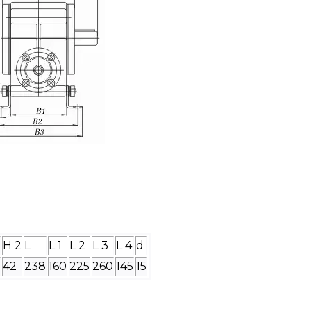
H 2
L
L 1
L 2
L 3
L 4
d
42
238
160
225
260
145
15