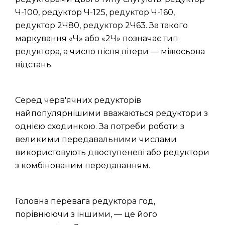
Ч-100, редуктор Ч-125, редуктор Ч-160,
редуктор 2Ч80, редуктор 2Ч63. За такого
маркування «Ч» або «2Ч» позначає тип
редуктора, а число після літери — міжосьова
відстань.
Серед черв'ячних редукторів
найпопулярнішими вважаються редуктори з
однією сходинкою. За потреби роботи з
великими передавальними числами
використовують двоступеневі або редуктори
з комбінованим передаванням.
Головна перевага редуктора год,
порівнюючи з іншими, — це його