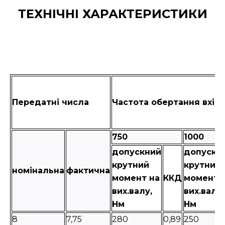
ТЕХНІЧНІ ХАРАКТЕРИСТИКИ
Передатні числа
Частота обертання вхідн
750
1000
допускний
допускн
крутний
крутний
номінальна
фактична
момент на
ККД
момент 
вих.валу,
вих.валу,
Нм
Нм
8
7,75
280
0,89
250