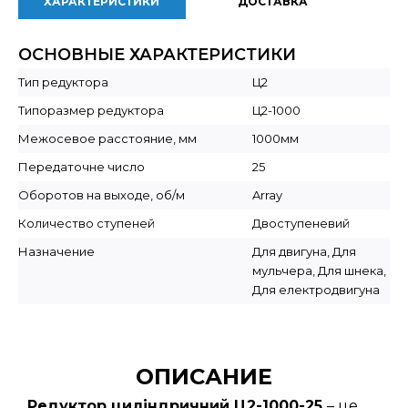
ХАРАКТЕРИСТИКИ
ДОСТАВКА
ОСНОВНЫЕ ХАРАКТЕРИСТИКИ
Тип редуктора
Ц2
Типоразмер редуктора
Ц2-1000
Межосевое расстояние, мм
1000мм
Передаточне число
25
Оборотов на выходе, об/м
Array
Количество ступеней
Двоступеневий
Назначение
Для двигуна, Для
мульчера, Для шнека,
Для електродвигуна
ОПИСАНИЕ
Редуктор циліндричний Ц2-1000-25
– це