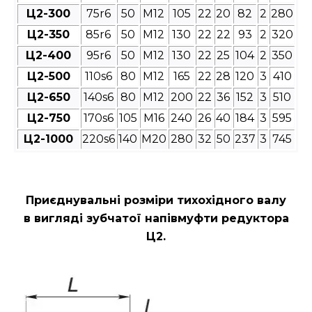
Ц2-300
75r6
50
М12
105
22
20
82
2
280
Ц2-350
85r6
50
М12
130
22
22
93
2
320
Ц2-400
95r6
50
М12
130
22
25
104
2
350
Ц2-500
110s6
80
М12
165
22
28
120
3
410
Ц2-650
140s6
80
М12
200
22
36
152
3
510
Ц2-750
170s6
105
М16
240
26
40
184
3
595
Ц2-1000
220s6
140
М20
280
32
50
237
3
745
Приєднувальні розміри
тихохідного валу
в вигляді зубчатої напівмуфти редуктора
Ц2
.