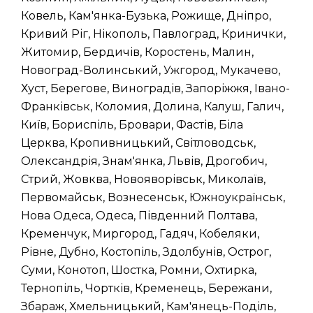
Ковель, Кам'янка-Бузька, Рожище, Дніпро,
Кривий Ріг, Нікополь, Павлоград, Кринички,
Житомир, Бердичів, Коростень, Малин,
Новоград-Волинський, Ужгород, Мукачево,
Хуст, Берегове, Виноградів, Запоріжжя, Івано-
Франківськ, Коломия, Долина, Калуш, Галич,
Київ, Бориспіль, Бровари, Фастів, Біла
Церква, Кропивницький, Світловодськ,
Олександрія, Знам'янка, Львів, Дрогобич,
Стрий, Жовква, Новояворівськ, Миколаїв,
Первомайськ, Вознесенськ, Южноукраїнськ,
Нова Одеса, Одеса, Південний Полтава,
Кременчук, Миргород, Гадяч, Кобеляки,
Рівне, Дубно, Костопіль, Здолбунів, Острог,
Суми, Конотоп, Шостка, Ромни, Охтирка,
Тернопіль, Чортків, Кременець, Бережани,
Збараж, Хмельницький, Кам'янець-Поділь,