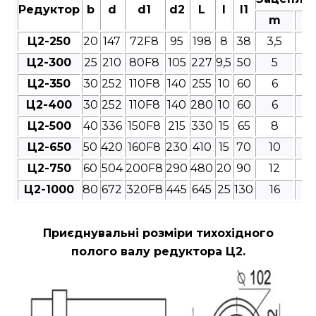
Редуктор
b
d
d1
d2
L
l
l1
m
Ц2-250
20
147
72F8
95
198
8
38
3,5
4
Ц2-300
25
210
80F8
105
227
9,5
50
5
4
Ц2-350
30
252
110F8
140
255
10
60
6
4
Ц2-400
30
252
110F8
140
280
10
60
6
4
Ц2-500
40
336
150F8
215
330
15
65
8
4
Ц2-650
50
420
160F8
230
410
15
70
10
4
Ц2-750
60
504
200F8
290
480
20
90
12
4
Ц2-1000
80
672
320F8
445
645
25
130
16
4
Приєднувальні розміри
тихохідного
полого валу редуктора Ц2.