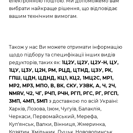
електронною поштою. Ми допоможемо вам
вибрати найкраще рішення, що відповідає
вашим технічним вимогам.
Також у нас Ви можете отримати інформацію
щодо підбору та специфікації інших видів
редукторів, таких як:
1Ц2У, Ц2У, Ц2У-Н, ЦУ,
1ЦУ, Ц3У, Ц2Н, РМ, РЦД, ЦТНД, ЦЗУ, РК,
ГПШ, ЦДН, ЦДНД, КЦ1, КЦ2, 1МЦ2С, МР1,
МР2, МР3, МПО, В, ВК, СКУ, УЗВК, А, Ч, 2Ч,
NMRV, Ч2, ЧГ, РЧП, РЧН, РГП, РГС, РГ, РГСП,
3МП, 4МП, 5МП
з доставкою по всій Україні:
Харків, Лозова, Ізюм, Чугуїв, Балаклія,
Черкаси, Первомайський, Мерефа,
Куп'янськ, Валки, Вінниця, Жмеринка,
Козятин, Хмільник, Луцьк, Нововолинськ,