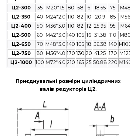
Ц2-300
35
M20*1.5
80
58
6
18.55
75
M48*3
Ц2-350
40
M24*2.0
110
82
10
20.9
85
M56*4
Ц2-400
50
M36*3.0
110
82
12
25.95
95
M64*4
Ц2-500
60
M42*3.0
140
105
16
31.38
110
M80*4
Ц2-650
70
M48*3.0
140
105
18
36.38
140
M100*4
Ц2-750
80
M56*4.0
170
130
20
41.25
170
M125*4
Ц2-1000
100
M72*4.0
210
165
25
50.88
220
M140*4
Приєднувальні розміри циліндричних
валів редукторів Ц2
.