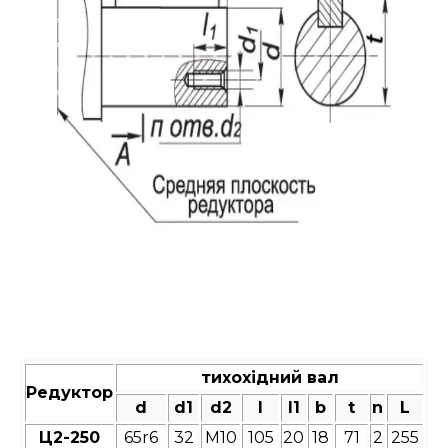
тихохідний вал
Редуктор
d
d1
d2
l
l1
b
t
n
L
Ц2-250
65r6
32
М10
105
20
18
71
2
255