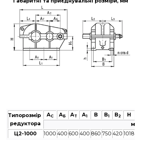
Габаритні та приєднувальні розміри, мм
А
А
А
А
В
В
В
Н
Типорозмір
C
Б
T
1
1
2
редуктора
мм
Ц2-1000
1000
400
600
400
860
750
420
1018
4