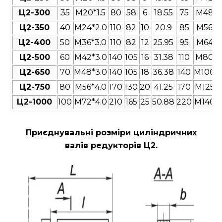
Ц2-300
35
M20*1.5
80
58
6
18.55
75
M48*3
Ц2-350
40
M24*2.0
110
82
10
20.9
85
M56*4
Ц2-400
50
M36*3.0
110
82
12
25.95
95
M64*4
Ц2-500
60
M42*3.0
140
105
16
31.38
110
M80*4
Ц2-650
70
M48*3.0
140
105
18
36.38
140
M100*4
Ц2-750
80
M56*4.0
170
130
20
41.25
170
M125*4
Ц2-1000
100
M72*4.0
210
165
25
50.88
220
M140*4
Приєднувальні розміри циліндричних
валів редукторів Ц2
.