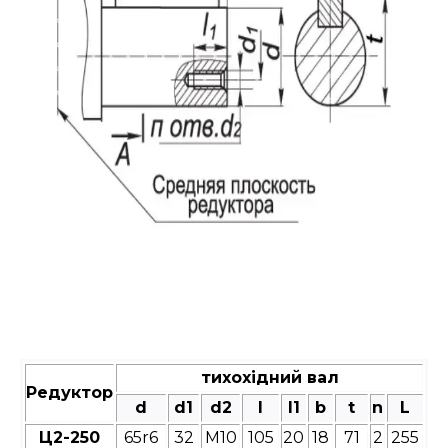
тихохідний вал
Редуктор
d
d1
d2
l
l1
b
t
n
L
Ц2-250
65r6
32
М10
105
20
18
71
2
255