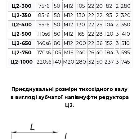
Ц2-300
75r6
50
М12
105
22
20
82
2
280
Ц2-350
85r6
50
М12
130
22
22
93
2
320
Ц2-400
95r6
50
М12
130
22
25
104
2
350
Ц2-500
110s6
80
М12
165
22
28
120
3
410
Ц2-650
140s6
80
М12
200
22
36
152
3
510
Ц2-750
170s6
105
М16
240
26
40
184
3
595
Ц2-1000
220s6
140
М20
280
32
50
237
3
745
Приєднувальні розміри
тихохідного валу
в вигляді зубчатої напівмуфти редуктора
Ц2
.