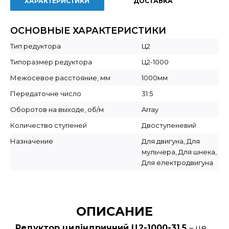
ХАРАКТЕРИСТИКИ
ДОСТАВКА
ОСНОВНЫЕ ХАРАКТЕРИСТИКИ
Тип редуктора
Ц2
Типоразмер редуктора
Ц2-1000
Межосевое расстояние, мм
1000мм
Передаточне число
31.5
Оборотов на выходе, об/м
Array
Количество ступеней
Двоступеневий
Назначение
Для двигуна, Для
мульчера, Для шнека,
Для електродвигуна
ОПИСАНИЕ
Редуктор циліндричний Ц2-1000-31,5
– це