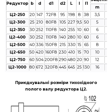
Редуктор
b
d
d1
d2
L
l
l1
m
Ц2-250
20
147
72F8
95
198
8
38
3,5
4
Ц2-300
25
210
80F8
105
227
9,5
50
5
4
Ц2-350
30
252
110F8
140
255
10
60
6
4
Ц2-400
30
252
110F8
140
280
10
60
6
4
Ц2-500
40
336
150F8
215
330
15
65
8
4
Ц2-650
50
420
160F8
230
410
15
70
10
4
Ц2-750
60
504
200F8
290
480
20
90
12
4
Ц2-1000
80
672
320F8
445
645
25
130
16
4
Приєднувальні розміри
тихохідного
полого валу редуктора Ц2.