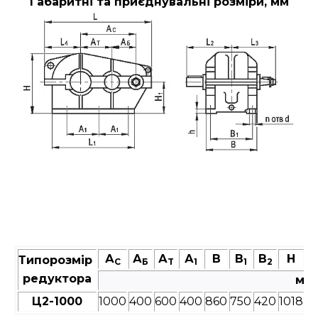
Габаритні та приєднувальні розміри, мм
А
А
А
А
В
В
В
Н
Типорозмір
C
Б
T
1
1
2
редуктора
мм
Ц2-1000
1000
400
600
400
860
750
420
1018
4