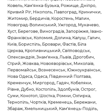
Ковель, Кам'янка-Бузька, Рожище, Дніпро,
Кривий Ріг, Нікополь, Павлоград, Кринички,
Житомир, Бердичів, Коростень, Малин,
Новоград-Волинський, Ужгород, Мукачево,
Хуст, Берегове, Виноградів, Запоріжжя, Івано-
Франківськ, Коломия, Долина, Калуш, Галич,
Київ, Бориспіль, Бровари, Фастів, Біла
Церква, Кропивницький, Світловодськ,
Олександрія, Знам'янка, Львів, Дрогобич,
Стрий, Жовква, Новояворівськ, Миколаїв,
Первомайськ, Вознесенськ, Южноукраїнськ,
Нова Одеса, Одеса, Південний Полтава,
Кременчук, Миргород, Гадяч, Кобеляки,
Рівне, Дубно, Костопіль, Здолбунів, Острог,
Суми, Конотоп, Шостка, Ромни, Охтирка,
Тернопіль, Чортків, Кременець, Бережани,
Збараж, Хмельницький, Кам'янець-Поділь,