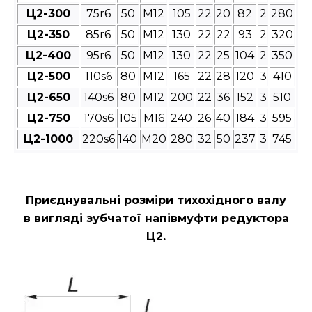
Ц2-300
75r6
50
М12
105
22
20
82
2
280
Ц2-350
85r6
50
М12
130
22
22
93
2
320
Ц2-400
95r6
50
М12
130
22
25
104
2
350
Ц2-500
110s6
80
М12
165
22
28
120
3
410
Ц2-650
140s6
80
М12
200
22
36
152
3
510
Ц2-750
170s6
105
М16
240
26
40
184
3
595
Ц2-1000
220s6
140
М20
280
32
50
237
3
745
Приєднувальні розміри
тихохідного валу
в вигляді зубчатої напівмуфти редуктора
Ц2
.