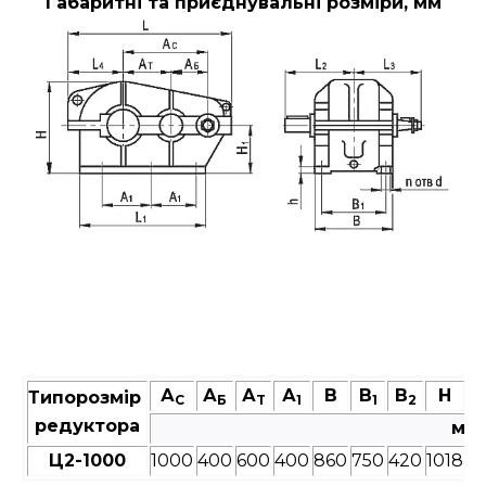
Габаритні та приєднувальні розміри, мм
А
А
А
А
В
В
В
Н
Типорозмір
C
Б
T
1
1
2
редуктора
мм
Ц2-1000
1000
400
600
400
860
750
420
1018
4