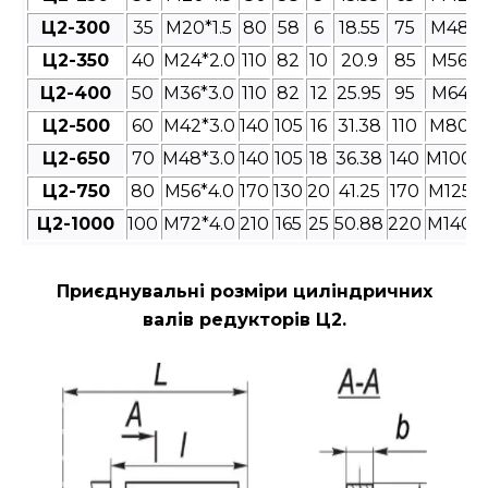
Ц2-300
35
M20*1.5
80
58
6
18.55
75
M48*3
Ц2-350
40
M24*2.0
110
82
10
20.9
85
M56*4
Ц2-400
50
M36*3.0
110
82
12
25.95
95
M64*4
Ц2-500
60
M42*3.0
140
105
16
31.38
110
M80*4
Ц2-650
70
M48*3.0
140
105
18
36.38
140
M100*4
Ц2-750
80
M56*4.0
170
130
20
41.25
170
M125*4
Ц2-1000
100
M72*4.0
210
165
25
50.88
220
M140*4
Приєднувальні розміри циліндричних
валів редукторів Ц2
.