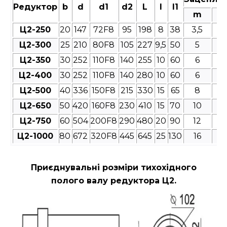
Редуктор
b
d
d1
d2
L
l
l1
m
Ц2-250
20
147
72F8
95
198
8
38
3,5
4
Ц2-300
25
210
80F8
105
227
9,5
50
5
4
Ц2-350
30
252
110F8
140
255
10
60
6
4
Ц2-400
30
252
110F8
140
280
10
60
6
4
Ц2-500
40
336
150F8
215
330
15
65
8
4
Ц2-650
50
420
160F8
230
410
15
70
10
4
Ц2-750
60
504
200F8
290
480
20
90
12
4
Ц2-1000
80
672
320F8
445
645
25
130
16
4
Приєднувальні розміри
тихохідного
полого валу редуктора Ц2.