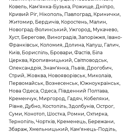
Ковель, Кам'янка-Бузька, Рожище, Дніпро,
Кривий Ріг, Нікополь, Павлоград, Кринички,
Житомир, Бердичів, Коростень, Малин,
Новоград-Волинський, Ужгород, Мукачево,
Хуст, Берегове, Виноградів, Запоріжжя, Івано-
Франківськ, Коломия, Долина, Калуш, Галич,
Київ, Бориспіль, Бровари, Фастів, Біла
Церква, Кропивницький, Світловодськ,
Олександрія, Знам'янка, Львів, Дрогобич,
Стрий, Жовква, Новояворівськ, Миколаїв,
Первомайськ, Вознесенськ, Южноукраїнськ,
Нова Одеса, Одеса, Південний Полтава,
Кременчук, Миргород, Гадяч, Кобеляки,
Рівне, Дубно, Костопіль, Здолбунів, Острог,
Суми, Конотоп, Шостка, Ромни, Охтирка,
Тернопіль, Чортків, Кременець, Бережани,
Збараж, Хмельницький, Кам'янець-Поділь,