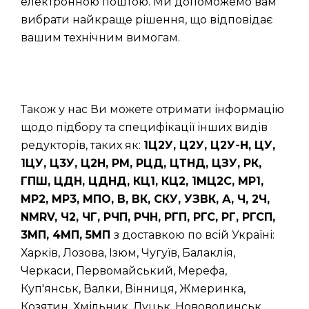
електронною поштою. Ми допоможемо вам
вибрати найкраще рішення, що відповідає
вашим технічним вимогам.
Також у нас Ви можете отримати інформацію
щодо підбору та специфікації інших видів
редукторів, таких як:
1Ц2У, Ц2У, Ц2У-Н, ЦУ,
1ЦУ, Ц3У, Ц2Н, РМ, РЦД, ЦТНД, ЦЗУ, РК,
ГПШ, ЦДН, ЦДНД, КЦ1, КЦ2, 1МЦ2С, МР1,
МР2, МР3, МПО, В, ВК, СКУ, УЗВК, А, Ч, 2Ч,
NMRV, Ч2, ЧГ, РЧП, РЧН, РГП, РГС, РГ, РГСП,
3МП, 4МП, 5МП
з доставкою по всій Україні:
Харків, Лозова, Ізюм, Чугуїв, Балаклія,
Черкаси, Первомайський, Мерефа,
Куп'янськ, Валки, Вінниця, Жмеринка,
Козятин, Хмільник, Луцьк, Нововолинськ,