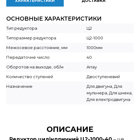
ХАРАКТЕРИСТИКИ
ДОСТАВКА
ОСНОВНЫЕ ХАРАКТЕРИСТИКИ
Тип редуктора
Ц2
Типоразмер редуктора
Ц2-1000
Межосевое расстояние, мм
1000мм
Передаточне число
40
Оборотов на выходе, об/м
Array
Количество ступеней
Двоступеневий
Назначение
Для двигуна, Для
мульчера, Для шнека,
Для електродвигуна
ОПИСАНИЕ
Редуктор циліндричний Ц2-1000-40
– це