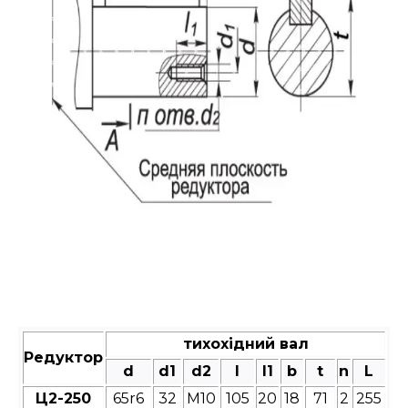
тихохідний вал
Редуктор
d
d1
d2
l
l1
b
t
n
L
Ц2-250
65r6
32
М10
105
20
18
71
2
255