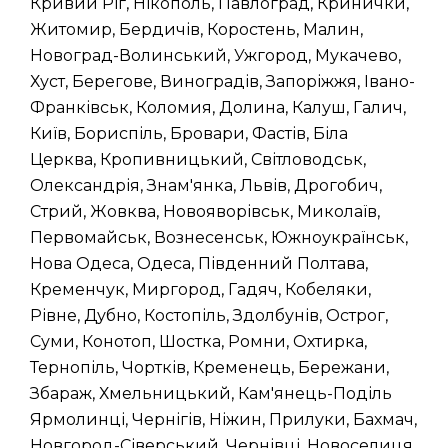
Кривий Ріг, Нікополь, Павлоград, Кринички,
Житомир, Бердичів, Коростень, Малин,
Новоград-Волинський, Ужгород, Мукачево,
Хуст, Берегове, Виноградів, Запоріжжя, Івано-
Франківськ, Коломия, Долина, Калуш, Галич,
Київ, Бориспіль, Бровари, Фастів, Біла
Церква, Кропивницький, Світловодськ,
Олександрія, Знам'янка, Львів, Дрогобич,
Стрий, Жовква, Новояворівськ, Миколаїв,
Первомайськ, Вознесенськ, Южноукраїнськ,
Нова Одеса, Одеса, Південний Полтава,
Кременчук, Миргород, Гадяч, Кобеляки,
Рівне, Дубно, Костопіль, Здолбунів, Острог,
Суми, Конотоп, Шостка, Ромни, Охтирка,
Тернопіль, Чортків, Кременець, Бережани,
Збараж, Хмельницький, Кам'янець-Поділь
Ярмолинці, Чернігів, Ніжин, Прилуки, Бахмач,
Новгород-Сіверський, Чернівці, Новоселиця,