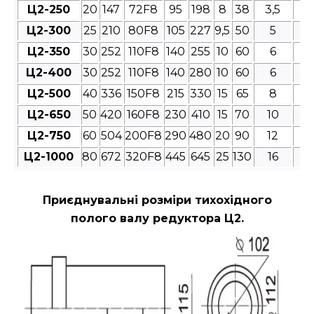
Ц2-250
20
147
72F8
95
198
8
38
3,5
4
Ц2-300
25
210
80F8
105
227
9,5
50
5
4
Ц2-350
30
252
110F8
140
255
10
60
6
4
Ц2-400
30
252
110F8
140
280
10
60
6
4
Ц2-500
40
336
150F8
215
330
15
65
8
4
Ц2-650
50
420
160F8
230
410
15
70
10
4
Ц2-750
60
504
200F8
290
480
20
90
12
4
Ц2-1000
80
672
320F8
445
645
25
130
16
4
Приєднувальні розміри
тихохідного
полого валу редуктора Ц2.