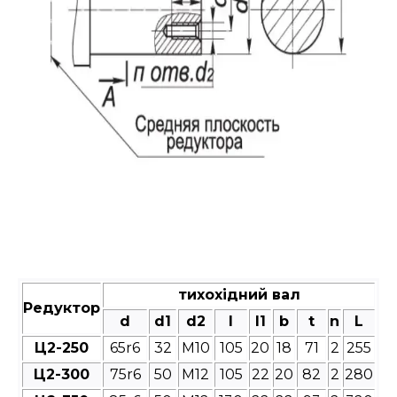
тихохідний вал
Редуктор
d
d1
d2
l
l1
b
t
n
L
Ц2-250
65r6
32
М10
105
20
18
71
2
255
Ц2-300
75r6
50
М12
105
22
20
82
2
280