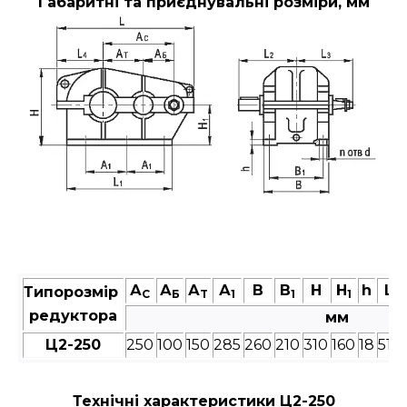
Габаритні та приєднувальні розміри, мм
А
А
А
А
В
В
Н
Н
h
L
Типорозмір
C
Б
T
1
1
1
редуктора
мм
Ц2-250
250
100
150
285
260
210
310
160
18
515
Технічні характеристики Ц2-250