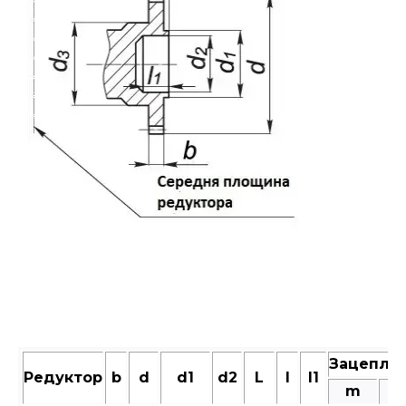
Зацепле
Редуктор
b
d
d1
d2
L
l
l1
m