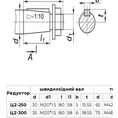
швидкохідний вал
тих
Редуктор
d
d1
l
l1
b
t
d
d1
Ц2-250
30
M20*1.5
80
58
5
15.55
65
M42*3
Ц2-300
35
M20*1.5
80
58
6
18.55
75
M48*3