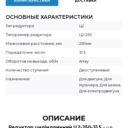
ХАРАКТЕРИСТИКИ
ДОСТАВКА
ОСНОВНЫЕ ХАРАКТЕРИСТИКИ
Тип редуктора
Ц2
Типоразмер редуктора
Ц2-250
Межосевое расстояние, мм
250мм
Передаточне число
31.5
Оборотов на выходе, об/м
Array
Количество ступеней
Двоступеневий
Назначение
Для двигуна, Для
мульчера, Для шнека,
Для електродвигуна
ОПИСАНИЕ
Редуктор циліндричний Ц2-250-31,5
– це