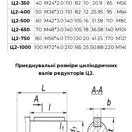
Ц2-350
40
M24*2.0
110
82
10
20.9
85
M56*4
Ц2-400
50
M36*3.0
110
82
12
25.95
95
M64*4
Ц2-500
60
M42*3.0
140
105
16
31.38
110
M80*4
Ц2-650
70
M48*3.0
140
105
18
36.38
140
M100*4
Ц2-750
80
M56*4.0
170
130
20
41.25
170
M125*4
Ц2-1000
100
M72*4.0
210
165
25
50.88
220
M140*4
Приєднувальні розміри циліндричних
валів редукторів Ц2
.