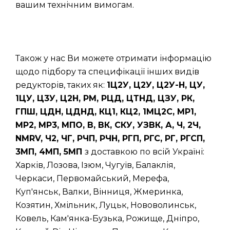
вашим технічним вимогам.
Також у нас Ви можете отримати інформацію
щодо підбору та специфікації інших видів
редукторів, таких як:
1Ц2У, Ц2У, Ц2У-Н, ЦУ,
1ЦУ, Ц3У, Ц2Н, РМ, РЦД, ЦТНД, ЦЗУ, РК,
ГПШ, ЦДН, ЦДНД, КЦ1, КЦ2, 1МЦ2С, МР1,
МР2, МР3, МПО, В, ВК, СКУ, УЗВК, А, Ч, 2Ч,
NMRV, Ч2, ЧГ, РЧП, РЧН, РГП, РГС, РГ, РГСП,
3МП, 4МП, 5МП
з доставкою по всій Україні:
Харків, Лозова, Ізюм, Чугуїв, Балаклія,
Черкаси, Первомайський, Мерефа,
Куп'янськ, Валки, Вінниця, Жмеринка,
Козятин, Хмільник, Луцьк, Нововолинськ,
Ковель, Кам'янка-Бузька, Рожище, Дніпро,