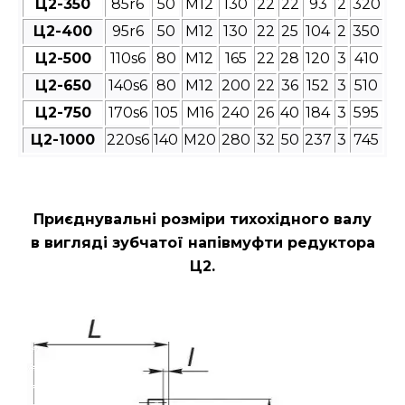
Ц2-350
85r6
50
М12
130
22
22
93
2
320
Ц2-400
95r6
50
М12
130
22
25
104
2
350
Ц2-500
110s6
80
М12
165
22
28
120
3
410
Ц2-650
140s6
80
М12
200
22
36
152
3
510
Ц2-750
170s6
105
М16
240
26
40
184
3
595
Ц2-1000
220s6
140
М20
280
32
50
237
3
745
Приєднувальні розміри
тихохідного валу
в вигляді зубчатої напівмуфти редуктора
Ц2
.