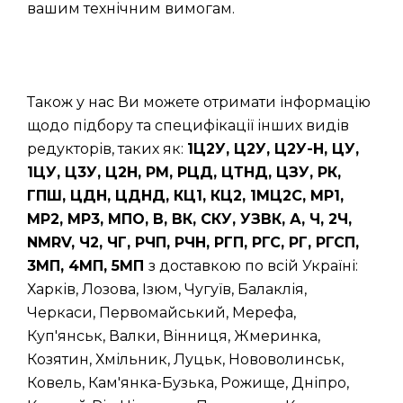
вашим технічним вимогам.
Також у нас Ви можете отримати інформацію
щодо підбору та специфікації інших видів
редукторів, таких як:
1Ц2У, Ц2У, Ц2У-Н, ЦУ,
1ЦУ, Ц3У, Ц2Н, РМ, РЦД, ЦТНД, ЦЗУ, РК,
ГПШ, ЦДН, ЦДНД, КЦ1, КЦ2, 1МЦ2С, МР1,
МР2, МР3, МПО, В, ВК, СКУ, УЗВК, А, Ч, 2Ч,
NMRV, Ч2, ЧГ, РЧП, РЧН, РГП, РГС, РГ, РГСП,
3МП, 4МП, 5МП
з доставкою по всій Україні:
Харків, Лозова, Ізюм, Чугуїв, Балаклія,
Черкаси, Первомайський, Мерефа,
Куп'янськ, Валки, Вінниця, Жмеринка,
Козятин, Хмільник, Луцьк, Нововолинськ,
Ковель, Кам'янка-Бузька, Рожище, Дніпро,