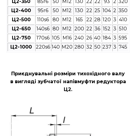
Ц2-350
85r6
50
М12
130
22
22
93
2
320
Ц2-400
95r6
50
М12
130
22
25
104
2
350
Ц2-500
110s6
80
М12
165
22
28
120
3
410
Ц2-650
140s6
80
М12
200
22
36
152
3
510
Ц2-750
170s6
105
М16
240
26
40
184
3
595
Ц2-1000
220s6
140
М20
280
32
50
237
3
745
Приєднувальні розміри
тихохідного валу
в вигляді зубчатої напівмуфти редуктора
Ц2
.