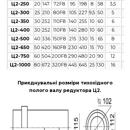
Ц2-250
20
147
72F8
95
198
8
38
3,5
4
Ц2-300
25
210
80F8
105
227
9,5
50
5
4
Ц2-350
30
252
110F8
140
255
10
60
6
4
Ц2-400
30
252
110F8
140
280
10
60
6
4
Ц2-500
40
336
150F8
215
330
15
65
8
4
Ц2-650
50
420
160F8
230
410
15
70
10
4
Ц2-750
60
504
200F8
290
480
20
90
12
4
Ц2-1000
80
672
320F8
445
645
25
130
16
4
Приєднувальні розміри
тихохідного
полого валу редуктора Ц2.