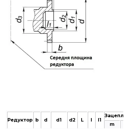
Зацепле
Редуктор
b
d
d1
d2
L
l
l1
m