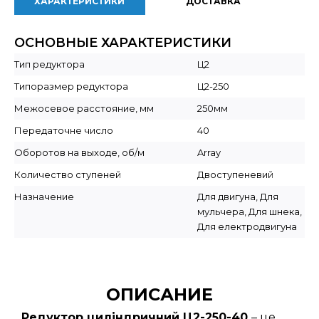
ХАРАКТЕРИСТИКИ
ДОСТАВКА
ОСНОВНЫЕ ХАРАКТЕРИСТИКИ
Тип редуктора
Ц2
Типоразмер редуктора
Ц2-250
Межосевое расстояние, мм
250мм
Передаточне число
40
Оборотов на выходе, об/м
Array
Количество ступеней
Двоступеневий
Назначение
Для двигуна, Для
мульчера, Для шнека,
Для електродвигуна
ОПИСАНИЕ
Редуктор циліндричний Ц2-250-40
– це