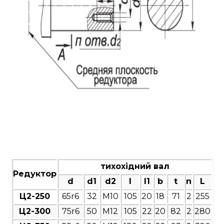
тихохідний вал
Редуктор
d
d1
d2
l
l1
b
t
n
L
Ц2-250
65r6
32
М10
105
20
18
71
2
255
Ц2-300
75r6
50
М12
105
22
20
82
2
280