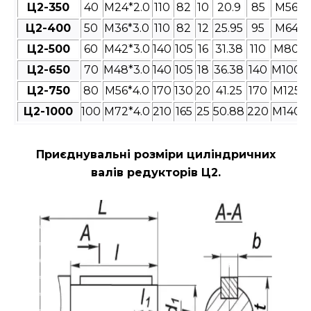
Ц2-350
40
M24*2.0
110
82
10
20.9
85
M56*4
Ц2-400
50
M36*3.0
110
82
12
25.95
95
M64*4
Ц2-500
60
M42*3.0
140
105
16
31.38
110
M80*4
Ц2-650
70
M48*3.0
140
105
18
36.38
140
M100*4
Ц2-750
80
M56*4.0
170
130
20
41.25
170
M125*4
Ц2-1000
100
M72*4.0
210
165
25
50.88
220
M140*4
Приєднувальні розміри циліндричних
валів редукторів Ц2
.