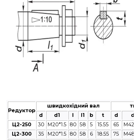
швидкохідний вал
тих
Редуктор
d
d1
l
l1
b
t
d
d1
Ц2-250
30
M20*1.5
80
58
5
15.55
65
M42*3
Ц2-300
35
M20*1.5
80
58
6
18.55
75
M48*3