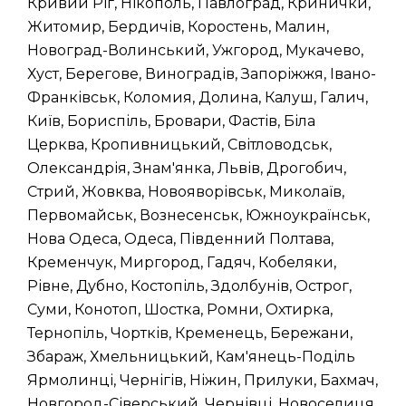
Кривий Ріг, Нікополь, Павлоград, Кринички,
Житомир, Бердичів, Коростень, Малин,
Новоград-Волинський, Ужгород, Мукачево,
Хуст, Берегове, Виноградів, Запоріжжя, Івано-
Франківськ, Коломия, Долина, Калуш, Галич,
Київ, Бориспіль, Бровари, Фастів, Біла
Церква, Кропивницький, Світловодськ,
Олександрія, Знам'янка, Львів, Дрогобич,
Стрий, Жовква, Новояворівськ, Миколаїв,
Первомайськ, Вознесенськ, Южноукраїнськ,
Нова Одеса, Одеса, Південний Полтава,
Кременчук, Миргород, Гадяч, Кобеляки,
Рівне, Дубно, Костопіль, Здолбунів, Острог,
Суми, Конотоп, Шостка, Ромни, Охтирка,
Тернопіль, Чортків, Кременець, Бережани,
Збараж, Хмельницький, Кам'янець-Поділь
Ярмолинці, Чернігів, Ніжин, Прилуки, Бахмач,
Новгород-Сіверський, Чернівці, Новоселиця,