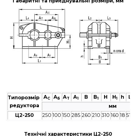
Габаритні та приєднувальні розміри, мм
А
А
А
А
В
В
Н
Н
h
L
Типорозмір
C
Б
T
1
1
1
редуктора
мм
Ц2-250
250
100
150
285
260
210
310
160
18
515
Технічні характеристики Ц2-250