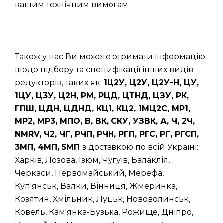
вашим технічним вимогам.
Також у нас Ви можете отримати інформацію
щодо підбору та специфікації інших видів
редукторів, таких як:
1Ц2У, Ц2У, Ц2У-Н, ЦУ,
1ЦУ, Ц3У, Ц2Н, РМ, РЦД, ЦТНД, ЦЗУ, РК,
ГПШ, ЦДН, ЦДНД, КЦ1, КЦ2, 1МЦ2С, МР1,
МР2, МР3, МПО, В, ВК, СКУ, УЗВК, А, Ч, 2Ч,
NMRV, Ч2, ЧГ, РЧП, РЧН, РГП, РГС, РГ, РГСП,
3МП, 4МП, 5МП
з доставкою по всій Україні:
Харків, Лозова, Ізюм, Чугуїв, Балаклія,
Черкаси, Первомайський, Мерефа,
Куп'янськ, Валки, Вінниця, Жмеринка,
Козятин, Хмільник, Луцьк, Нововолинськ,
Ковель, Кам'янка-Бузька, Рожище, Дніпро,