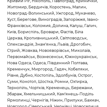
Кривий Ріг, Нікополь, Павлоград, Кринички,
Житомир, Бердичів, Коростень, Малин,
Новоград-Волинський, Ужгород, Мукачево,
Хуст, Берегове, Виноградів, Запоріжжя, Івано-
Франківськ, Коломия, Долина, Калуш, Галич,
Київ, Бориспіль, Бровари, Фастів, Біла
Церква, Кропивницький, Світловодськ,
Олександрія, Знам'янка, Львів, Дрогобич,
Стрий, Жовква, Новояворівськ, Миколаїв,
Первомайськ, Вознесенськ, Южноукраїнськ,
Нова Одеса, Одеса, Південний Полтава,
Кременчук, Миргород, Гадяч, Кобеляки,
Рівне, Дубно, Костопіль, Здолбунів, Острог,
Суми, Конотоп, Шостка, Ромни, Охтирка,
Тернопіль, Чортків, Кременець, Бережани,
Збараж, Хмельницький, Кам'янець-Поділь
Ярмолинці, Чернігів, Ніжин, Прилуки, Бахмач,
Новгород-Сіверський, Чернівці, Новоселиця,