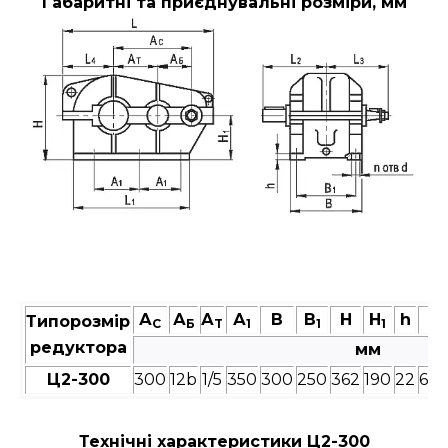
Габаритні та приєднувальні розміри, мм
А
А
А
А
В
В
Н
Н
h
L
Типорозмір
C
Б
T
1
1
1
редуктора
мм
Ц2-300
300
12b
1/5
350
300
250
362
190
22
62
Технічні характеристики Ц2-300