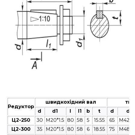
швидкохідний вал
тих
Редуктор
d
d1
l
l1
b
t
d
d1
Ц2-250
30
M20*1.5
80
58
5
15.55
65
M42*3
Ц2-300
35
M20*1.5
80
58
6
18.55
75
M48*3