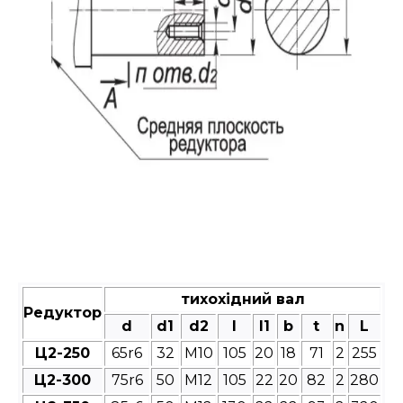
тихохідний вал
Редуктор
d
d1
d2
l
l1
b
t
n
L
Ц2-250
65r6
32
М10
105
20
18
71
2
255
Ц2-300
75r6
50
М12
105
22
20
82
2
280