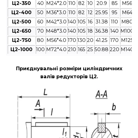
Ц2-350
40
M24*2.0
110
82
10
20.9
85
M56*4
Ц2-400
50
M36*3.0
110
82
12
25.95
95
M64*4
Ц2-500
60
M42*3.0
140
105
16
31.38
110
M80*4
Ц2-650
70
M48*3.0
140
105
18
36.38
140
M100*4
Ц2-750
80
M56*4.0
170
130
20
41.25
170
M125*4
Ц2-1000
100
M72*4.0
210
165
25
50.88
220
M140*4
Приєднувальні розміри циліндричних
валів редукторів Ц2
.