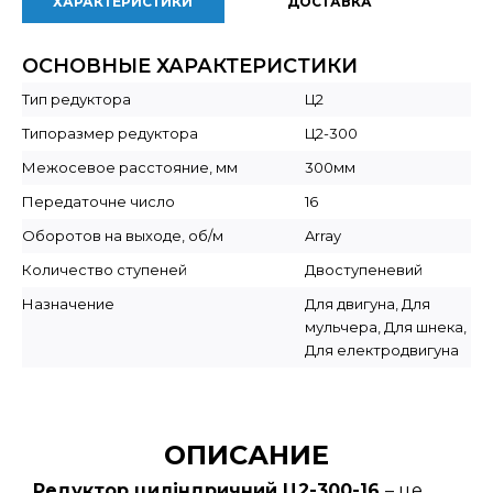
ХАРАКТЕРИСТИКИ
ДОСТАВКА
ОСНОВНЫЕ ХАРАКТЕРИСТИКИ
Тип редуктора
Ц2
Типоразмер редуктора
Ц2-300
Межосевое расстояние, мм
300мм
Передаточне число
16
Оборотов на выходе, об/м
Array
Количество ступеней
Двоступеневий
Назначение
Для двигуна, Для
мульчера, Для шнека,
Для електродвигуна
ОПИСАНИЕ
Редуктор циліндричний Ц2-300-16
– це