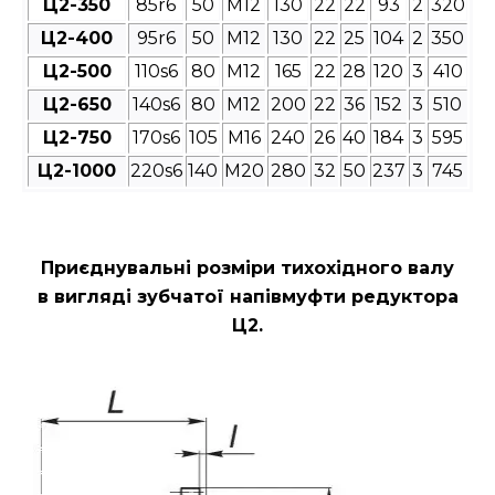
Ц2-350
85r6
50
М12
130
22
22
93
2
320
Ц2-400
95r6
50
М12
130
22
25
104
2
350
Ц2-500
110s6
80
М12
165
22
28
120
3
410
Ц2-650
140s6
80
М12
200
22
36
152
3
510
Ц2-750
170s6
105
М16
240
26
40
184
3
595
Ц2-1000
220s6
140
М20
280
32
50
237
3
745
Приєднувальні розміри
тихохідного валу
в вигляді зубчатої напівмуфти редуктора
Ц2
.