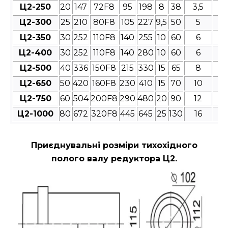
Ц2-250
20
147
72F8
95
198
8
38
3,5
4
Ц2-300
25
210
80F8
105
227
9,5
50
5
4
Ц2-350
30
252
110F8
140
255
10
60
6
4
Ц2-400
30
252
110F8
140
280
10
60
6
4
Ц2-500
40
336
150F8
215
330
15
65
8
4
Ц2-650
50
420
160F8
230
410
15
70
10
4
Ц2-750
60
504
200F8
290
480
20
90
12
4
Ц2-1000
80
672
320F8
445
645
25
130
16
4
Приєднувальні розміри
тихохідного
полого валу редуктора Ц2.