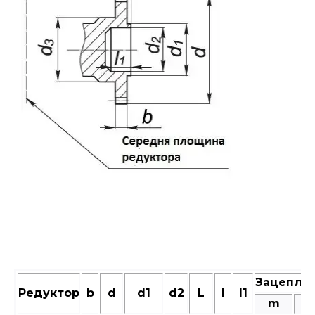
Зацепле
Редуктор
b
d
d1
d2
L
l
l1
m