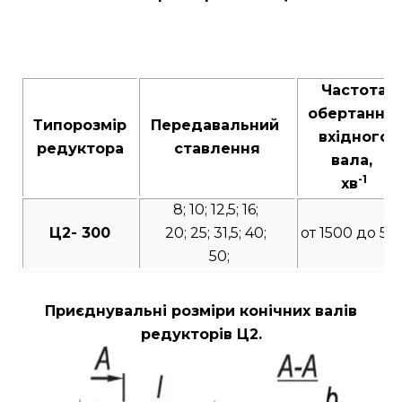
Частота
обертання
Типорозмір
Передавальний
вхідного
редуктора
ставлення
вала,
-1
хв
8; 10; 12,5; 16;
Ц2- 300
20; 25; 31,5; 40;
от 1500 до 50
50;
Приєднувальні розміри конічних валів
редукторів Ц2.