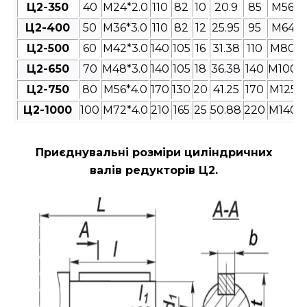
Ц2-350
40
M24*2.0
110
82
10
20.9
85
M56*4
Ц2-400
50
M36*3.0
110
82
12
25.95
95
M64*4
Ц2-500
60
M42*3.0
140
105
16
31.38
110
M80*4
Ц2-650
70
M48*3.0
140
105
18
36.38
140
M100*4
Ц2-750
80
M56*4.0
170
130
20
41.25
170
M125*4
Ц2-1000
100
M72*4.0
210
165
25
50.88
220
M140*4
Приєднувальні розміри циліндричних
валів редукторів Ц2
.