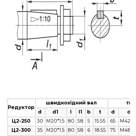
швидкохідний вал
тих
Редуктор
d
d1
l
l1
b
t
d
d1
Ц2-250
30
M20*1.5
80
58
5
15.55
65
M42*3
Ц2-300
35
M20*1.5
80
58
6
18.55
75
M48*3