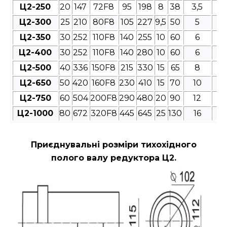
Ц2-250
20
147
72F8
95
198
8
38
3,5
4
Ц2-300
25
210
80F8
105
227
9,5
50
5
4
Ц2-350
30
252
110F8
140
255
10
60
6
4
Ц2-400
30
252
110F8
140
280
10
60
6
4
Ц2-500
40
336
150F8
215
330
15
65
8
4
Ц2-650
50
420
160F8
230
410
15
70
10
4
Ц2-750
60
504
200F8
290
480
20
90
12
4
Ц2-1000
80
672
320F8
445
645
25
130
16
4
Приєднувальні розміри
тихохідного
полого валу редуктора Ц2.