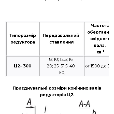
Частота
обертання
Типорозмір
Передавальний
вхідного
редуктора
ставлення
вала,
-1
хв
8; 10; 12,5; 16;
Ц2- 300
20; 25; 31,5; 40;
от 1500 до 50
50;
Приєднувальні розміри конічних валів
редукторів Ц2.