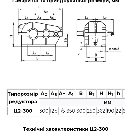
Габаритні та приєднувальні розміри, мм
А
А
А
А
В
В
Н
Н
h
L
Типорозмір
C
Б
T
1
1
1
редуктора
мм
Ц2-300
300
12b
1/5
350
300
250
362
190
22
62
Технічні характеристики Ц2-300