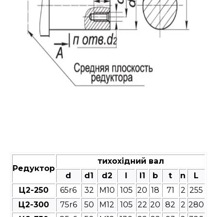
тихохідний вал
Редуктор
d
d1
d2
l
l1
b
t
n
L
Ц2-250
65r6
32
М10
105
20
18
71
2
255
Ц2-300
75r6
50
М12
105
22
20
82
2
280