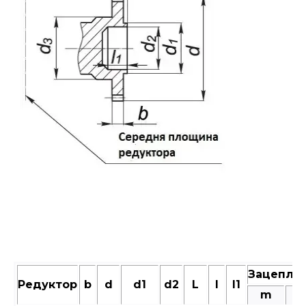
Зацепле
Редуктор
b
d
d1
d2
L
l
l1
m