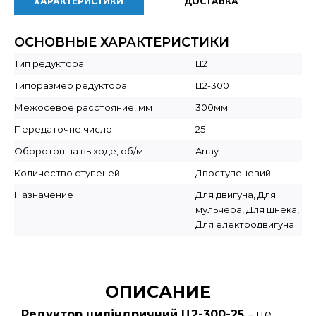
ХАРАКТЕРИСТИКИ
ДОСТАВКА
ОСНОВНЫЕ ХАРАКТЕРИСТИКИ
Тип редуктора
Ц2
Типоразмер редуктора
Ц2-300
Межосевое расстояние, мм
300мм
Передаточне число
25
Оборотов на выходе, об/м
Array
Количество ступеней
Двоступеневий
Назначение
Для двигуна, Для
мульчера, Для шнека,
Для електродвигуна
ОПИСАНИЕ
Редуктор циліндричний Ц2-300-25
– це