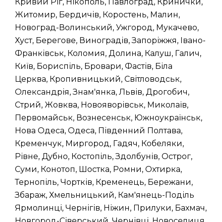
Кривий Ріг, Нікополь, Павлоград, Кринички,
Житомир, Бердичів, Коростень, Малин,
Новоград-Волинський, Ужгород, Мукачево,
Хуст, Берегове, Виноградів, Запоріжжя, Івано-
Франківськ, Коломия, Долина, Калуш, Галич,
Київ, Бориспіль, Бровари, Фастів, Біла
Церква, Кропивницький, Світловодськ,
Олександрія, Знам'янка, Львів, Дрогобич,
Стрий, Жовква, Новояворівськ, Миколаїв,
Первомайськ, Вознесенськ, Южноукраїнськ,
Нова Одеса, Одеса, Південний Полтава,
Кременчук, Миргород, Гадяч, Кобеляки,
Рівне, Дубно, Костопіль, Здолбунів, Острог,
Суми, Конотоп, Шостка, Ромни, Охтирка,
Тернопіль, Чортків, Кременець, Бережани,
Збараж, Хмельницький, Кам'янець-Поділь
Ярмолинці, Чернігів, Ніжин, Прилуки, Бахмач,
Новгород-Сіверський, Чернівці, Новоселиця,