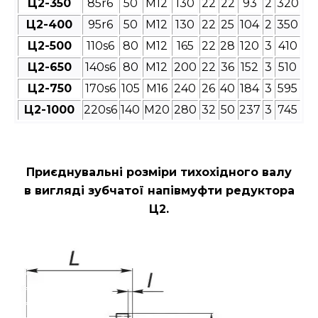
Ц2-350
85r6
50
М12
130
22
22
93
2
320
Ц2-400
95r6
50
М12
130
22
25
104
2
350
Ц2-500
110s6
80
М12
165
22
28
120
3
410
Ц2-650
140s6
80
М12
200
22
36
152
3
510
Ц2-750
170s6
105
М16
240
26
40
184
3
595
Ц2-1000
220s6
140
М20
280
32
50
237
3
745
Приєднувальні розміри
тихохідного валу
в вигляді зубчатої напівмуфти редуктора
Ц2
.