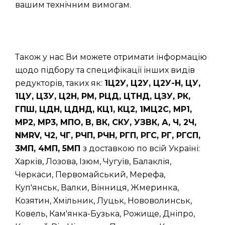
вашим технічним вимогам.
Також у нас Ви можете отримати інформацію
щодо підбору та специфікації інших видів
редукторів, таких як:
1Ц2У, Ц2У, Ц2У-Н, ЦУ,
1ЦУ, Ц3У, Ц2Н, РМ, РЦД, ЦТНД, ЦЗУ, РК,
ГПШ, ЦДН, ЦДНД, КЦ1, КЦ2, 1МЦ2С, МР1,
МР2, МР3, МПО, В, ВК, СКУ, УЗВК, А, Ч, 2Ч,
NMRV, Ч2, ЧГ, РЧП, РЧН, РГП, РГС, РГ, РГСП,
3МП, 4МП, 5МП
з доставкою по всій Україні:
Харків, Лозова, Ізюм, Чугуїв, Балаклія,
Черкаси, Первомайський, Мерефа,
Куп'янськ, Валки, Вінниця, Жмеринка,
Козятин, Хмільник, Луцьк, Нововолинськ,
Ковель, Кам'янка-Бузька, Рожище, Дніпро,