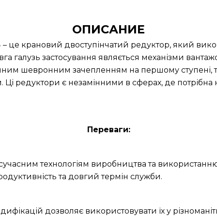
ОПИСАНИЕ
5
– це крановий двоступінчатий редуктор, який вико
га галузь застосування являється механізми вантаж
нним шевронним зачепленням на першому ступені, т
и. Ці редуктори є незамінними в сферах, де потрібна
Переваги:
и сучасним технологіям виробництва та використанню
родуктивність та довгий термін служби.
дифікацій дозволяє використовувати їх у різноманітн