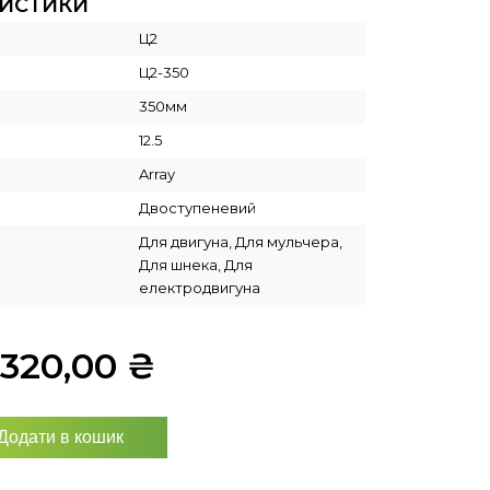
РИСТИКИ
Ц2
Ц2-350
350мм
12.5
Array
Двоступеневий
Для двигуна, Для мульчера,
Для шнека, Для
електродвигуна
9320,00
₴
Додати в кошик