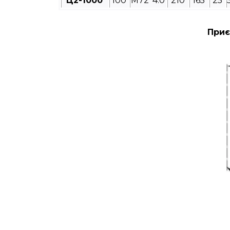
Ц2-1000
100
M72*4.0
210
165
25
Приє