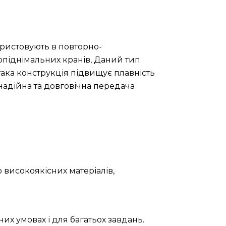
ристовують в повторно-
опіднімальних кранів, Даний тип
ака конструкція підвищує плавність
 надійна та довговічна передача
 високоякісних матеріалів,
их умовах і для багатьох завдань.