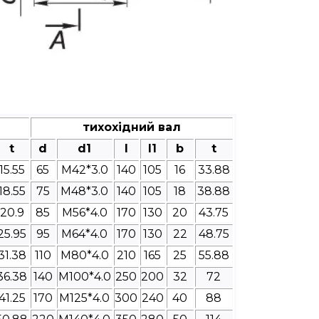
тихохідний вал
t
d
d1
l
l1
b
t
15.55
65
M42*3.0
140
105
16
33.88
18.55
75
M48*3.0
140
105
18
38.88
20.9
85
M56*4.0
170
130
20
43.75
25.95
95
M64*4.0
170
130
22
48.75
31.38
110
M80*4.0
210
165
25
55.88
36.38
140
M100*4.0
250
200
32
72
41.25
170
M125*4.0
300
240
40
88