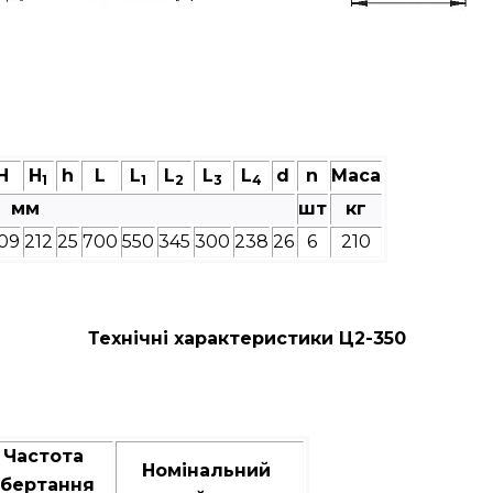
Н
Н
h
L
L
L
L
L
d
n
Маса
1
1
2
3
4
мм
шт
кг
09
212
25
700
550
345
300
238
26
6
210
Технічні характеристики Ц2-350
Частота
Номінальний
бертання