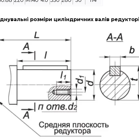
50.88
220
M140*4.0
350
280
50
114
днувальні розміри циліндричних валів редуктор