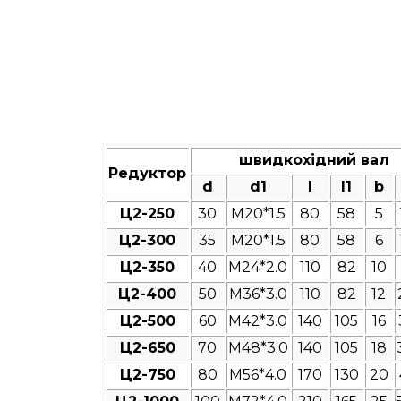
швидкохідний вал
Редуктор
d
d1
l
l1
b
Ц2-250
30
M20*1.5
80
58
5
Ц2-300
35
M20*1.5
80
58
6
Ц2-350
40
M24*2.0
110
82
10
Ц2-400
50
M36*3.0
110
82
12
Ц2-500
60
M42*3.0
140
105
16
Ц2-650
70
M48*3.0
140
105
18
Ц2-750
80
M56*4.0
170
130
20