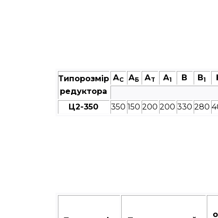
А
А
А
А
В
В
Типорозмір
C
Б
T
1
1
редуктора
Ц2-350
350
150
200
200
330
280
4
о