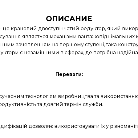
ОПИСАНИЕ
– це крановий двоступінчатий редуктор, який вико
осування являється механізми вантажопіднімальних к
ним зачепленням на першому ступені, така конструк
дуктори є незамінними в сферах, де потрібна надійна
Переваги:
и сучасним технологіям виробництва та використанню
родуктивність та довгий термін служби.
дифікацій дозволяє використовувати їх у різноманітн