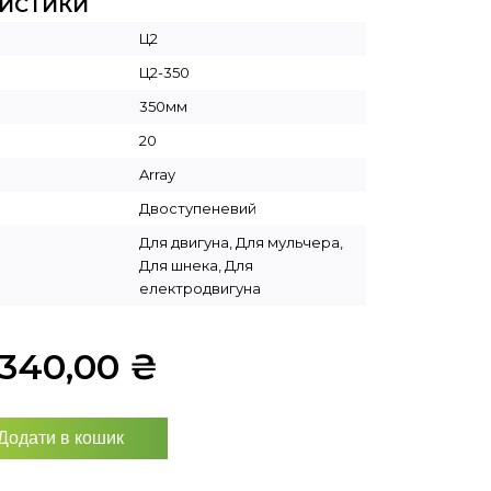
РИСТИКИ
Ц2
Ц2-350
350мм
20
Array
Двоступеневий
Для двигуна, Для мульчера,
Для шнека, Для
електродвигуна
9340,00
₴
Додати в кошик