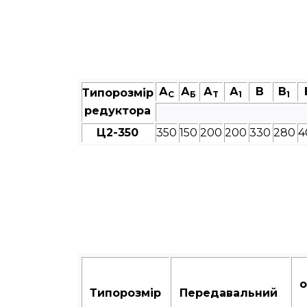
А
А
А
А
В
В
Типорозмір
C
Б
T
1
1
редуктора
Ц2-350
350
150
200
200
330
280
4
о
Типорозмір
Передавальний