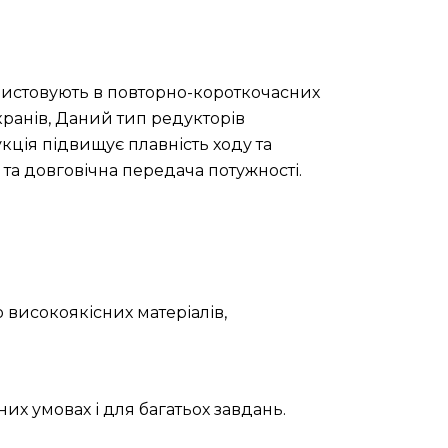
ристовують в повторно-короткочасних
ранів, Даний тип редукторів
ція підвищує плавність ходу та
 та довговічна передача потужності.
 високоякісних матеріалів,
их умовах і для багатьох завдань.