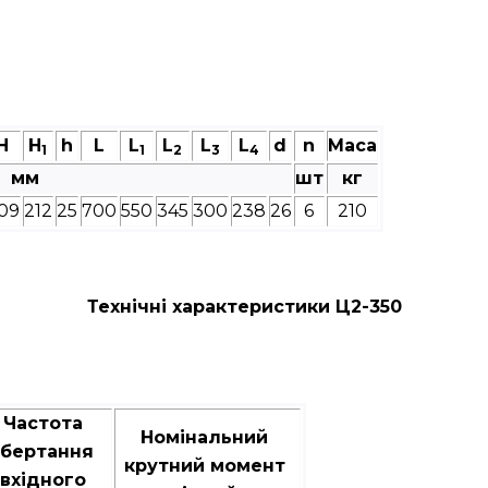
Н
Н
h
L
L
L
L
L
d
n
Маса
1
1
2
3
4
мм
шт
кг
09
212
25
700
550
345
300
238
26
6
210
Технічні характеристики Ц2-350
Частота
Номінальний
бертання
крутний момент
вхідного