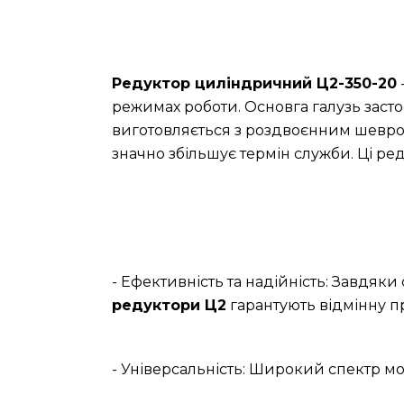
Редуктор циліндричний Ц2-350-20
режимах роботи. Основга галузь заст
виготовляється з роздвоєнним шеврон
значно збільшує термін служби. Ці ре
- Ефективність та надійність: Завдяк
редуктори Ц2
гарантують відмінну п
- Універсальність: Широкий спектр мо