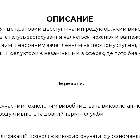
ОПИСАНИЕ
5
– це крановий двоступінчатий редуктор, який вик
га галузь застосування являється механізми вантаж
нним шевронним зачепленням на першому ступені, т
и. Ці редуктори є незамінними в сферах, де потрібна
Переваги:
и сучасним технологіям виробництва та використанню
родуктивність та довгий термін служби.
дифікацій дозволяє використовувати їх у різноманітн