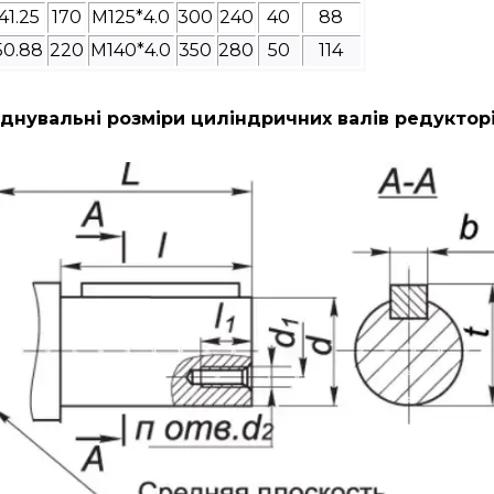
41.25
170
M125*4.0
300
240
40
88
50.88
220
M140*4.0
350
280
50
114
днувальні розміри циліндричних валів редуктор