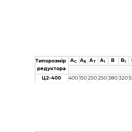
А
А
А
А
В
В
Типорозмір
C
Б
T
1
1
редуктора
Ц2-400
400
150
250
250
380
320
5