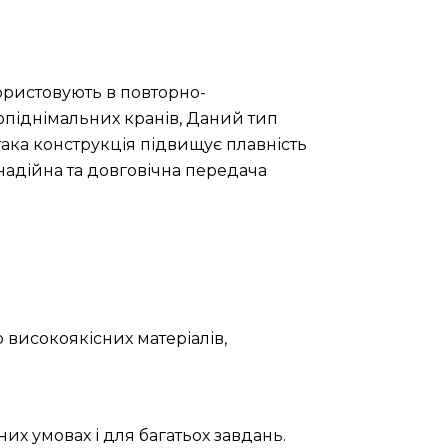
ористовують в повторно-
опіднімальних кранів, Даний тип
ака конструкція підвищує плавність
 надійна та довговічна передача
 високоякісних матеріалів,
их умовах і для багатьох завдань.