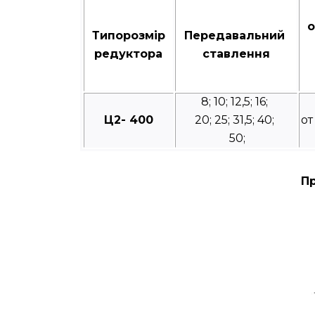
о
Типорозмір
Передавальний
редуктора
ставлення
8; 10; 12,5; 16;
Ц2- 400
20; 25; 31,5; 40;
от
50;
Пр