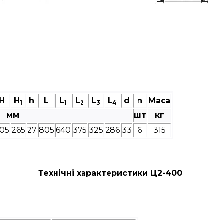
Н
Н
h
L
L
L
L
L
d
n
Маса
1
1
2
3
4
мм
шт
кг
05
265
27
805
640
375
325
286
33
6
315
Технічні характеристики Ц2-400