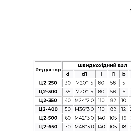
швидкохідний вал
Редуктор
d
d1
l
l1
b
Ц2-250
30
M20*1.5
80
58
5
Ц2-300
35
M20*1.5
80
58
6
Ц2-350
40
M24*2.0
110
82
10
Ц2-400
50
M36*3.0
110
82
12
Ц2-500
60
M42*3.0
140
105
16
Ц2-650
70
M48*3.0
140
105
18