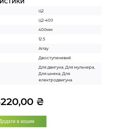
РИСТИКИ
Ц2
Ц2-400
400мм
12.5
Array
Двоступеневий
Для двигуна, Для мульчера,
Для шнека, Для
електродвигуна
3220,00
₴
Додати в кошик