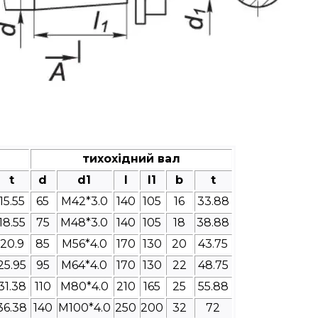
тихохідний вал
t
d
d1
l
l1
b
t
15.55
65
M42*3.0
140
105
16
33.88
18.55
75
M48*3.0
140
105
18
38.88
20.9
85
M56*4.0
170
130
20
43.75
25.95
95
M64*4.0
170
130
22
48.75
31.38
110
M80*4.0
210
165
25
55.88
36.38
140
M100*4.0
250
200
32
72