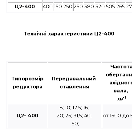
Ц2-400
400
150
250
250
380
320
505
265
27
8
Технічні характеристики Ц2-400
Частота
обертання
Типорозмір
Передавальний
вхідного
редуктора
ставлення
вала,
-1
хв
8; 10; 12,5; 16;
Ц2- 400
20; 25; 31,5; 40;
от 1500 до 50
50;