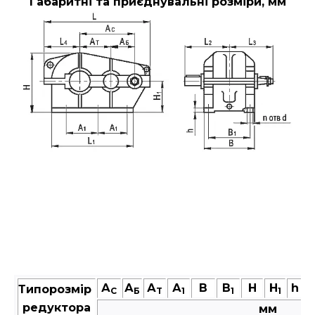
Габаритні та приєднувальні розміри, мм
А
А
А
А
В
В
Н
Н
h
Типорозмір
C
Б
T
1
1
1
редуктора
мм