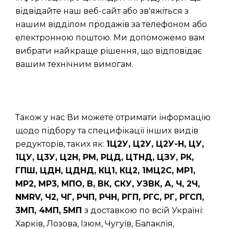
відвідайте наш веб-сайт або зв'яжіться з
нашим відділом продажів за телефоном або
електронною поштою. Ми допоможемо вам
вибрати найкраще рішення, що відповідає
вашим технічним вимогам.
Також у нас Ви можете отримати інформацію
щодо підбору та специфікації інших видів
редукторів, таких як:
1Ц2У, Ц2У, Ц2У-Н, ЦУ,
1ЦУ, Ц3У, Ц2Н, РМ, РЦД, ЦТНД, ЦЗУ, РК,
ГПШ, ЦДН, ЦДНД, КЦ1, КЦ2, 1МЦ2С, МР1,
МР2, МР3, МПО, В, ВК, СКУ, УЗВК, А, Ч, 2Ч,
NMRV, Ч2, ЧГ, РЧП, РЧН, РГП, РГС, РГ, РГСП,
3МП, 4МП, 5МП
з доставкою по всій Україні:
Харків, Лозова, Ізюм, Чугуїв, Балаклія,