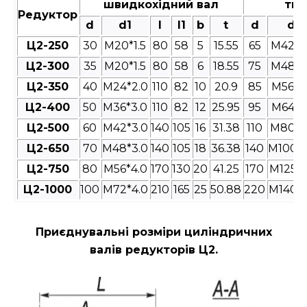
швидкохідний вал
тих
Редуктор
d
d1
l
l1
b
t
d
d1
Ц2-250
30
M20*1.5
80
58
5
15.55
65
M42*3
Ц2-300
35
M20*1.5
80
58
6
18.55
75
M48*3
Ц2-350
40
M24*2.0
110
82
10
20.9
85
M56*4
Ц2-400
50
M36*3.0
110
82
12
25.95
95
M64*4
Ц2-500
60
M42*3.0
140
105
16
31.38
110
M80*4
Ц2-650
70
M48*3.0
140
105
18
36.38
140
M100*4
Ц2-750
80
M56*4.0
170
130
20
41.25
170
M125*4
Ц2-1000
100
M72*4.0
210
165
25
50.88
220
M140*4
Приєднувальні розміри циліндричних
валів редукторів Ц2
.