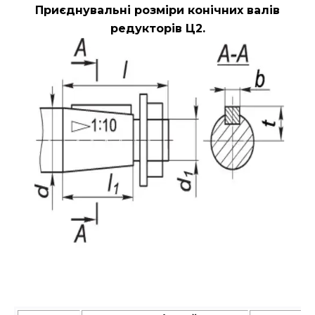
Приєднувальні розміри конічних валів
редукторів Ц2.