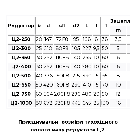
Зацепле
Редуктор
b
d
d1
d2
L
l
l1
m
Ц2-250
20
147
72F8
95
198
8
38
3,5
4
Ц2-300
25
210
80F8
105
227
9,5
50
5
4
Ц2-350
30
252
110F8
140
255
10
60
6
4
Ц2-400
30
252
110F8
140
280
10
60
6
4
Ц2-500
40
336
150F8
215
330
15
65
8
4
Ц2-650
50
420
160F8
230
410
15
70
10
4
Ц2-750
60
504
200F8
290
480
20
90
12
4
Ц2-1000
80
672
320F8
445
645
25
130
16
4
Приєднувальні розміри
тихохідного
полого валу редуктора Ц2.