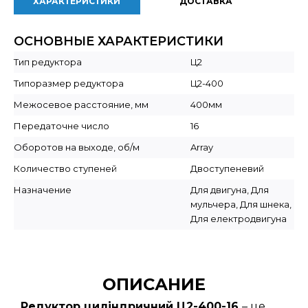
ХАРАКТЕРИСТИКИ
ДОСТАВКА
ОСНОВНЫЕ ХАРАКТЕРИСТИКИ
Тип редуктора
Ц2
Типоразмер редуктора
Ц2-400
Межосевое расстояние, мм
400мм
Передаточне число
16
Оборотов на выходе, об/м
Array
Количество ступеней
Двоступеневий
Назначение
Для двигуна, Для
мульчера, Для шнека,
Для електродвигуна
ОПИСАНИЕ
Редуктор циліндричний Ц2-400-16
– це