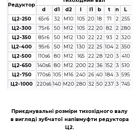
тихохідний вал
Редуктор
d
d1
d2
l
l1
b
t
n
L
Ц2-250
65r6
32
М10
105
20
18
71
2
255
Ц2-300
75r6
50
М12
105
22
20
82
2
280
Ц2-350
85r6
50
М12
130
22
22
93
2
320
Ц2-400
95r6
50
М12
130
22
25
104
2
350
Ц2-500
110s6
80
М12
165
22
28
120
3
410
Ц2-650
140s6
80
М12
200
22
36
152
3
510
Ц2-750
170s6
105
М16
240
26
40
184
3
595
Ц2-1000
220s6
140
М20
280
32
50
237
3
745
Приєднувальні розміри
тихохідного валу
в вигляді зубчатої напівмуфти редуктора
Ц2
.