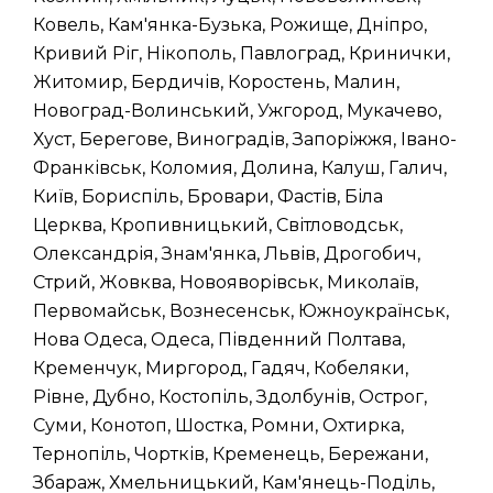
Ковель, Кам'янка-Бузька, Рожище, Дніпро,
Кривий Ріг, Нікополь, Павлоград, Кринички,
Житомир, Бердичів, Коростень, Малин,
Новоград-Волинський, Ужгород, Мукачево,
Хуст, Берегове, Виноградів, Запоріжжя, Івано-
Франківськ, Коломия, Долина, Калуш, Галич,
Київ, Бориспіль, Бровари, Фастів, Біла
Церква, Кропивницький, Світловодськ,
Олександрія, Знам'янка, Львів, Дрогобич,
Стрий, Жовква, Новояворівськ, Миколаїв,
Первомайськ, Вознесенськ, Южноукраїнськ,
Нова Одеса, Одеса, Південний Полтава,
Кременчук, Миргород, Гадяч, Кобеляки,
Рівне, Дубно, Костопіль, Здолбунів, Острог,
Суми, Конотоп, Шостка, Ромни, Охтирка,
Тернопіль, Чортків, Кременець, Бережани,
Збараж, Хмельницький, Кам'янець-Поділь,