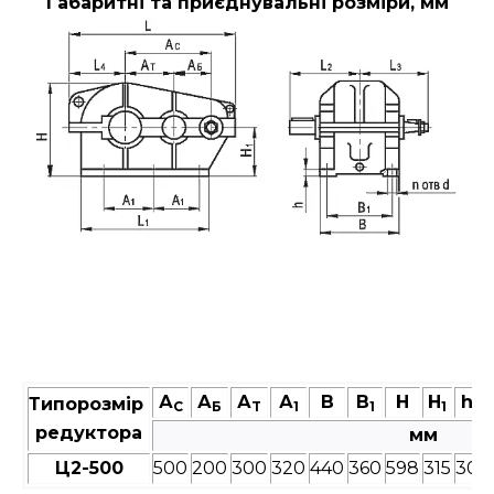
Габаритні та приєднувальні розміри, мм
А
А
А
А
В
В
Н
Н
h
Типорозмір
C
Б
T
1
1
1
редуктора
мм
Ц2-500
500
200
300
320
440
360
598
315
30
9