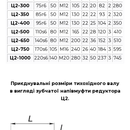
Ц2-300
75r6
50
М12
105
22
20
82
2
280
Ц2-350
85r6
50
М12
130
22
22
93
2
320
Ц2-400
95r6
50
М12
130
22
25
104
2
350
Ц2-500
110s6
80
М12
165
22
28
120
3
410
Ц2-650
140s6
80
М12
200
22
36
152
3
510
Ц2-750
170s6
105
М16
240
26
40
184
3
595
Ц2-1000
220s6
140
М20
280
32
50
237
3
745
Приєднувальні розміри
тихохідного валу
в вигляді зубчатої напівмуфти редуктора
Ц2
.