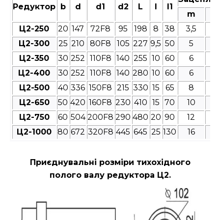
Редуктор
b
d
d1
d2
L
l
l1
m
Ц2-250
20
147
72F8
95
198
8
38
3,5
4
Ц2-300
25
210
80F8
105
227
9,5
50
5
4
Ц2-350
30
252
110F8
140
255
10
60
6
4
Ц2-400
30
252
110F8
140
280
10
60
6
4
Ц2-500
40
336
150F8
215
330
15
65
8
4
Ц2-650
50
420
160F8
230
410
15
70
10
4
Ц2-750
60
504
200F8
290
480
20
90
12
4
Ц2-1000
80
672
320F8
445
645
25
130
16
4
Приєднувальні розміри
тихохідного
полого валу редуктора Ц2.