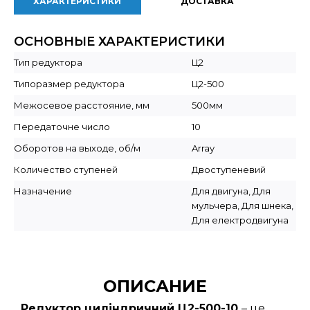
ХАРАКТЕРИСТИКИ
ДОСТАВКА
ОСНОВНЫЕ ХАРАКТЕРИСТИКИ
Тип редуктора
Ц2
Типоразмер редуктора
Ц2-500
Межосевое расстояние, мм
500мм
Передаточне число
10
Оборотов на выходе, об/м
Array
Количество ступеней
Двоступеневий
Назначение
Для двигуна, Для
мульчера, Для шнека,
Для електродвигуна
ОПИСАНИЕ
Редуктор циліндричний Ц2-500-10
– це