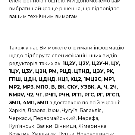
електронною поштою. Ми допоможемо вам
вибрати найкраще рішення, що відповідає
вашим технічним вимогам.
Також у нас Ви можете отримати інформацію
щодо підбору та специфікації інших видів
редукторів, таких як:
1Ц2У, Ц2У, Ц2У-Н, ЦУ,
1ЦУ, Ц3У, Ц2Н, РМ, РЦД, ЦТНД, ЦЗУ, РК,
ГПШ, ЦДН, ЦДНД, КЦ1, КЦ2, 1МЦ2С, МР1,
МР2, МР3, МПО, В, ВК, СКУ, УЗВК, А, Ч, 2Ч,
NMRV, Ч2, ЧГ, РЧП, РЧН, РГП, РГС, РГ, РГСП,
3МП, 4МП, 5МП
з доставкою по всій Україні:
Харків, Лозова, Ізюм, Чугуїв, Балаклія,
Черкаси, Первомайський, Мерефа,
Куп'янськ, Валки, Вінниця, Жмеринка,
Козятин, Хмільник, Луцьк, Нововолинськ,