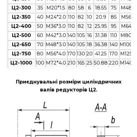
Ц2-300
35
M20*1.5
80
58
6
18.55
75
M48*3
Ц2-350
40
M24*2.0
110
82
10
20.9
85
M56*4
Ц2-400
50
M36*3.0
110
82
12
25.95
95
M64*4
Ц2-500
60
M42*3.0
140
105
16
31.38
110
M80*4
Ц2-650
70
M48*3.0
140
105
18
36.38
140
M100*4
Ц2-750
80
M56*4.0
170
130
20
41.25
170
M125*4
Ц2-1000
100
M72*4.0
210
165
25
50.88
220
M140*4
Приєднувальні розміри циліндричних
валів редукторів Ц2
.