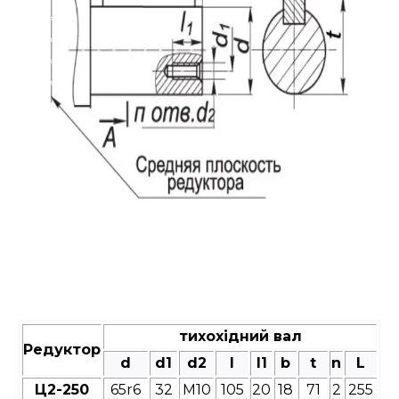
тихохідний вал
Редуктор
d
d1
d2
l
l1
b
t
n
L
Ц2-250
65r6
32
М10
105
20
18
71
2
255