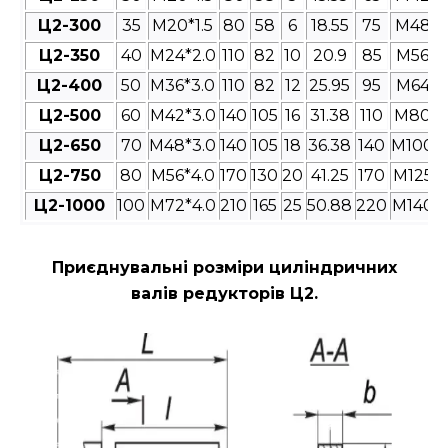
Ц2-300
35
M20*1.5
80
58
6
18.55
75
M48*3
Ц2-350
40
M24*2.0
110
82
10
20.9
85
M56*4
Ц2-400
50
M36*3.0
110
82
12
25.95
95
M64*4
Ц2-500
60
M42*3.0
140
105
16
31.38
110
M80*4
Ц2-650
70
M48*3.0
140
105
18
36.38
140
M100*4
Ц2-750
80
M56*4.0
170
130
20
41.25
170
M125*4
Ц2-1000
100
M72*4.0
210
165
25
50.88
220
M140*4
Приєднувальні розміри циліндричних
валів редукторів Ц2
.