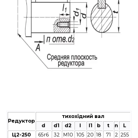
тихохідний вал
Редуктор
d
d1
d2
l
l1
b
t
n
L
Ц2-250
65r6
32
М10
105
20
18
71
2
255