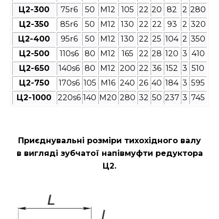
Ц2-300
75r6
50
М12
105
22
20
82
2
280
Ц2-350
85r6
50
М12
130
22
22
93
2
320
Ц2-400
95r6
50
М12
130
22
25
104
2
350
Ц2-500
110s6
80
М12
165
22
28
120
3
410
Ц2-650
140s6
80
М12
200
22
36
152
3
510
Ц2-750
170s6
105
М16
240
26
40
184
3
595
Ц2-1000
220s6
140
М20
280
32
50
237
3
745
Приєднувальні розміри
тихохідного валу
в вигляді зубчатої напівмуфти редуктора
Ц2
.