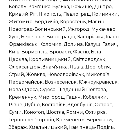
Ковель, Кам'янка-Бузька, Рожище, Дніпро,
Кривий Ріг, Нікополь, Павлоград, Кринички,
Житомир, Бердичів, Коростень, Малин,
Новоград-Волинський, Ужгород, Мукачево,
Хуст, Берегове, Виноградів, Запоріжжя, Івано-
Франківськ, Коломия, Долина, Калуш, Галич,
Київ, Бориспіль, Бровари, Фастів, Біла
Церква, Кропивницький, Світловодськ,
Олександрія, Знам'янка, Львів, Дрогобич,
Стрий, Жовква, Новояворівськ, Миколаїв,
Первомайськ, Вознесенськ, Южноукраїнськ,
Нова Одеса, Одеса, Південний Полтава,
Кременчук, Миргород, Гадяч, Кобеляки,
Рівне, Дубно, Костопіль, Здолбунів, Острог,
Суми, Конотоп, Шостка, Ромни, Охтирка,
Тернопіль, Чортків, Кременець, Бережани,
Збараж, Хмельницький, Кам'янець-Поділь,