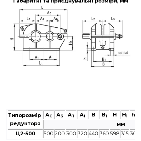
Габаритні та приєднувальні розміри, мм
А
А
А
А
В
В
Н
Н
h
Типорозмір
C
Б
T
1
1
1
редуктора
мм
Ц2-500
500
200
300
320
440
360
598
315
30
9