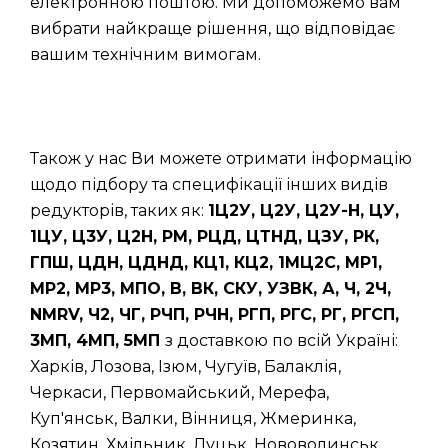
електронною поштою. Ми допоможемо вам
вибрати найкраще рішення, що відповідає
вашим технічним вимогам.
Також у нас Ви можете отримати інформацію
щодо підбору та специфікації інших видів
редукторів, таких як:
1Ц2У, Ц2У, Ц2У-Н, ЦУ,
1ЦУ, Ц3У, Ц2Н, РМ, РЦД, ЦТНД, ЦЗУ, РК,
ГПШ, ЦДН, ЦДНД, КЦ1, КЦ2, 1МЦ2С, МР1,
МР2, МР3, МПО, В, ВК, СКУ, УЗВК, А, Ч, 2Ч,
NMRV, Ч2, ЧГ, РЧП, РЧН, РГП, РГС, РГ, РГСП,
3МП, 4МП, 5МП
з доставкою по всій Україні:
Харків, Лозова, Ізюм, Чугуїв, Балаклія,
Черкаси, Первомайський, Мерефа,
Куп'янськ, Валки, Вінниця, Жмеринка,
Козятин, Хмільник, Луцьк, Нововолинськ,