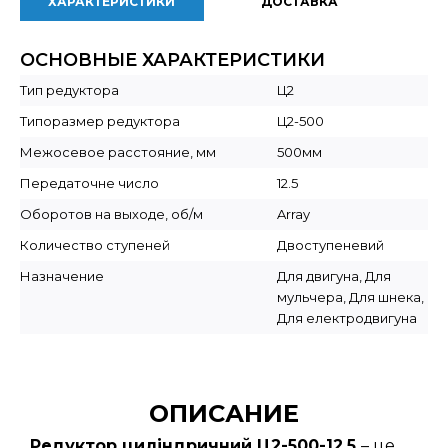
ХАРАКТЕРИСТИКИ
ДОСТАВКА
ОСНОВНЫЕ ХАРАКТЕРИСТИКИ
Тип редуктора
Ц2
Типоразмер редуктора
Ц2-500
Межосевое расстояние, мм
500мм
Передаточне число
12.5
Оборотов на выходе, об/м
Array
Количество ступеней
Двоступеневий
Назначение
Для двигуна, Для
мульчера, Для шнека,
Для електродвигуна
ОПИСАНИЕ
Редуктор циліндричний Ц2-500-12,5
– це