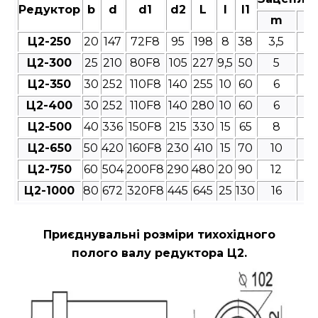
Редуктор
b
d
d1
d2
L
l
l1
m
Ц2-250
20
147
72F8
95
198
8
38
3,5
4
Ц2-300
25
210
80F8
105
227
9,5
50
5
4
Ц2-350
30
252
110F8
140
255
10
60
6
4
Ц2-400
30
252
110F8
140
280
10
60
6
4
Ц2-500
40
336
150F8
215
330
15
65
8
4
Ц2-650
50
420
160F8
230
410
15
70
10
4
Ц2-750
60
504
200F8
290
480
20
90
12
4
Ц2-1000
80
672
320F8
445
645
25
130
16
4
Приєднувальні розміри
тихохідного
полого валу редуктора Ц2.