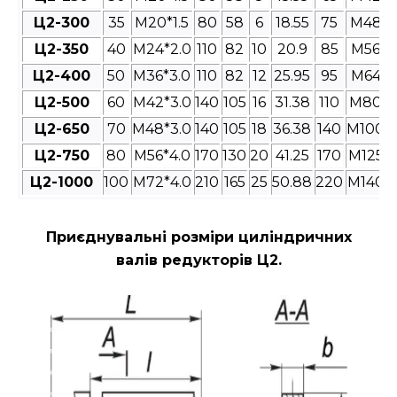
Ц2-300
35
M20*1.5
80
58
6
18.55
75
M48*3
Ц2-350
40
M24*2.0
110
82
10
20.9
85
M56*4
Ц2-400
50
M36*3.0
110
82
12
25.95
95
M64*4
Ц2-500
60
M42*3.0
140
105
16
31.38
110
M80*4
Ц2-650
70
M48*3.0
140
105
18
36.38
140
M100*4
Ц2-750
80
M56*4.0
170
130
20
41.25
170
M125*4
Ц2-1000
100
M72*4.0
210
165
25
50.88
220
M140*4
Приєднувальні розміри циліндричних
валів редукторів Ц2
.