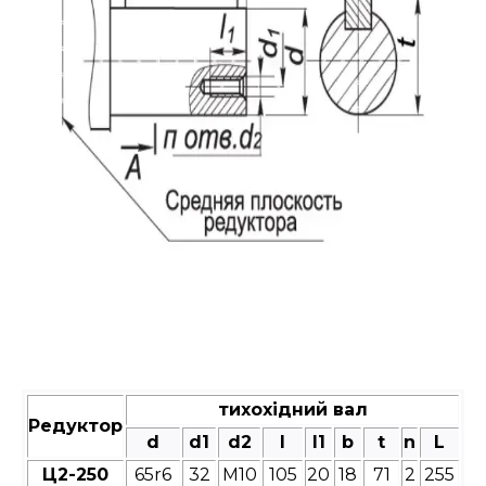
тихохідний вал
Редуктор
d
d1
d2
l
l1
b
t
n
L
Ц2-250
65r6
32
М10
105
20
18
71
2
255