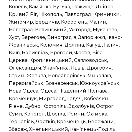
Ковель, Кам'янка-Бузька, Рожище, Дніпро,
Кривий Ріг, Нікополь, Павлоград, Кринички,
Житомир, Бердичів, Коростень, Малин,
Новоград-Волинський, Ужгород, Мукачево,
Хуст, Берегове, Виноградів, Запоріжжя, Івано-
Франківськ, Коломия, Долина, Калуш, Галич,
Київ, Бориспіль, Бровари, Фастів, Біла
Церква, Кропивницький, Світловодськ,
Олександрія, Знам'янка, Львів, Дрогобич,
Стрий, Жовква, Новояворівськ, Миколаїв,
Первомайськ, Вознесенськ, Южноукраїнськ,
Нова Одеса, Одеса, Південний Полтава,
Кременчук, Миргород, Гадяч, Кобеляки,
Рівне, Дубно, Костопіль, Здолбунів, Острог,
Суми, Конотоп, Шостка, Ромни, Охтирка,
Тернопіль, Чортків, Кременець, Бережани,
Збараж, Хмельницький, Кам'янець-Поділь,