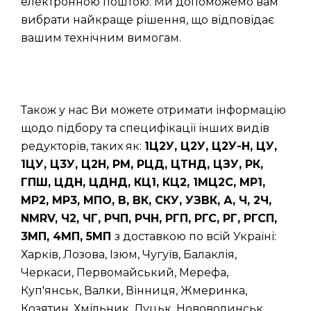
електронною поштою. Ми допоможемо вам
вибрати найкраще рішення, що відповідає
вашим технічним вимогам.
Також у нас Ви можете отримати інформацію
щодо підбору та специфікації інших видів
редукторів, таких як:
1Ц2У, Ц2У, Ц2У-Н, ЦУ,
1ЦУ, Ц3У, Ц2Н, РМ, РЦД, ЦТНД, ЦЗУ, РК,
ГПШ, ЦДН, ЦДНД, КЦ1, КЦ2, 1МЦ2С, МР1,
МР2, МР3, МПО, В, ВК, СКУ, УЗВК, А, Ч, 2Ч,
NMRV, Ч2, ЧГ, РЧП, РЧН, РГП, РГС, РГ, РГСП,
3МП, 4МП, 5МП
з доставкою по всій Україні:
Харків, Лозова, Ізюм, Чугуїв, Балаклія,
Черкаси, Первомайський, Мерефа,
Куп'янськ, Валки, Вінниця, Жмеринка,
Козятин, Хмільник, Луцьк, Нововолинськ,