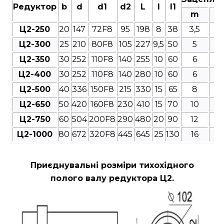
Редуктор
b
d
d1
d2
L
l
l1
m
Ц2-250
20
147
72F8
95
198
8
38
3,5
4
Ц2-300
25
210
80F8
105
227
9,5
50
5
4
Ц2-350
30
252
110F8
140
255
10
60
6
4
Ц2-400
30
252
110F8
140
280
10
60
6
4
Ц2-500
40
336
150F8
215
330
15
65
8
4
Ц2-650
50
420
160F8
230
410
15
70
10
4
Ц2-750
60
504
200F8
290
480
20
90
12
4
Ц2-1000
80
672
320F8
445
645
25
130
16
4
Приєднувальні розміри
тихохідного
полого валу редуктора Ц2.