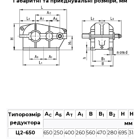
Габаритні та приєднувальні розміри, мм
А
А
А
А
В
В
В
Н
Н
Типорозмір
C
Б
T
1
1
2
1
редуктора
мм
Ц2-650
650
250
400
260
560
470
280
695
315