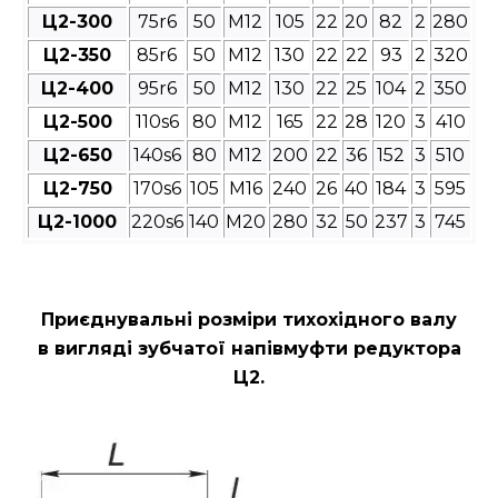
Ц2-300
75r6
50
М12
105
22
20
82
2
280
Ц2-350
85r6
50
М12
130
22
22
93
2
320
Ц2-400
95r6
50
М12
130
22
25
104
2
350
Ц2-500
110s6
80
М12
165
22
28
120
3
410
Ц2-650
140s6
80
М12
200
22
36
152
3
510
Ц2-750
170s6
105
М16
240
26
40
184
3
595
Ц2-1000
220s6
140
М20
280
32
50
237
3
745
Приєднувальні розміри
тихохідного валу
в вигляді зубчатої напівмуфти редуктора
Ц2
.