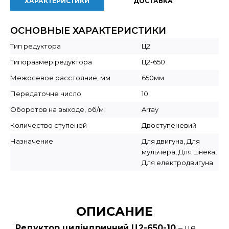
ХАРАКТЕРИСТИКИ
ДОСТАВКА
ОСНОВНЫЕ ХАРАКТЕРИСТИКИ
Тип редуктора
Ц2
Типоразмер редуктора
Ц2-650
Межосевое расстояние, мм
650мм
Передаточне число
10
Оборотов на выходе, об/м
Array
Количество ступеней
Двоступеневий
Назначение
Для двигуна, Для
мульчера, Для шнека,
Для електродвигуна
ОПИСАНИЕ
Редуктор циліндричний Ц2-650-10
– це