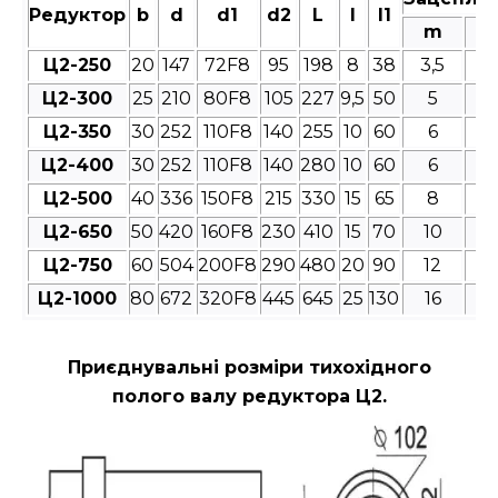
Редуктор
b
d
d1
d2
L
l
l1
m
Ц2-250
20
147
72F8
95
198
8
38
3,5
4
Ц2-300
25
210
80F8
105
227
9,5
50
5
4
Ц2-350
30
252
110F8
140
255
10
60
6
4
Ц2-400
30
252
110F8
140
280
10
60
6
4
Ц2-500
40
336
150F8
215
330
15
65
8
4
Ц2-650
50
420
160F8
230
410
15
70
10
4
Ц2-750
60
504
200F8
290
480
20
90
12
4
Ц2-1000
80
672
320F8
445
645
25
130
16
4
Приєднувальні розміри
тихохідного
полого валу редуктора Ц2.