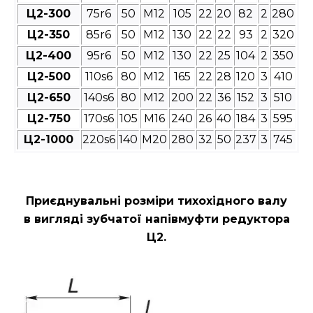
Ц2-300
75r6
50
М12
105
22
20
82
2
280
Ц2-350
85r6
50
М12
130
22
22
93
2
320
Ц2-400
95r6
50
М12
130
22
25
104
2
350
Ц2-500
110s6
80
М12
165
22
28
120
3
410
Ц2-650
140s6
80
М12
200
22
36
152
3
510
Ц2-750
170s6
105
М16
240
26
40
184
3
595
Ц2-1000
220s6
140
М20
280
32
50
237
3
745
Приєднувальні розміри
тихохідного валу
в вигляді зубчатої напівмуфти редуктора
Ц2
.