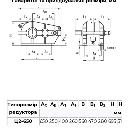
Габаритні та приєднувальні розміри, мм
А
А
А
А
В
В
В
Н
Н
Типорозмір
C
Б
T
1
1
2
1
редуктора
мм
Ц2-650
650
250
400
260
560
470
280
695
315