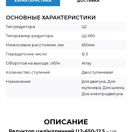
ХАРАКТЕРИСТИКИ
ДОСТАВКА
ОСНОВНЫЕ ХАРАКТЕРИСТИКИ
Тип редуктора
Ц2
Типоразмер редуктора
Ц2-650
Межосевое расстояние, мм
650мм
Передаточне число
12.5
Оборотов на выходе, об/м
Array
Количество ступеней
Двоступеневий
Назначение
Для двигуна, Для
мульчера, Для шнека,
Для електродвигуна
ОПИСАНИЕ
Редуктор циліндричний Ц2-650-12,5
– це