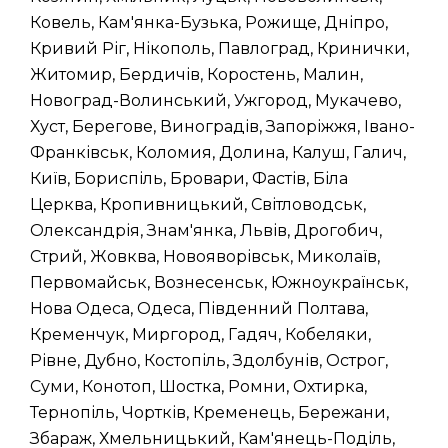
Ковель, Кам'янка-Бузька, Рожище, Дніпро,
Кривий Ріг, Нікополь, Павлоград, Кринички,
Житомир, Бердичів, Коростень, Малин,
Новоград-Волинський, Ужгород, Мукачево,
Хуст, Берегове, Виноградів, Запоріжжя, Івано-
Франківськ, Коломия, Долина, Калуш, Галич,
Київ, Бориспіль, Бровари, Фастів, Біла
Церква, Кропивницький, Світловодськ,
Олександрія, Знам'янка, Львів, Дрогобич,
Стрий, Жовква, Новояворівськ, Миколаїв,
Первомайськ, Вознесенськ, Южноукраїнськ,
Нова Одеса, Одеса, Південний Полтава,
Кременчук, Миргород, Гадяч, Кобеляки,
Рівне, Дубно, Костопіль, Здолбунів, Острог,
Суми, Конотоп, Шостка, Ромни, Охтирка,
Тернопіль, Чортків, Кременець, Бережани,
Збараж, Хмельницький, Кам'янець-Поділь,