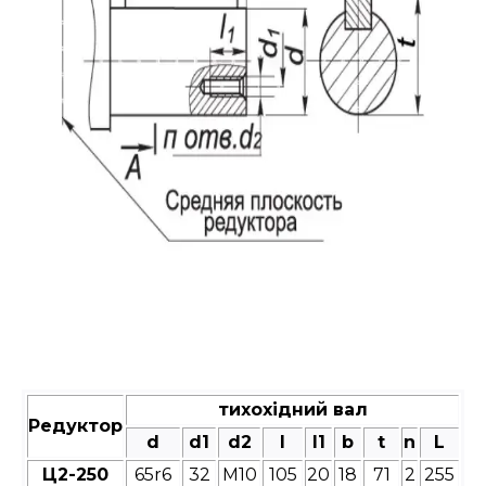
тихохідний вал
Редуктор
d
d1
d2
l
l1
b
t
n
L
Ц2-250
65r6
32
М10
105
20
18
71
2
255