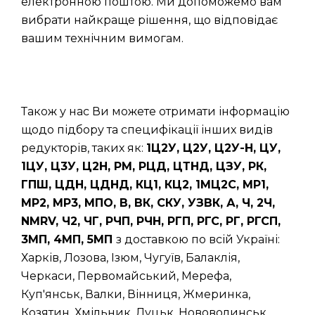
електронною поштою. Ми допоможемо вам
вибрати найкраще рішення, що відповідає
вашим технічним вимогам.
Також у нас Ви можете отримати інформацію
щодо підбору та специфікації інших видів
редукторів, таких як:
1Ц2У, Ц2У, Ц2У-Н, ЦУ,
1ЦУ, Ц3У, Ц2Н, РМ, РЦД, ЦТНД, ЦЗУ, РК,
ГПШ, ЦДН, ЦДНД, КЦ1, КЦ2, 1МЦ2С, МР1,
МР2, МР3, МПО, В, ВК, СКУ, УЗВК, А, Ч, 2Ч,
NMRV, Ч2, ЧГ, РЧП, РЧН, РГП, РГС, РГ, РГСП,
3МП, 4МП, 5МП
з доставкою по всій Україні:
Харків, Лозова, Ізюм, Чугуїв, Балаклія,
Черкаси, Первомайський, Мерефа,
Куп'янськ, Валки, Вінниця, Жмеринка,
Козятин, Хмільник, Луцьк, Нововолинськ,