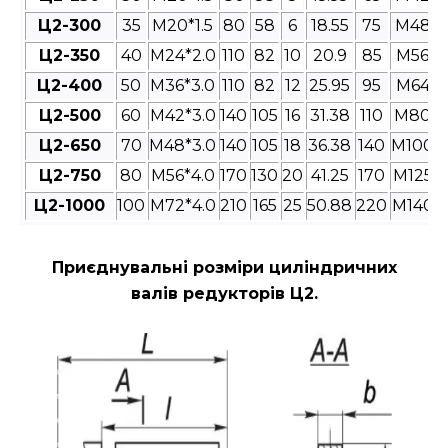
Ц2-300
35
M20*1.5
80
58
6
18.55
75
M48*3
Ц2-350
40
M24*2.0
110
82
10
20.9
85
M56*4
Ц2-400
50
M36*3.0
110
82
12
25.95
95
M64*4
Ц2-500
60
M42*3.0
140
105
16
31.38
110
M80*4
Ц2-650
70
M48*3.0
140
105
18
36.38
140
M100*4
Ц2-750
80
M56*4.0
170
130
20
41.25
170
M125*4
Ц2-1000
100
M72*4.0
210
165
25
50.88
220
M140*4
Приєднувальні розміри циліндричних
валів редукторів Ц2
.