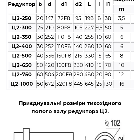
Редуктор
b
d
d1
d2
L
l
l1
m
Ц2-250
20
147
72F8
95
198
8
38
3,5
4
Ц2-300
25
210
80F8
105
227
9,5
50
5
4
Ц2-350
30
252
110F8
140
255
10
60
6
4
Ц2-400
30
252
110F8
140
280
10
60
6
4
Ц2-500
40
336
150F8
215
330
15
65
8
4
Ц2-650
50
420
160F8
230
410
15
70
10
4
Ц2-750
60
504
200F8
290
480
20
90
12
4
Ц2-1000
80
672
320F8
445
645
25
130
16
4
Приєднувальні розміри
тихохідного
полого валу редуктора Ц2.