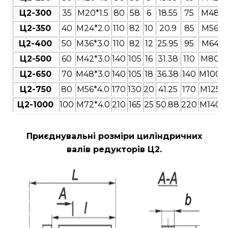
Ц2-300
35
M20*1.5
80
58
6
18.55
75
M48*3
Ц2-350
40
M24*2.0
110
82
10
20.9
85
M56*4
Ц2-400
50
M36*3.0
110
82
12
25.95
95
M64*4
Ц2-500
60
M42*3.0
140
105
16
31.38
110
M80*4
Ц2-650
70
M48*3.0
140
105
18
36.38
140
M100*4
Ц2-750
80
M56*4.0
170
130
20
41.25
170
M125*4
Ц2-1000
100
M72*4.0
210
165
25
50.88
220
M140*4
Приєднувальні розміри циліндричних
валів редукторів Ц2
.