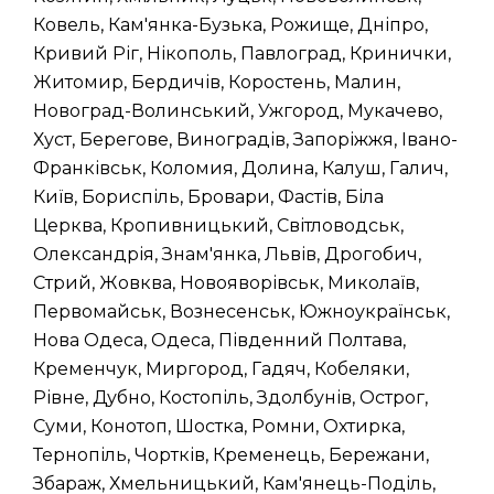
Ковель, Кам'янка-Бузька, Рожище, Дніпро,
Кривий Ріг, Нікополь, Павлоград, Кринички,
Житомир, Бердичів, Коростень, Малин,
Новоград-Волинський, Ужгород, Мукачево,
Хуст, Берегове, Виноградів, Запоріжжя, Івано-
Франківськ, Коломия, Долина, Калуш, Галич,
Київ, Бориспіль, Бровари, Фастів, Біла
Церква, Кропивницький, Світловодськ,
Олександрія, Знам'янка, Львів, Дрогобич,
Стрий, Жовква, Новояворівськ, Миколаїв,
Первомайськ, Вознесенськ, Южноукраїнськ,
Нова Одеса, Одеса, Південний Полтава,
Кременчук, Миргород, Гадяч, Кобеляки,
Рівне, Дубно, Костопіль, Здолбунів, Острог,
Суми, Конотоп, Шостка, Ромни, Охтирка,
Тернопіль, Чортків, Кременець, Бережани,
Збараж, Хмельницький, Кам'янець-Поділь,