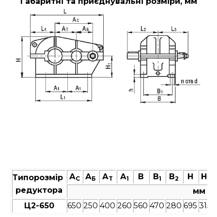
Габаритні та приєднувальні розміри, мм
А
А
А
А
В
В
В
Н
Н
Типорозмір
C
Б
T
1
1
2
1
редуктора
мм
Ц2-650
650
250
400
260
560
470
280
695
315