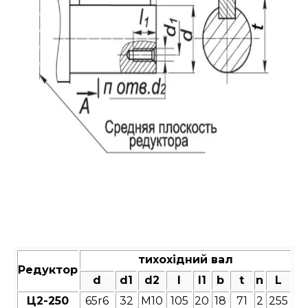
тихохідний вал
Редуктор
d
d1
d2
l
l1
b
t
n
L
Ц2-250
65r6
32
М10
105
20
18
71
2
255