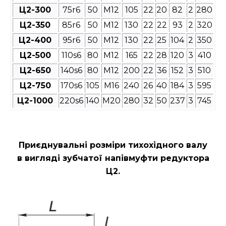
Ц2-300
75r6
50
М12
105
22
20
82
2
280
Ц2-350
85r6
50
М12
130
22
22
93
2
320
Ц2-400
95r6
50
М12
130
22
25
104
2
350
Ц2-500
110s6
80
М12
165
22
28
120
3
410
Ц2-650
140s6
80
М12
200
22
36
152
3
510
Ц2-750
170s6
105
М16
240
26
40
184
3
595
Ц2-1000
220s6
140
М20
280
32
50
237
3
745
Приєднувальні розміри
тихохідного валу
в вигляді зубчатої напівмуфти редуктора
Ц2
.