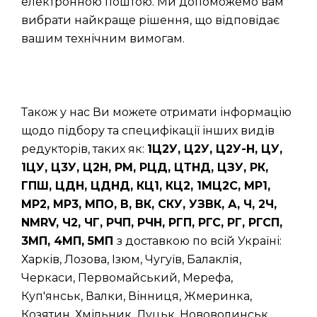
електронною поштою. Ми допоможемо вам
вибрати найкраще рішення, що відповідає
вашим технічним вимогам.
Також у нас Ви можете отримати інформацію
щодо підбору та специфікації інших видів
редукторів, таких як:
1Ц2У, Ц2У, Ц2У-Н, ЦУ,
1ЦУ, Ц3У, Ц2Н, РМ, РЦД, ЦТНД, ЦЗУ, РК,
ГПШ, ЦДН, ЦДНД, КЦ1, КЦ2, 1МЦ2С, МР1,
МР2, МР3, МПО, В, ВК, СКУ, УЗВК, А, Ч, 2Ч,
NMRV, Ч2, ЧГ, РЧП, РЧН, РГП, РГС, РГ, РГСП,
3МП, 4МП, 5МП
з доставкою по всій Україні:
Харків, Лозова, Ізюм, Чугуїв, Балаклія,
Черкаси, Первомайський, Мерефа,
Куп'янськ, Валки, Вінниця, Жмеринка,
Козятин, Хмільник, Луцьк, Нововолинськ,