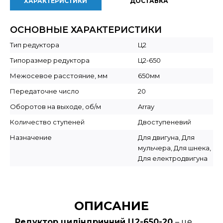
ХАРАКТЕРИСТИКИ
ДОСТАВКА
ОСНОВНЫЕ ХАРАКТЕРИСТИКИ
Тип редуктора
Ц2
Типоразмер редуктора
Ц2-650
Межосевое расстояние, мм
650мм
Передаточне число
20
Оборотов на выходе, об/м
Array
Количество ступеней
Двоступеневий
Назначение
Для двигуна, Для
мульчера, Для шнека,
Для електродвигуна
ОПИСАНИЕ
Редуктор циліндричний Ц2-650-20
– це