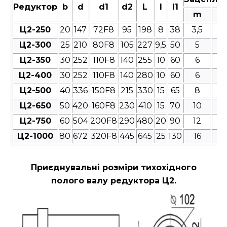
Редуктор
b
d
d1
d2
L
l
l1
m
Ц2-250
20
147
72F8
95
198
8
38
3,5
4
Ц2-300
25
210
80F8
105
227
9,5
50
5
4
Ц2-350
30
252
110F8
140
255
10
60
6
4
Ц2-400
30
252
110F8
140
280
10
60
6
4
Ц2-500
40
336
150F8
215
330
15
65
8
4
Ц2-650
50
420
160F8
230
410
15
70
10
4
Ц2-750
60
504
200F8
290
480
20
90
12
4
Ц2-1000
80
672
320F8
445
645
25
130
16
4
Приєднувальні розміри
тихохідного
полого валу редуктора Ц2.