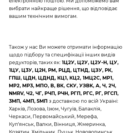
електронною поштою. Ми допоможемо вам
вибрати найкраще рішення, що відповідає
вашим технічним вимогам.
Також у нас Ви можете отримати інформацію
щодо підбору та специфікації інших видів
редукторів, таких як:
1Ц2У, Ц2У, Ц2У-Н, ЦУ,
1ЦУ, Ц3У, Ц2Н, РМ, РЦД, ЦТНД, ЦЗУ, РК,
ГПШ, ЦДН, ЦДНД, КЦ1, КЦ2, 1МЦ2С, МР1,
МР2, МР3, МПО, В, ВК, СКУ, УЗВК, А, Ч, 2Ч,
NMRV, Ч2, ЧГ, РЧП, РЧН, РГП, РГС, РГ, РГСП,
3МП, 4МП, 5МП
з доставкою по всій Україні:
Харків, Лозова, Ізюм, Чугуїв, Балаклія,
Черкаси, Первомайський, Мерефа,
Куп'янськ, Валки, Вінниця, Жмеринка,
Козятин, Хмільник, Луцьк, Нововолинськ,