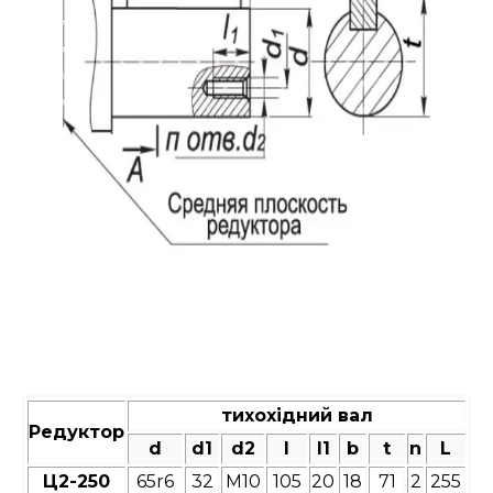
тихохідний вал
Редуктор
d
d1
d2
l
l1
b
t
n
L
Ц2-250
65r6
32
М10
105
20
18
71
2
255