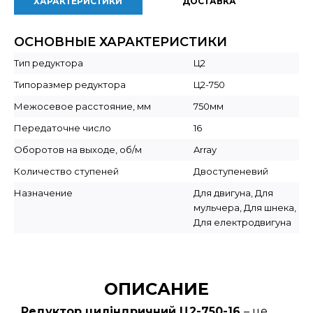
ХАРАКТЕРИСТИКИ
ДОСТАВКА
ОСНОВНЫЕ ХАРАКТЕРИСТИКИ
Тип редуктора
Ц2
Типоразмер редуктора
Ц2-750
Межосевое расстояние, мм
750мм
Передаточне число
16
Оборотов на выходе, об/м
Array
Количество ступеней
Двоступеневий
Назначение
Для двигуна, Для
мульчера, Для шнека,
Для електродвигуна
ОПИСАНИЕ
Редуктор циліндричний Ц2-750-16
– це