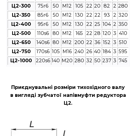
Ц2-300
75r6
50
М12
105
22
20
82
2
280
Ц2-350
85r6
50
М12
130
22
22
93
2
320
Ц2-400
95r6
50
М12
130
22
25
104
2
350
Ц2-500
110s6
80
М12
165
22
28
120
3
410
Ц2-650
140s6
80
М12
200
22
36
152
3
510
Ц2-750
170s6
105
М16
240
26
40
184
3
595
Ц2-1000
220s6
140
М20
280
32
50
237
3
745
Приєднувальні розміри
тихохідного валу
в вигляді зубчатої напівмуфти редуктора
Ц2
.