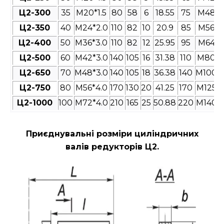
Ц2-300
35
M20*1.5
80
58
6
18.55
75
M48*3
Ц2-350
40
M24*2.0
110
82
10
20.9
85
M56*4
Ц2-400
50
M36*3.0
110
82
12
25.95
95
M64*4
Ц2-500
60
M42*3.0
140
105
16
31.38
110
M80*4
Ц2-650
70
M48*3.0
140
105
18
36.38
140
M100*4
Ц2-750
80
M56*4.0
170
130
20
41.25
170
M125*4
Ц2-1000
100
M72*4.0
210
165
25
50.88
220
M140*4
Приєднувальні розміри циліндричних
валів редукторів Ц2
.