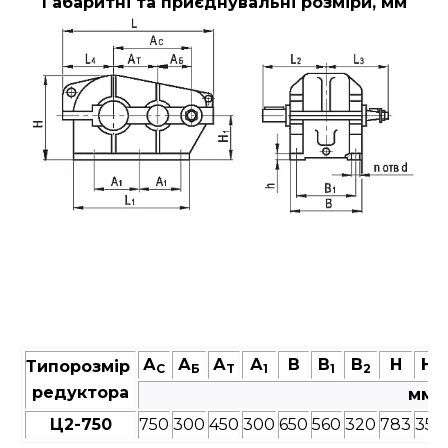
Габаритні та приєднувальні розміри, мм
А
А
А
А
В
В
В
Н
Н
Типорозмір
C
Б
T
1
1
2
1
редуктора
мм
Ц2-750
750
300
450
300
650
560
320
783
355