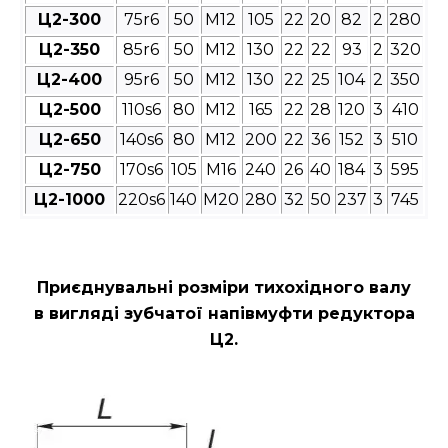
Ц2-300
75r6
50
М12
105
22
20
82
2
280
Ц2-350
85r6
50
М12
130
22
22
93
2
320
Ц2-400
95r6
50
М12
130
22
25
104
2
350
Ц2-500
110s6
80
М12
165
22
28
120
3
410
Ц2-650
140s6
80
М12
200
22
36
152
3
510
Ц2-750
170s6
105
М16
240
26
40
184
3
595
Ц2-1000
220s6
140
М20
280
32
50
237
3
745
Приєднувальні розміри
тихохідного валу
в вигляді зубчатої напівмуфти редуктора
Ц2
.