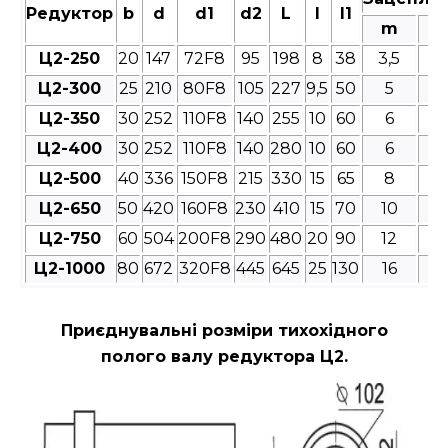
Редуктор
b
d
d1
d2
L
l
l1
m
Ц2-250
20
147
72F8
95
198
8
38
3,5
4
Ц2-300
25
210
80F8
105
227
9,5
50
5
4
Ц2-350
30
252
110F8
140
255
10
60
6
4
Ц2-400
30
252
110F8
140
280
10
60
6
4
Ц2-500
40
336
150F8
215
330
15
65
8
4
Ц2-650
50
420
160F8
230
410
15
70
10
4
Ц2-750
60
504
200F8
290
480
20
90
12
4
Ц2-1000
80
672
320F8
445
645
25
130
16
4
Приєднувальні розміри
тихохідного
полого валу редуктора Ц2.