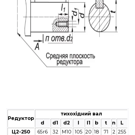
тихохідний вал
Редуктор
d
d1
d2
l
l1
b
t
n
L
Ц2-250
65r6
32
М10
105
20
18
71
2
255