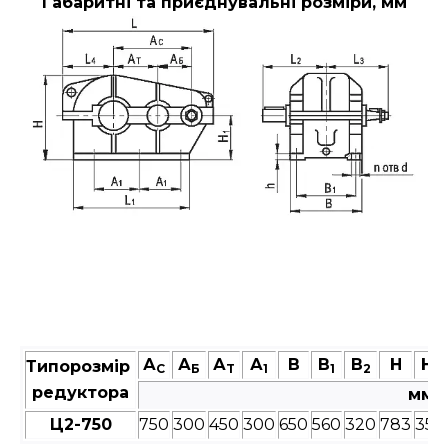
Габаритні та приєднувальні розміри, мм
А
А
А
А
В
В
В
Н
Н
Типорозмір
C
Б
T
1
1
2
1
редуктора
мм
Ц2-750
750
300
450
300
650
560
320
783
355