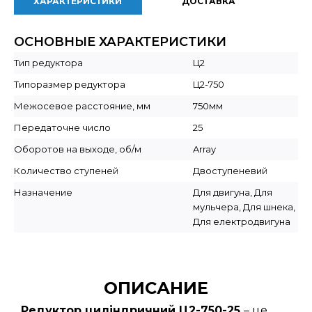
ХАРАКТЕРИСТИКИ
ДОСТАВКА
ОСНОВНЫЕ ХАРАКТЕРИСТИКИ
Тип редуктора
Ц2
Типоразмер редуктора
Ц2-750
Межосевое расстояние, мм
750мм
Передаточне число
25
Оборотов на выходе, об/м
Array
Количество ступеней
Двоступеневий
Назначение
Для двигуна, Для
мульчера, Для шнека,
Для електродвигуна
ОПИСАНИЕ
Редуктор циліндричний Ц2-750-25
– це