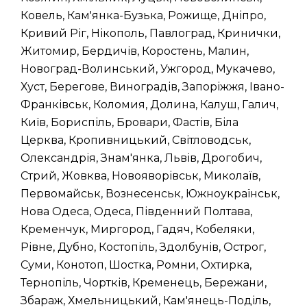
Ковель, Кам'янка-Бузька, Рожище, Дніпро,
Кривий Ріг, Нікополь, Павлоград, Кринички,
Житомир, Бердичів, Коростень, Малин,
Новоград-Волинський, Ужгород, Мукачево,
Хуст, Берегове, Виноградів, Запоріжжя, Івано-
Франківськ, Коломия, Долина, Калуш, Галич,
Київ, Бориспіль, Бровари, Фастів, Біла
Церква, Кропивницький, Світловодськ,
Олександрія, Знам'янка, Львів, Дрогобич,
Стрий, Жовква, Новояворівськ, Миколаїв,
Первомайськ, Вознесенськ, Южноукраїнськ,
Нова Одеса, Одеса, Південний Полтава,
Кременчук, Миргород, Гадяч, Кобеляки,
Рівне, Дубно, Костопіль, Здолбунів, Острог,
Суми, Конотоп, Шостка, Ромни, Охтирка,
Тернопіль, Чортків, Кременець, Бережани,
Збараж, Хмельницький, Кам'янець-Поділь,