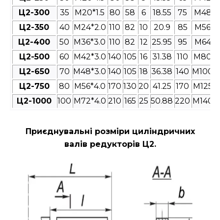
Ц2-300
35
M20*1.5
80
58
6
18.55
75
M48*3
Ц2-350
40
M24*2.0
110
82
10
20.9
85
M56*4
Ц2-400
50
M36*3.0
110
82
12
25.95
95
M64*4
Ц2-500
60
M42*3.0
140
105
16
31.38
110
M80*4
Ц2-650
70
M48*3.0
140
105
18
36.38
140
M100*4
Ц2-750
80
M56*4.0
170
130
20
41.25
170
M125*4
Ц2-1000
100
M72*4.0
210
165
25
50.88
220
M140*4
Приєднувальні розміри циліндричних
валів редукторів Ц2
.