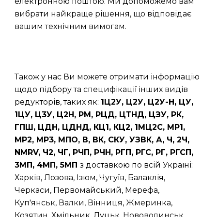
електронною поштою. Ми допоможемо вам
вибрати найкраще рішення, що відповідає
вашим технічним вимогам.
Також у нас Ви можете отримати інформацію
щодо підбору та специфікації інших видів
редукторів, таких як:
1Ц2У, Ц2У, Ц2У-Н, ЦУ,
1ЦУ, Ц3У, Ц2Н, РМ, РЦД, ЦТНД, ЦЗУ, РК,
ГПШ, ЦДН, ЦДНД, КЦ1, КЦ2, 1МЦ2С, МР1,
МР2, МР3, МПО, В, ВК, СКУ, УЗВК, А, Ч, 2Ч,
NMRV, Ч2, ЧГ, РЧП, РЧН, РГП, РГС, РГ, РГСП,
3МП, 4МП, 5МП
з доставкою по всій Україні:
Харків, Лозова, Ізюм, Чугуїв, Балаклія,
Черкаси, Первомайський, Мерефа,
Куп'янськ, Валки, Вінниця, Жмеринка,
Козятин, Хмільник, Луцьк, Нововолинськ,