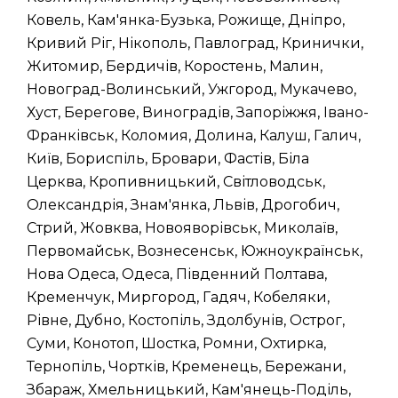
Ковель, Кам'янка-Бузька, Рожище, Дніпро,
Кривий Ріг, Нікополь, Павлоград, Кринички,
Житомир, Бердичів, Коростень, Малин,
Новоград-Волинський, Ужгород, Мукачево,
Хуст, Берегове, Виноградів, Запоріжжя, Івано-
Франківськ, Коломия, Долина, Калуш, Галич,
Київ, Бориспіль, Бровари, Фастів, Біла
Церква, Кропивницький, Світловодськ,
Олександрія, Знам'янка, Львів, Дрогобич,
Стрий, Жовква, Новояворівськ, Миколаїв,
Первомайськ, Вознесенськ, Южноукраїнськ,
Нова Одеса, Одеса, Південний Полтава,
Кременчук, Миргород, Гадяч, Кобеляки,
Рівне, Дубно, Костопіль, Здолбунів, Острог,
Суми, Конотоп, Шостка, Ромни, Охтирка,
Тернопіль, Чортків, Кременець, Бережани,
Збараж, Хмельницький, Кам'янець-Поділь,