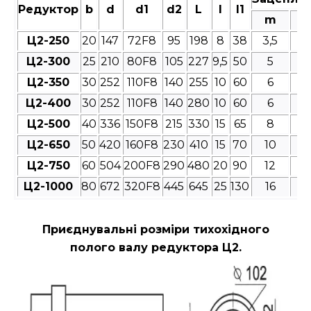
Редуктор
b
d
d1
d2
L
l
l1
m
Ц2-250
20
147
72F8
95
198
8
38
3,5
4
Ц2-300
25
210
80F8
105
227
9,5
50
5
4
Ц2-350
30
252
110F8
140
255
10
60
6
4
Ц2-400
30
252
110F8
140
280
10
60
6
4
Ц2-500
40
336
150F8
215
330
15
65
8
4
Ц2-650
50
420
160F8
230
410
15
70
10
4
Ц2-750
60
504
200F8
290
480
20
90
12
4
Ц2-1000
80
672
320F8
445
645
25
130
16
4
Приєднувальні розміри
тихохідного
полого валу редуктора Ц2.