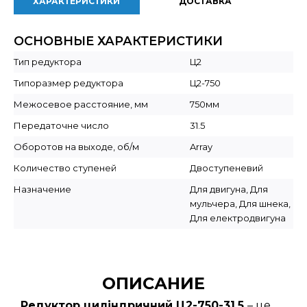
ХАРАКТЕРИСТИКИ
ДОСТАВКА
ОСНОВНЫЕ ХАРАКТЕРИСТИКИ
Тип редуктора
Ц2
Типоразмер редуктора
Ц2-750
Межосевое расстояние, мм
750мм
Передаточне число
31.5
Оборотов на выходе, об/м
Array
Количество ступеней
Двоступеневий
Назначение
Для двигуна, Для
мульчера, Для шнека,
Для електродвигуна
ОПИСАНИЕ
Редуктор циліндричний Ц2-750-31,5
– це