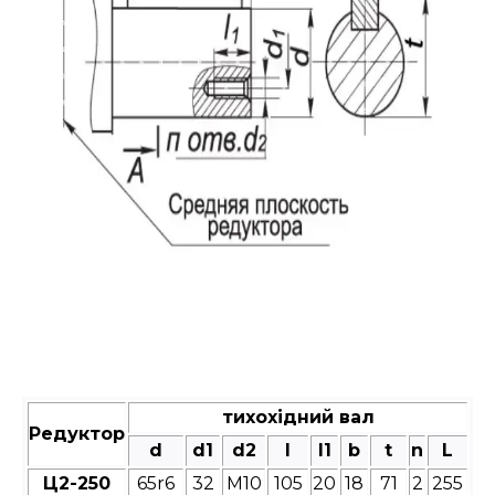
тихохідний вал
Редуктор
d
d1
d2
l
l1
b
t
n
L
Ц2-250
65r6
32
М10
105
20
18
71
2
255