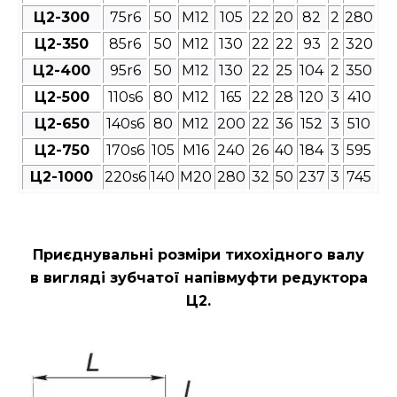
Ц2-300
75r6
50
М12
105
22
20
82
2
280
Ц2-350
85r6
50
М12
130
22
22
93
2
320
Ц2-400
95r6
50
М12
130
22
25
104
2
350
Ц2-500
110s6
80
М12
165
22
28
120
3
410
Ц2-650
140s6
80
М12
200
22
36
152
3
510
Ц2-750
170s6
105
М16
240
26
40
184
3
595
Ц2-1000
220s6
140
М20
280
32
50
237
3
745
Приєднувальні розміри
тихохідного валу
в вигляді зубчатої напівмуфти редуктора
Ц2
.