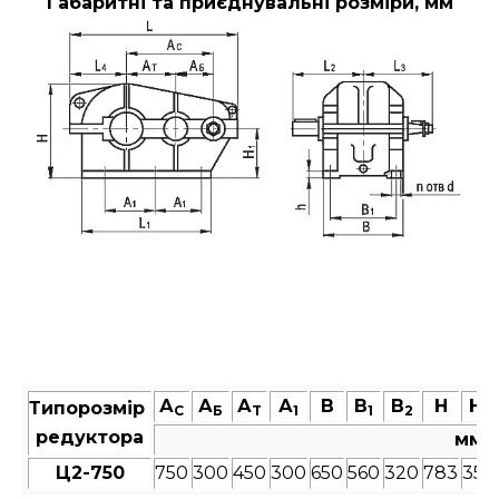
Габаритні та приєднувальні розміри, мм
А
А
А
А
В
В
В
Н
Н
Типорозмір
C
Б
T
1
1
2
1
редуктора
мм
Ц2-750
750
300
450
300
650
560
320
783
355