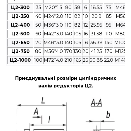
Ц2-300
35
M20*1.5
80
58
6
18.55
75
M48*3
Ц2-350
40
M24*2.0
110
82
10
20.9
85
M56*4
Ц2-400
50
M36*3.0
110
82
12
25.95
95
M64*4
Ц2-500
60
M42*3.0
140
105
16
31.38
110
M80*4
Ц2-650
70
M48*3.0
140
105
18
36.38
140
M100*4
Ц2-750
80
M56*4.0
170
130
20
41.25
170
M125*4
Ц2-1000
100
M72*4.0
210
165
25
50.88
220
M140*4
Приєднувальні розміри циліндричних
валів редукторів Ц2
.