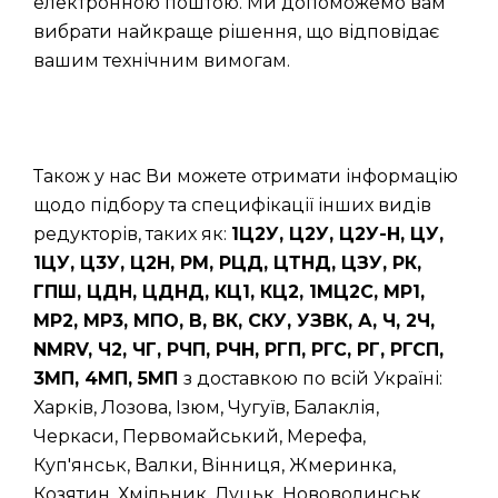
електронною поштою. Ми допоможемо вам
вибрати найкраще рішення, що відповідає
вашим технічним вимогам.
Також у нас Ви можете отримати інформацію
щодо підбору та специфікації інших видів
редукторів, таких як:
1Ц2У, Ц2У, Ц2У-Н, ЦУ,
1ЦУ, Ц3У, Ц2Н, РМ, РЦД, ЦТНД, ЦЗУ, РК,
ГПШ, ЦДН, ЦДНД, КЦ1, КЦ2, 1МЦ2С, МР1,
МР2, МР3, МПО, В, ВК, СКУ, УЗВК, А, Ч, 2Ч,
NMRV, Ч2, ЧГ, РЧП, РЧН, РГП, РГС, РГ, РГСП,
3МП, 4МП, 5МП
з доставкою по всій Україні:
Харків, Лозова, Ізюм, Чугуїв, Балаклія,
Черкаси, Первомайський, Мерефа,
Куп'янськ, Валки, Вінниця, Жмеринка,
Козятин, Хмільник, Луцьк, Нововолинськ,