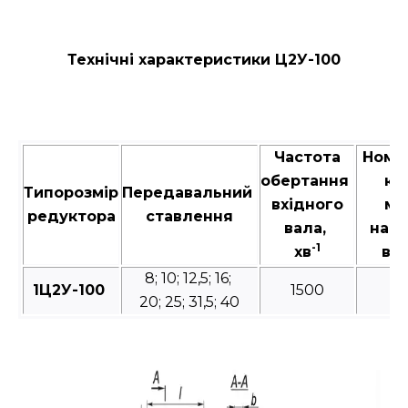
Технічні характеристики Ц2У-100
Частота
Номі
обертання
кр
Типорозмір
Передавальний
вхідного
мо
редуктора
ставлення
вала,
на в
-1
хв
вал
8; 10; 12,5; 16;
1Ц2У-100
1500
20; 25; 31,5; 40