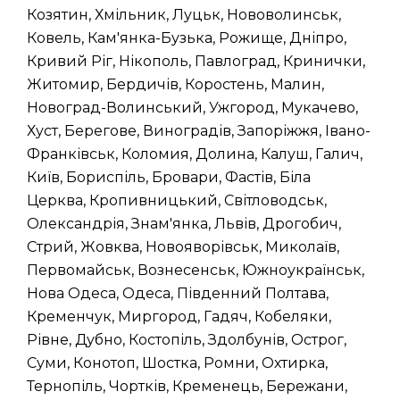
Козятин, Хмільник, Луцьк, Нововолинськ,
Ковель, Кам'янка-Бузька, Рожище, Дніпро,
Кривий Ріг, Нікополь, Павлоград, Кринички,
Житомир, Бердичів, Коростень, Малин,
Новоград-Волинський, Ужгород, Мукачево,
Хуст, Берегове, Виноградів, Запоріжжя, Івано-
Франківськ, Коломия, Долина, Калуш, Галич,
Київ, Бориспіль, Бровари, Фастів, Біла
Церква, Кропивницький, Світловодськ,
Олександрія, Знам'янка, Львів, Дрогобич,
Стрий, Жовква, Новояворівськ, Миколаїв,
Первомайськ, Вознесенськ, Южноукраїнськ,
Нова Одеса, Одеса, Південний Полтава,
Кременчук, Миргород, Гадяч, Кобеляки,
Рівне, Дубно, Костопіль, Здолбунів, Острог,
Суми, Конотоп, Шостка, Ромни, Охтирка,
Тернопіль, Чортків, Кременець, Бережани,