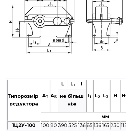
L
L
I
1
А
А
I
L
L
Н
H
Типорозмір
не більш
Т
Б
1
2
3
1
редуктора
ніж
мм
1Ц2У-100
100
80
390
325
136
85
136
165
230
112
2