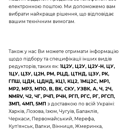
електронною поштою. Ми допоможемо вам
вибрати найкраще рішення, що відповідає
вашим технічним вимогам.
Також у нас Ви можете отримати інформацію
щодо підбору та специфікації інших видів
редукторів, таких як:
1Ц2У, Ц2У, Ц2У-Н, ЦУ,
1ЦУ, Ц3У, Ц2Н, РМ, РЦД, ЦТНД, ЦЗУ, РК,
ГПШ, ЦДН, ЦДНД, КЦ1, КЦ2, 1МЦ2С, МР1,
МР2, МР3, МПО, В, ВК, СКУ, УЗВК, А, Ч, 2Ч,
NMRV, Ч2, ЧГ, РЧП, РЧН, РГП, РГС, РГ, РГСП,
3МП, 4МП, 5МП
з доставкою по всій Україні:
Харків, Лозова, Ізюм, Чугуїв, Балаклія,
Черкаси, Первомайський, Мерефа,
Куп'янськ, Валки, Вінниця, Жмеринка,