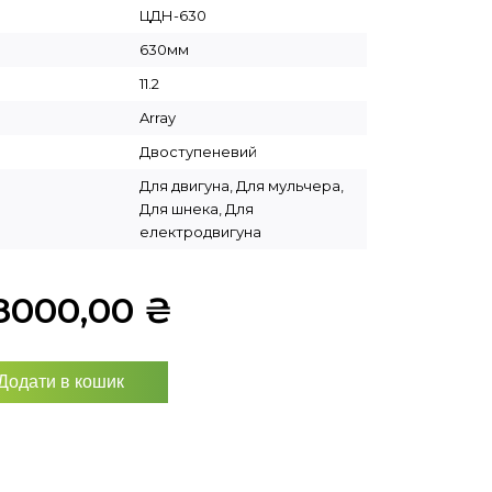
ЦДН-630
630мм
11.2
Array
Двоступеневий
Для двигуна, Для мульчера,
Для шнека, Для
електродвигуна
8000,00
₴
Додати в кошик