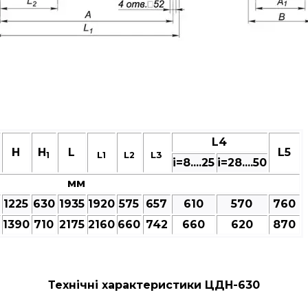
L4
Н
H
L
L5
L
L
L3
1
1
2
і=8....25
і=28....50
мм
1225
630
1935
1920
575
657
610
570
760
1390
710
2175
2160
660
742
660
620
870
Технічні характеристики ЦДН-630