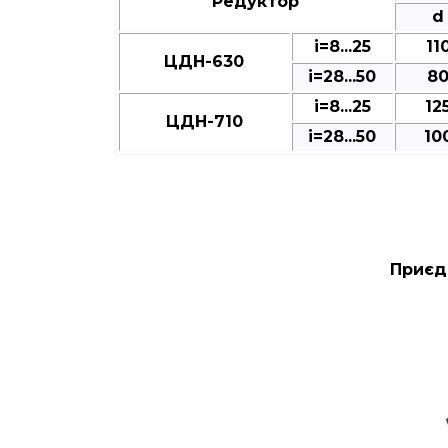
Редуктор
d
і=8...25
11
ЦДН-630
і=28...50
8
і=8...25
12
ЦДН-710
і=28...50
10
Приєд