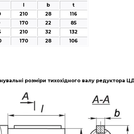
l
b
t
0
210
28
116
0
170
22
85
5
210
32
132
0
170
28
106
нувальні розміри тихохідного валу редуктора ЦД