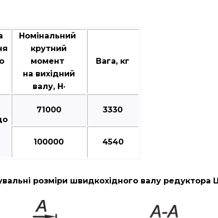
а
Номінальний
ня
крутний
о
момент
Вага, кг
на вихідний
валу, Н·
71000
3330
до
100000
4540
вальні розміри швидкохідного валу редуктора 