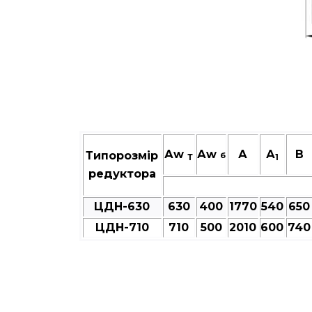
Аw
Аw
А
А
В
Типорозмір
б
Т
1
редуктора
ЦДН-630
630
400
1770
540
650
ЦДН-710
710
500
2010
600
740