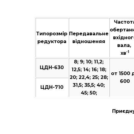
Частот
обертан
Типорозмір
Передавальне
вхідног
редуктора
відношеняя
вала,
-1
хв
8; 9; 10; 11,2;
ЦДН-630
12,5; 14; 16; 18;
от 1500 
20; 22,4; 25; 28;
600
31,5; 35,5; 40;
ЦДН-710
45; 50;
Приєдну