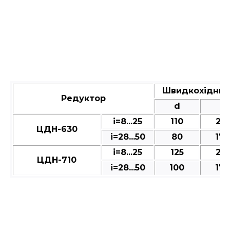
Швидкохідний
Редуктор
d
l
і=8...25
110
210
ЦДН-630
і=28...50
80
170
і=8...25
125
210
ЦДН-710
і=28...50
100
170