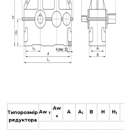
Аw
Аw
А
А
В
Н
H
L
Типорозмір
Т
1
1
б
редуктора
м