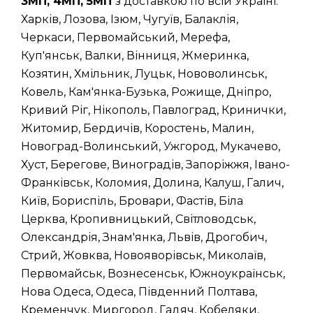
3МП, 4МП, 5МП
з доставкою по всій Україні:
Харків, Лозова, Ізюм, Чугуїв, Балаклія,
Черкаси, Первомайський, Мерефа,
Куп'янськ, Валки, Вінниця, Жмеринка,
Козятин, Хмільник, Луцьк, Нововолинськ,
Ковель, Кам'янка-Бузька, Рожище, Дніпро,
Кривий Ріг, Нікополь, Павлоград, Кринички,
Житомир, Бердичів, Коростень, Малин,
Новоград-Волинський, Ужгород, Мукачево,
Хуст, Берегове, Виноградів, Запоріжжя, Івано-
Франківськ, Коломия, Долина, Калуш, Галич,
Київ, Бориспіль, Бровари, Фастів, Біла
Церква, Кропивницький, Світловодськ,
Олександрія, Знам'янка, Львів, Дрогобич,
Стрий, Жовква, Новояворівськ, Миколаїв,
Первомайськ, Вознесенськ, Южноукраїнськ,
Нова Одеса, Одеса, Південний Полтава,
Кременчук, Миргород, Гадяч, Кобеляки,