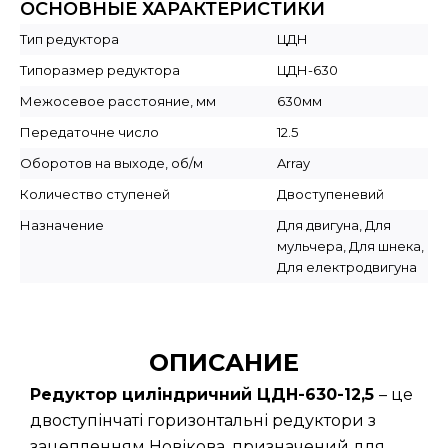
ОСНОВНЫЕ ХАРАКТЕРИСТИКИ
Тип редуктора
ЦДН
Типоразмер редуктора
ЦДН-630
Межосевое расстояние, мм
630мм
Передаточне число
12.5
Оборотов на выходе, об/м
Array
Количество ступеней
Двоступеневий
Назначение
Для двигуна, Для
мульчера, Для шнека,
Для електродвигуна
ОПИСАНИЕ
Редуктор циліндричний ЦДН-630-12,5
– це
двоступінчаті горизонтальні редуктори з
зацепленням Новікова, призначений для