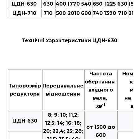
ЦДН-630
630
400
1770
540
650
1225
630
193
ЦДН-710
710
500
2010
600
740
1390
710
217
Технічні характеристики ЦДН-630
Частота
Номі
обертання
кр
Типорозмір
Передавальне
вхідного
мо
редуктора
відношеняя
вала,
на в
-1
хв
вал
8; 9; 10; 11,2;
ЦДН-630
7
12,5; 14; 16; 18;
от 1500 до
20; 22,4; 25; 28;
600