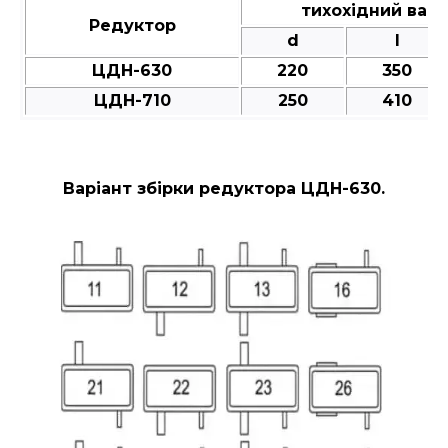
тихохідний вал
Редуктор
d
l
ЦДН-630
220
350
ЦДН-710
250
410
Варіант збірки редуктора ЦДН-630.