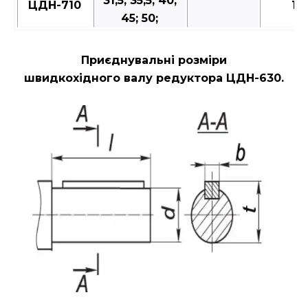
31,5; 35,5; 40;
ЦДН-710
10
45; 50;
Приєднувальні розміри
швидкохідного валу редуктора ЦДН-630.