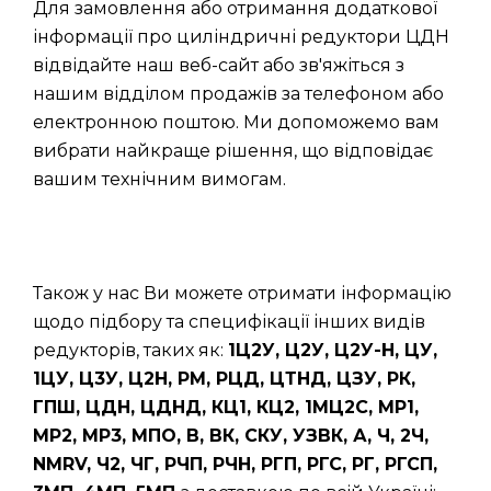
Для замовлення або отримання додаткової
інформації про циліндричні редуктори ЦДН
відвідайте наш веб-сайт або зв'яжіться з
нашим відділом продажів за телефоном або
електронною поштою. Ми допоможемо вам
вибрати найкраще рішення, що відповідає
вашим технічним вимогам.
Також у нас Ви можете отримати інформацію
щодо підбору та специфікації інших видів
редукторів, таких як:
1Ц2У, Ц2У, Ц2У-Н, ЦУ,
1ЦУ, Ц3У, Ц2Н, РМ, РЦД, ЦТНД, ЦЗУ, РК,
ГПШ, ЦДН, ЦДНД, КЦ1, КЦ2, 1МЦ2С, МР1,
МР2, МР3, МПО, В, ВК, СКУ, УЗВК, А, Ч, 2Ч,
NMRV, Ч2, ЧГ, РЧП, РЧН, РГП, РГС, РГ, РГСП,