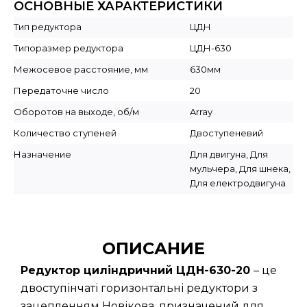
ОСНОВНЫЕ ХАРАКТЕРИСТИКИ
Тип редуктора
ЦДН
Типоразмер редуктора
ЦДН-630
Межосевое расстояние, мм
630мм
Передаточне число
20
Оборотов на выходе, об/м
Array
Количество ступеней
Двоступеневий
Назначение
Для двигуна, Для
мульчера, Для шнека,
Для електродвигуна
ОПИСАНИЕ
Редуктор циліндричний ЦДН-630-20
– це
двоступінчаті горизонтальні редуктори з
зацепленням Новікова, призначений для