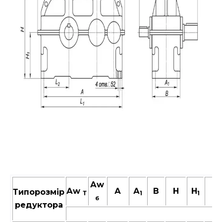
Аw
Аw
А
А
В
Н
H
L
Типорозмір
Т
1
1
б
редуктора
м