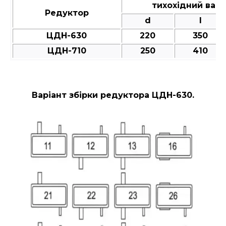
тихохідний вал
Редуктор
d
l
ЦДН-630
220
350
ЦДН-710
250
410
Варіант збірки редуктора ЦДН-630.