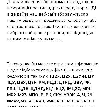
Для замовлення або отримання додаткової
інформації про циліндричні редуктори ЦДН
відвідайте наш веб-сайт або зв'яжіться з
нашим відділом продажів за телефоном або
електронною поштою. Ми допоможемо вам
вибрати найкраще рішення, що відповідає
вашим технічним вимогам.
Також у нас Ви можете отримати інформацію
щодо підбору та специфікації інших видів
редукторів, таких як:
1Ц2У, Ц2У, Ц2У-Н, ЦУ,
1ЦУ, Ц3У, Ц2Н, РМ, РЦД, ЦТНД, ЦЗУ, РК,
ГПШ, ЦДН, ЦДНД, КЦ1, КЦ2, 1МЦ2С, МР1,
МР2, МР3, МПО, В, ВК, СКУ, УЗВК, А, Ч, 2Ч,
NMRV, Ч2, ЧГ, РЧП, РЧН, РГП, РГС, РГ, РГСП,