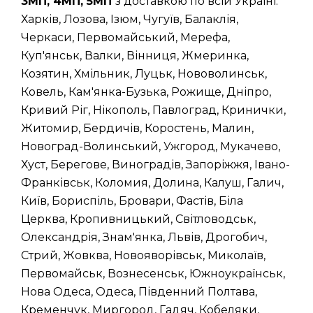
3МП, 4МП, 5МП
з доставкою по всій Україні:
Харків, Лозова, Ізюм, Чугуїв, Балаклія,
Черкаси, Первомайський, Мерефа,
Куп'янськ, Валки, Вінниця, Жмеринка,
Козятин, Хмільник, Луцьк, Нововолинськ,
Ковель, Кам'янка-Бузька, Рожище, Дніпро,
Кривий Ріг, Нікополь, Павлоград, Кринички,
Житомир, Бердичів, Коростень, Малин,
Новоград-Волинський, Ужгород, Мукачево,
Хуст, Берегове, Виноградів, Запоріжжя, Івано-
Франківськ, Коломия, Долина, Калуш, Галич,
Київ, Бориспіль, Бровари, Фастів, Біла
Церква, Кропивницький, Світловодськ,
Олександрія, Знам'янка, Львів, Дрогобич,
Стрий, Жовква, Новояворівськ, Миколаїв,
Первомайськ, Вознесенськ, Южноукраїнськ,
Нова Одеса, Одеса, Південний Полтава,
Кременчук, Миргород, Гадяч, Кобеляки,