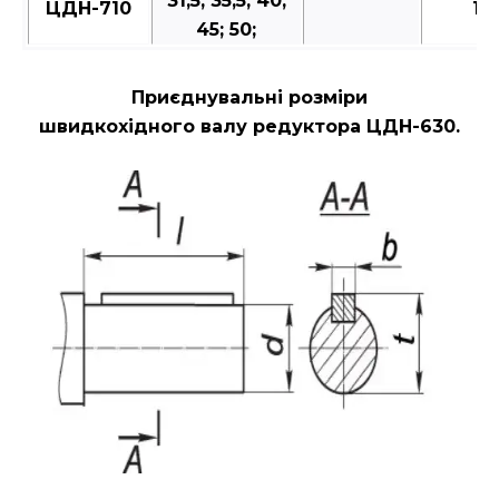
31,5; 35,5; 40;
ЦДН-710
10
45; 50;
Приєднувальні розміри
швидкохідного валу редуктора ЦДН-630.