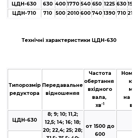
ЦДН-630
630
400
1770
540
650
1225
630
193
ЦДН-710
710
500
2010
600
740
1390
710
217
Технічні характеристики ЦДН-630
Частота
Номі
обертання
кр
Типорозмір
Передавальне
вхідного
мо
редуктора
відношеняя
вала,
на в
-1
хв
вал
8; 9; 10; 11,2;
ЦДН-630
7
12,5; 14; 16; 18;
от 1500 до
20; 22,4; 25; 28;
600