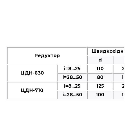
Швидкохідний
Редуктор
d
l
і=8...25
110
210
ЦДН-630
і=28...50
80
170
і=8...25
125
210
ЦДН-710
і=28...50
100
170