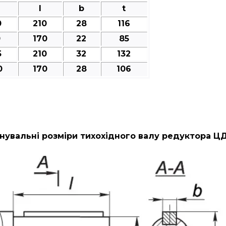
l
b
t
0
210
28
116
0
170
22
85
5
210
32
132
0
170
28
106
нувальні розміри тихохідного валу редуктора ЦД