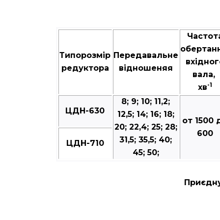
Частот
обертан
Типорозмір
Передавальне
вхідног
редуктора
відношеняя
вала,
-1
хв
8; 9; 10; 11,2;
ЦДН-630
12,5; 14; 16; 18;
от 1500 
20; 22,4; 25; 28;
600
31,5; 35,5; 40;
ЦДН-710
45; 50;
Приєдну