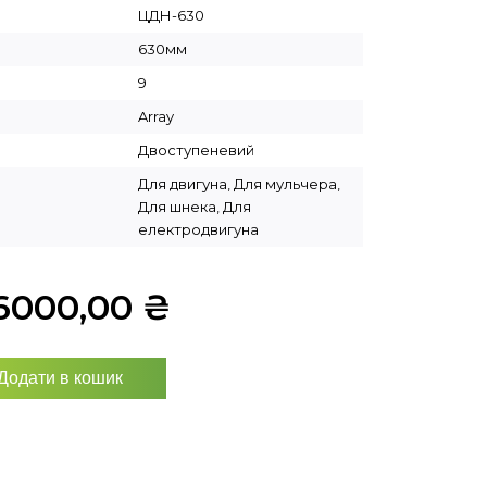
ЦДН-630
630мм
9
Array
Двоступеневий
Для двигуна, Для мульчера,
Для шнека, Для
електродвигуна
6000,00
₴
Додати в кошик