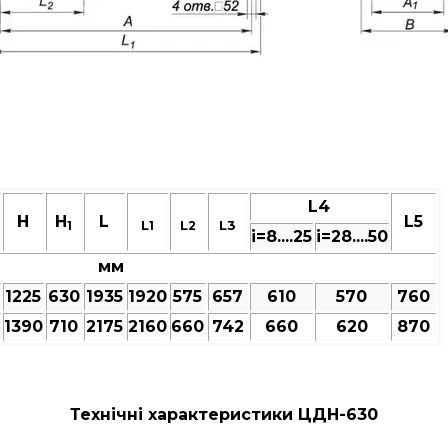
L4
Н
H
L
L5
L
L
L3
1
1
2
і=8....25
і=28....50
мм
1225
630
1935
1920
575
657
610
570
760
1390
710
2175
2160
660
742
660
620
870
Технічні характеристики ЦДН-630