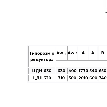
Аw
Аw
А
А
В
Типорозмір
б
Т
1
редуктора
ЦДН-630
630
400
1770
540
650
ЦДН-710
710
500
2010
600
740