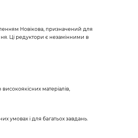
епленням Новікова, призначений для
ння. Ці редуктори є незамінними в
 високоякісних матеріалів,
их умовах і для багатьох завдань.