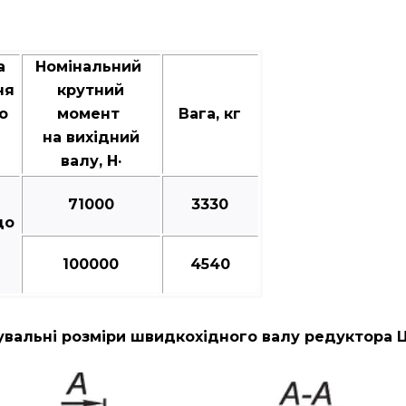
а
Номінальний
ня
крутний
о
момент
Вага, кг
на вихідний
валу, Н·
71000
3330
до
100000
4540
вальні розміри швидкохідного валу редуктора 