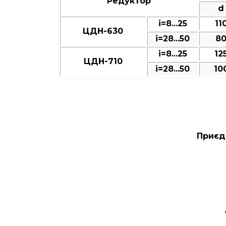
Редуктор
d
і=8...25
11
ЦДН-630
і=28...50
8
і=8...25
12
ЦДН-710
і=28...50
10
Приєд