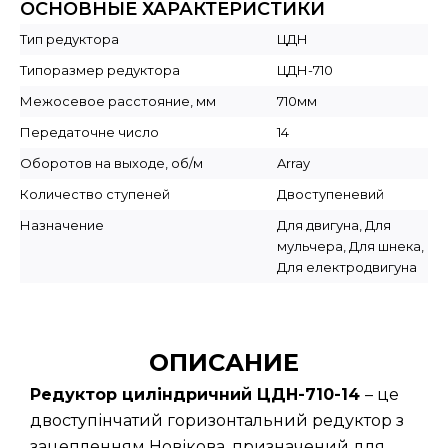
ОСНОВНЫЕ ХАРАКТЕРИСТИКИ
Тип редуктора
ЦДН
Типоразмер редуктора
ЦДН-710
Межосевое расстояние, мм
710мм
Передаточне число
14
Оборотов на выходе, об/м
Array
Количество ступеней
Двоступеневий
Назначение
Для двигуна, Для
мульчера, Для шнека,
Для електродвигуна
ОПИСАНИЕ
Редуктор циліндричний ЦДН-710-14
– це
двоступінчатий горизонтальний редуктор з
зацепленням Новікова, призначений для