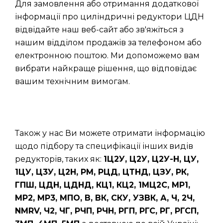
Для замовлення або отримання додаткової
інформації про циліндричні редуктори ЦДН
відвідайте наш веб-сайт або зв'яжіться з
нашим відділом продажів за телефоном або
електронною поштою. Ми допоможемо вам
вибрати найкраще рішення, що відповідає
вашим технічним вимогам.
Також у нас Ви можете отримати інформацію
щодо підбору та специфікації інших видів
редукторів, таких як:
1Ц2У, Ц2У, Ц2У-Н, ЦУ,
1ЦУ, Ц3У, Ц2Н, РМ, РЦД, ЦТНД, ЦЗУ, РК,
ГПШ, ЦДН, ЦДНД, КЦ1, КЦ2, 1МЦ2С, МР1,
МР2, МР3, МПО, В, ВК, СКУ, УЗВК, А, Ч, 2Ч,
NMRV, Ч2, ЧГ, РЧП, РЧН, РГП, РГС, РГ, РГСП,