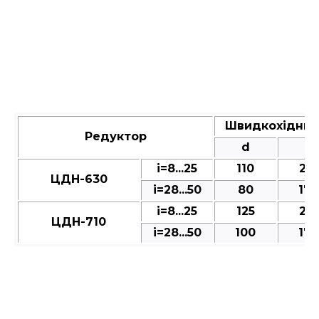
Швидкохідний
Редуктор
d
l
і=8...25
110
210
ЦДН-630
і=28...50
80
170
і=8...25
125
210
ЦДН-710
і=28...50
100
170