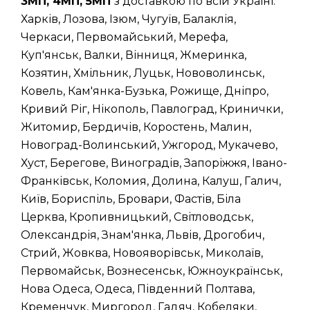
3МП, 4МП, 5МП
з доставкою по всій Україні:
Харків, Лозова, Ізюм, Чугуїв, Балаклія,
Черкаси, Первомайський, Мерефа,
Куп'янськ, Валки, Вінниця, Жмеринка,
Козятин, Хмільник, Луцьк, Нововолинськ,
Ковель, Кам'янка-Бузька, Рожище, Дніпро,
Кривий Ріг, Нікополь, Павлоград, Кринички,
Житомир, Бердичів, Коростень, Малин,
Новоград-Волинський, Ужгород, Мукачево,
Хуст, Берегове, Виноградів, Запоріжжя, Івано-
Франківськ, Коломия, Долина, Калуш, Галич,
Київ, Бориспіль, Бровари, Фастів, Біла
Церква, Кропивницький, Світловодськ,
Олександрія, Знам'янка, Львів, Дрогобич,
Стрий, Жовква, Новояворівськ, Миколаїв,
Первомайськ, Вознесенськ, Южноукраїнськ,
Нова Одеса, Одеса, Південний Полтава,
Кременчук, Миргород, Гадяч, Кобеляки,