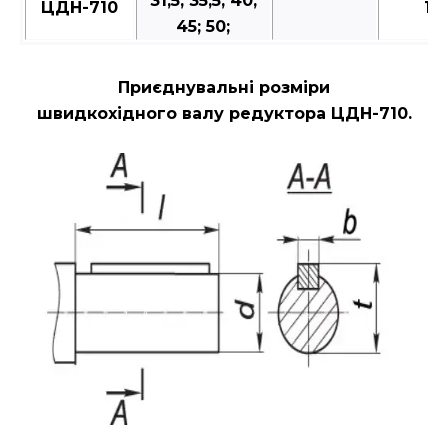
31,5; 35,5; 40;
ЦДН-710
10
45; 50;
Приєднувальні розміри
швидкохідного валу редуктора ЦДН-710.