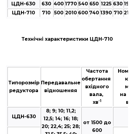
ЦДН-630
630
400
1770
540
650
1225
630
193
ЦДН-710
710
500
2010
600
740
1390
710
217
Технічні характеристики ЦДН-710
Частота
Номі
обертання
кр
Типорозмір
Передавальне
вхідного
мо
редуктора
відношеняя
вала,
на в
-1
хв
вал
8; 9; 10; 11,2;
ЦДН-630
7
12,5; 14; 16; 18;
от 1500 до
20; 22,4; 25; 28;
600