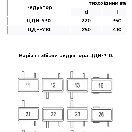
тихохідний вал
Редуктор
d
l
ЦДН-630
220
350
ЦДН-710
250
410
Варіант збірки редуктора ЦДН-710.