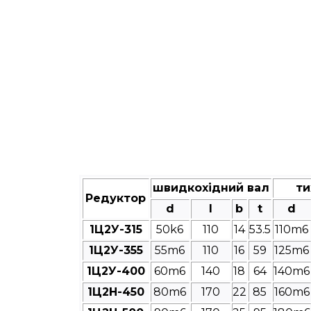
швидкохідний вал
ти
Редуктор
d
l
b
t
d
1Ц2У-315
50k6
110
14
53.5
110m6
1Ц2У-355
55m6
110
16
59
125m6
1Ц2У-400
60m6
140
18
64
140m6
1Ц2Н-450
80m6
170
22
85
160m6