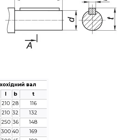
хохідний вал
l
b
t
210
28
116
210
32
132
250
36
148
300
40
169