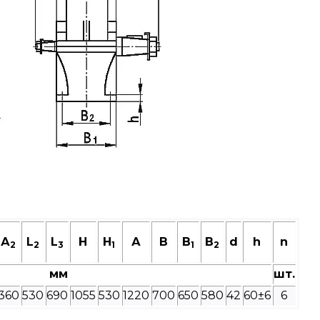
А
L
L
Н
H
А
В
B
B
d
h
n
2
2
3
1
1
2
мм
шт.
360
530
690
1055
530
1220
700
650
580
42
60±6
6