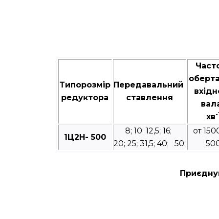
Част
оберт
Типорозмір
Передавальний
вхідн
редуктора
ставлення
вал
-
хв
8; 10; 12,5; 16;
от 150
1Ц2Н- 500
20; 25; 31,5; 40; 50;
50
Приєднув