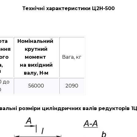
Технічні характеристики Ц2Н-500
ота
Номінальний
ання
крутний
ого
момент
Вага, кг
а,
на вихідний
1
валу, Н·м
0 до
56000
2090
0
альні розміри циліндричних валів редукторів 1Ц