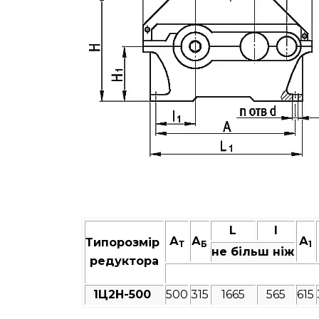
L
I
А
А
А
Типорозмір
Т
Б
1
не більш ніж
редуктора
1Ц2Н-500
500
315
1665
565
615