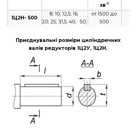
-1
хв
в
8; 10; 12,5; 16;
от 1500 до
1Ц2Н- 500
20; 25; 31,5; 40; 50;
500
Приєднувальні розміри циліндричних
валів редукторів 1Ц2У, 1Ц2Н.