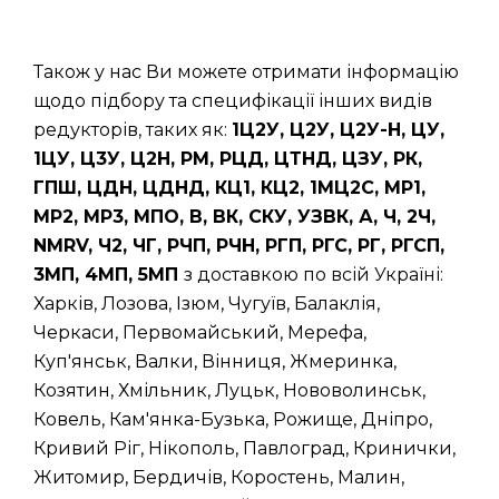
Також у нас Ви можете отримати інформацію
щодо підбору та специфікації інших видів
редукторів, таких як:
1Ц2У, Ц2У, Ц2У-Н, ЦУ,
1ЦУ, Ц3У, Ц2Н, РМ, РЦД, ЦТНД, ЦЗУ, РК,
ГПШ, ЦДН, ЦДНД, КЦ1, КЦ2, 1МЦ2С, МР1,
МР2, МР3, МПО, В, ВК, СКУ, УЗВК, А, Ч, 2Ч,
NMRV, Ч2, ЧГ, РЧП, РЧН, РГП, РГС, РГ, РГСП,
3МП, 4МП, 5МП
з доставкою по всій Україні:
Харків, Лозова, Ізюм, Чугуїв, Балаклія,
Черкаси, Первомайський, Мерефа,
Куп'янськ, Валки, Вінниця, Жмеринка,
Козятин, Хмільник, Луцьк, Нововолинськ,
Ковель, Кам'янка-Бузька, Рожище, Дніпро,
Кривий Ріг, Нікополь, Павлоград, Кринички,
Житомир, Бердичів, Коростень, Малин,