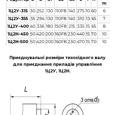
m
1Ц2У-315
30
252
130
110F8
140
275
10
60
6
1Ц2У-355
35
294
130
110F8
140
310
13
65
7
1Ц2У-400
40
336
180
150F8
215
335
15
65
8
1Ц2Н-450
50
420
200
160F8
230
440
15
70
10
1Ц2Н-500
50
420
200
160F8
230
470
15
70
10
Приєднувальні розміри
тихохідного валу
для приєднання приладів управління
1Ц2У, 1Ц2Н.