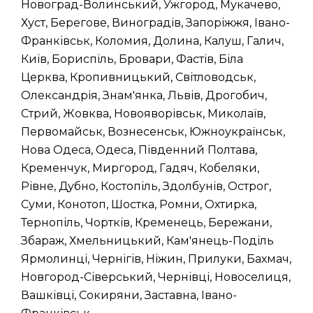
Новоград-Волинський, Ужгород, Мукачево,
Хуст, Берегове, Виноградів, Запоріжжя, Івано-
Франківськ, Коломия, Долина, Калуш, Галич,
Київ, Бориспіль, Бровари, Фастів, Біла
Церква, Кропивницький, Світловодськ,
Олександрія, Знам'янка, Львів, Дрогобич,
Стрий, Жовква, Новояворівськ, Миколаїв,
Первомайськ, Вознесенськ, Южноукраїнськ,
Нова Одеса, Одеса, Південний Полтава,
Кременчук, Миргород, Гадяч, Кобеляки,
Рівне, Дубно, Костопіль, Здолбунів, Острог,
Суми, Конотоп, Шостка, Ромни, Охтирка,
Тернопіль, Чортків, Кременець, Бережани,
Збараж, Хмельницький, Кам'янець-Поділь
Ярмолинці, Чернігів, Ніжин, Прилуки, Бахмач,
Новгород-Сіверський, Чернівці, Новоселиця,
Вашківці, Сокиряни, Заставна, Івано-