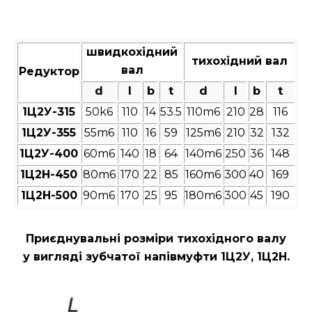
швидкохідний
тихохідний вал
вал
Редуктор
d
l
b
t
d
l
b
t
1Ц2У-315
50k6
110
14
53.5
110m6
210
28
116
1Ц2У-355
55m6
110
16
59
125m6
210
32
132
1Ц2У-400
60m6
140
18
64
140m6
250
36
148
1Ц2Н-450
80m6
170
22
85
160m6
300
40
169
1Ц2Н-500
90m6
170
25
95
180m6
300
45
190
Приєднувальні розміри
тихохідного валу
у вигляді зубчатої напівмуфти 1Ц2У, 1Ц2Н.