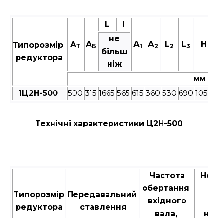
L
I
не
А
А
А
А
L
L
Н
Типорозмір
Т
Б
1
2
2
3
більш
редуктора
ніж
мм
1Ц2Н-500
500
315
1665
565
615
360
530
690
1055
Технічні характеристики Ц2Н-500
Частота
Ном
обертання
к
Типорозмір
Передавальний
вхідного
м
редуктора
ставлення
вала,
на