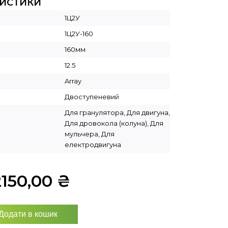
РИСТИКИ
1Ц2У
1Ц2У-160
160мм
12.5
Array
Двоступеневий
Для гранулятора, Для двигуна,
Для дровокола (колуна), Для
мульчера, Для
електродвигуна
2150,00
₴
Додати в кошик