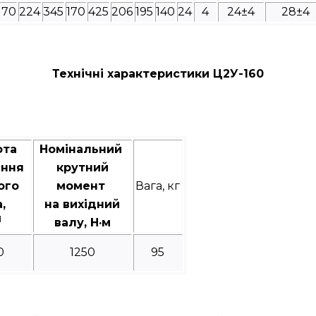
170
224
345
170
425
206
195
140
24
4
24±4
28±4
Технічні характеристики Ц2У-160
ота
Номінальний
ання
крутний
ого
момент
Вага, кг
а,
на вихідний
1
валу, Н·м
0
1250
95