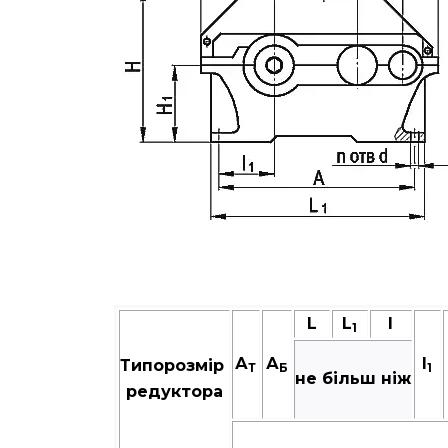
L
L
I
1
А
А
I
Типорозмір
Т
Б
1
не більш ніж
редуктора