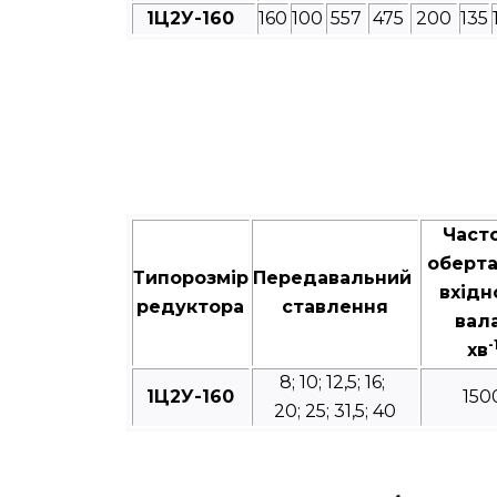
1Ц2У-160
160
100
557
475
200
135
Част
оберт
Типорозмір
Передавальний
вхідн
редуктора
ставлення
вал
-
хв
8; 10; 12,5; 16;
1Ц2У-160
150
20; 25; 31,5; 40