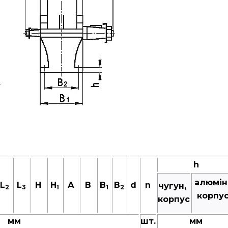
h
алюмін
L
L
Н
H
А
В
B
B
d
n
чугун,
2
3
1
1
2
корпу
корпус
мм
шт.
мм