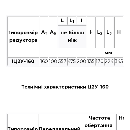
L
L
I
1
А
А
I
L
L
Н
H
Типорозмір
не більш
Т
Б
1
2
3
редуктора
ніж
мм
1Ц2У-160
160
100
557
475
200
135
170
224
345
17
Технічні характеристики Ц2У-160
Частота
Ном
обертання
к
Типорозмір
Передавальний