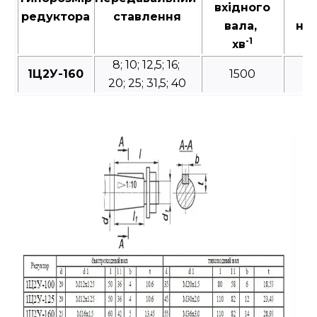
вхідного
м
редуктора
ставлення
вала,
на 
-1
хв
в
8; 10; 12,5; 16;
1Ц2У-160
1500
20; 25; 31,5; 40