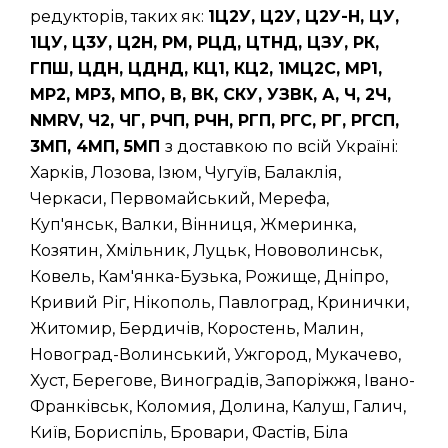
редукторів, таких як:
1Ц2У, Ц2У, Ц2У-Н, ЦУ,
1ЦУ, Ц3У, Ц2Н, РМ, РЦД, ЦТНД, ЦЗУ, РК,
ГПШ, ЦДН, ЦДНД, КЦ1, КЦ2, 1МЦ2С, МР1,
МР2, МР3, МПО, В, ВК, СКУ, УЗВК, А, Ч, 2Ч,
NMRV, Ч2, ЧГ, РЧП, РЧН, РГП, РГС, РГ, РГСП,
3МП, 4МП, 5МП
з доставкою по всій Україні:
Харків, Лозова, Ізюм, Чугуїв, Балаклія,
Черкаси, Первомайський, Мерефа,
Куп'янськ, Валки, Вінниця, Жмеринка,
Козятин, Хмільник, Луцьк, Нововолинськ,
Ковель, Кам'янка-Бузька, Рожище, Дніпро,
Кривий Ріг, Нікополь, Павлоград, Кринички,
Житомир, Бердичів, Коростень, Малин,
Новоград-Волинський, Ужгород, Мукачево,
Хуст, Берегове, Виноградів, Запоріжжя, Івано-
Франківськ, Коломия, Долина, Калуш, Галич,
Київ, Бориспіль, Бровари, Фастів, Біла