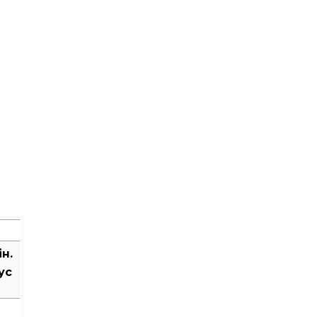
ін.
ус