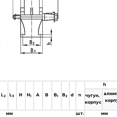
h
алюм
L
L
Н
H
А
В
B
B
d
n
чугун,
2
3
1
1
2
корп
корпус
мм
шт.
мм