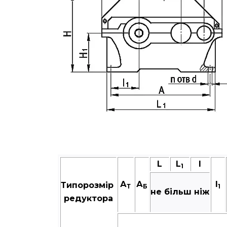
L
L
I
1
А
А
I
Типорозмір
Т
Б
1
не більш ніж
редуктора