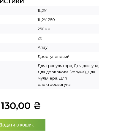
РИСТИКИ
1Ц2У
1Ц2У-250
250мм
20
Array
Двоступеневий
Для гранулятора, Для двигуна,
Для дровокола (колуна), Для
мульчера, Для
електродвигуна
1130,00
₴
Додати в кошик