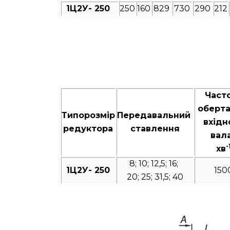
1Ц2У- 250
250
160
829
730
290
212
Част
оберт
Типорозмір
Передавальний
вхідн
редуктора
ставлення
вал
-
хв
8; 10; 12,5; 16;
1Ц2У- 250
150
20; 25; 31,5; 40