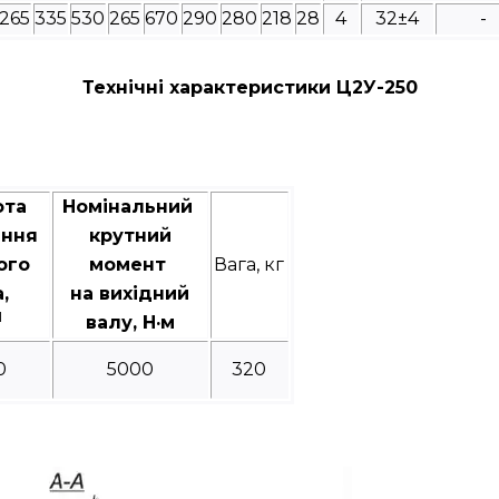
265
335
530
265
670
290
280
218
28
4
32±4
-
Технічні характеристики Ц2У-250
ота
Номінальний
ання
крутний
ого
момент
Вага, кг
а,
на вихідний
1
валу, Н·м
0
5000
320